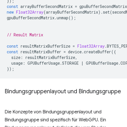
});
const
arrayBufferSecondMatrix
=
gpuBufferSecondMatrix
new
Float32Array
(
arrayBufferSecondMatrix
).
set
(
second
gpuBufferSecondMatrix
.
unmap
();
// Result Matrix
const
resultMatrixBufferSize
=
Float32Array
.
BYTES_PE
const
resultMatrixBuffer
=
device
.
createBuffer
({
size
:
resultMatrixBufferSize
,
usage
:
GPUBufferUsage
.
STORAGE
|
GPUBufferUsage
.
CO
});
Bindungsgruppenlayout und Bindungsgruppe
Die Konzepte von Bindungsgruppenlayout und
Bindungsgruppe sind spezifisch für WebGPU. Ein