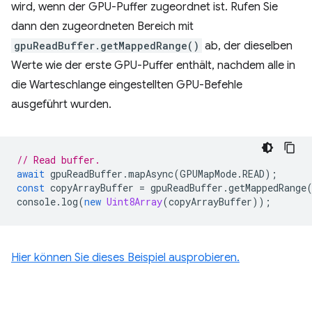
wird, wenn der GPU-Puffer zugeordnet ist. Rufen Sie
dann den zugeordneten Bereich mit
gpuReadBuffer.getMappedRange()
ab, der dieselben
Werte wie der erste GPU-Puffer enthält, nachdem alle in
die Warteschlange eingestellten GPU-Befehle
ausgeführt wurden.
// Read buffer.
await
gpuReadBuffer
.
mapAsync
(
GPUMapMode
.
READ
);
const
copyArrayBuffer
=
gpuReadBuffer
.
getMappedRange
console
.
log
(
new
Uint8Array
(
copyArrayBuffer
));
Hier können Sie dieses Beispiel ausprobieren.