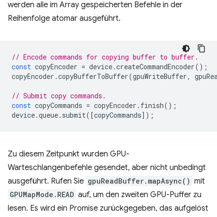
werden alle im Array gespeicherten Befehle in der
Reihenfolge atomar ausgeführt.
// Encode commands for copying buffer to buffer.
const
copyEncoder
=
device
.
createCommandEncoder
();
copyEncoder
.
copyBufferToBuffer
(
gpuWriteBuffer
,
gpuRe
// Submit copy commands.
const
copyCommands
=
copyEncoder
.
finish
();
device
.
queue
.
submit
([
copyCommands
]);
Zu diesem Zeitpunkt wurden GPU-
Warteschlangenbefehle gesendet, aber nicht unbedingt
ausgeführt. Rufen Sie
gpuReadBuffer.mapAsync()
mit
GPUMapMode.READ
auf, um den zweiten GPU-Puffer zu
lesen. Es wird ein Promise zurückgegeben, das aufgelöst