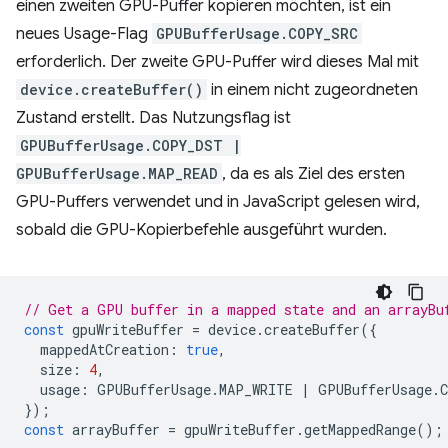
einen zweiten GPU-Puffer kopieren möchten, ist ein
neues Usage-Flag
GPUBufferUsage.COPY_SRC
erforderlich. Der zweite GPU-Puffer wird dieses Mal mit
device.createBuffer()
in einem nicht zugeordneten
Zustand erstellt. Das Nutzungsflag ist
GPUBufferUsage.COPY_DST |
GPUBufferUsage.MAP_READ
, da es als Ziel des ersten
GPU-Puffers verwendet und in JavaScript gelesen wird,
sobald die GPU-Kopierbefehle ausgeführt wurden.
// Get a GPU buffer in a mapped state and an arrayBu
const
gpuWriteBuffer
=
device
.
createBuffer
({
mappedAtCreation
:
true
,
size
:
4
,
usage
:
GPUBufferUsage
.
MAP_WRITE
|
GPUBufferUsage
.
});
const
arrayBuffer
=
gpuWriteBuffer
.
getMappedRange
();