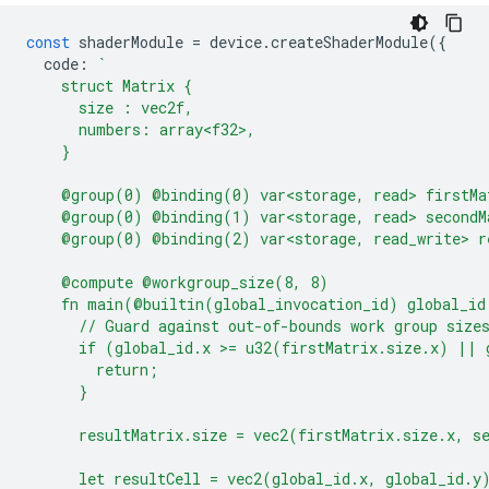
const
shaderModule
=
device
.
createShaderModule
({
code
:
`
    struct Matrix {
      size : vec2f,
      numbers: array<f32>,
    }
    @group(0) @binding(0) var<storage, read> firstMa
    @group(0) @binding(1) var<storage, read> secondM
    @group(0) @binding(2) var<storage, read_write> r
    @compute @workgroup_size(8, 8)
    fn main(@builtin(global_invocation_id) global_id
      // Guard against out-of-bounds work group size
      if (global_id.x >= u32(firstMatrix.size.x) || 
        return;
      }
      resultMatrix.size = vec2(firstMatrix.size.x, s
      let resultCell = vec2(global_id.x, global_id.y