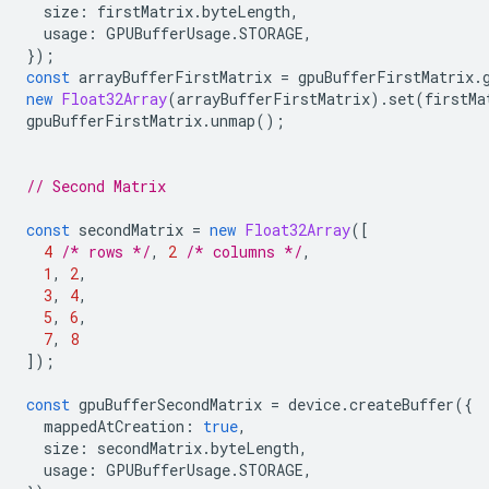
size
:
firstMatrix
.
byteLength
,
usage
:
GPUBufferUsage
.
STORAGE
,
});
const
arrayBufferFirstMatrix
=
gpuBufferFirstMatrix
.
new
Float32Array
(
arrayBufferFirstMatrix
).
set
(
firstMa
gpuBufferFirstMatrix
.
unmap
();
// Second Matrix
const
secondMatrix
=
new
Float32Array
([
4
/* rows */
,
2
/* columns */
,
1
,
2
,
3
,
4
,
5
,
6
,
7
,
8
]);
const
gpuBufferSecondMatrix
=
device
.
createBuffer
({
mappedAtCreation
:
true
,
size
:
secondMatrix
.
byteLength
,
usage
:
GPUBufferUsage
.
STORAGE
,