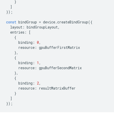
}
]
});
const
bindGroup
=
device
.
createBindGroup
({
layout
:
bindGroupLayout
,
entries
:
[
{
binding
:
0
,
resource
:
gpuBufferFirstMatrix
},
{
binding
:
1
,
resource
:
gpuBufferSecondMatrix
},
{
binding
:
2
,
resource
:
resultMatrixBuffer
}
]
});