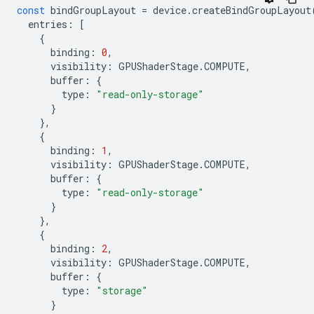
const
bindGroupLayout
=
device
.
createBindGroupLayout
entries
:
[
{
binding
:
0
,
visibility
:
GPUShaderStage
.
COMPUTE
,
buffer
:
{
type
:
"read-only-storage"
}
},
{
binding
:
1
,
visibility
:
GPUShaderStage
.
COMPUTE
,
buffer
:
{
type
:
"read-only-storage"
}
},
{
binding
:
2
,
visibility
:
GPUShaderStage
.
COMPUTE
,
buffer
:
{
type
:
"storage"
}