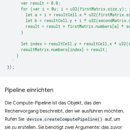
      var result = 0.0;
      for (var i = 0u; i < u32(firstMatrix.size.y); 
        let a = i + resultCell.x * u32(firstMatrix.s
        let b = resultCell.y + i * u32(secondMatrix.
        result = result + firstMatrix.numbers[a] * s
      }
      let index = resultCell.y + resultCell.x * u32(
      resultMatrix.numbers[index] = result;
    }
  `
});
Pipeline einrichten
Die Compute-Pipeline ist das Objekt, das den
Rechenvorgang beschreibt, den wir ausführen möchten.
Rufen Sie
device.createComputePipeline()
auf, um
sie zu erstellen. Sie benötigt zwei Argumente: das zuvor