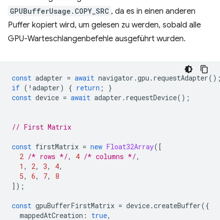
GPUBufferUsage.COPY_SRC
, da es in einen anderen
Puffer kopiert wird, um gelesen zu werden, sobald alle
GPU-Warteschlangenbefehle ausgeführt wurden.
const
adapter
=
await
navigator
.
gpu
.
requestAdapter
()
if
(
!
adapter
)
{
return
;
}
const
device
=
await
adapter
.
requestDevice
();
// First Matrix
const
firstMatrix
=
new
Float32Array
([
2
/* rows */
,
4
/* columns */
,
1
,
2
,
3
,
4
,
5
,
6
,
7
,
8
]);
const
gpuBufferFirstMatrix
=
device
.
createBuffer
({
mappedAtCreation
:
true
,