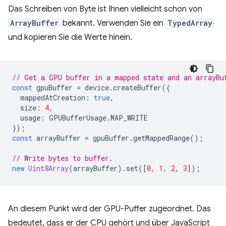
Das Schreiben von Byte ist Ihnen vielleicht schon von
ArrayBuffer
bekannt. Verwenden Sie ein
TypedArray
und kopieren Sie die Werte hinein.
// Get a GPU buffer in a mapped state and an arrayBu
const
gpuBuffer
=
device
.
createBuffer
({
mappedAtCreation
:
true
,
size
:
4
,
usage
:
GPUBufferUsage
.
MAP_WRITE
});
const
arrayBuffer
=
gpuBuffer
.
getMappedRange
();
// Write bytes to buffer.
new
Uint8Array
(
arrayBuffer
).
set
([
0
,
1
,
2
,
3
]);
An diesem Punkt wird der GPU-Puffer zugeordnet. Das
bedeutet, dass er der CPU gehört und über JavaScript