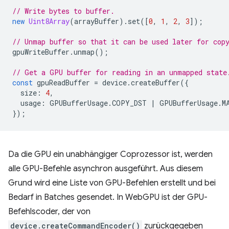
// Write bytes to buffer.
new
Uint8Array
(
arrayBuffer
).
set
([
0
,
1
,
2
,
3
]);
// Unmap buffer so that it can be used later for cop
gpuWriteBuffer
.
unmap
();
// Get a GPU buffer for reading in an unmapped state
const
gpuReadBuffer
=
device
.
createBuffer
({
size
:
4
,
usage
:
GPUBufferUsage
.
COPY_DST
|
GPUBufferUsage
.
M
});
Da die GPU ein unabhängiger Coprozessor ist, werden
alle GPU-Befehle asynchron ausgeführt. Aus diesem
Grund wird eine Liste von GPU-Befehlen erstellt und bei
Bedarf in Batches gesendet. In WebGPU ist der GPU-
Befehlscoder, der von
device.createCommandEncoder()
zurückgegeben