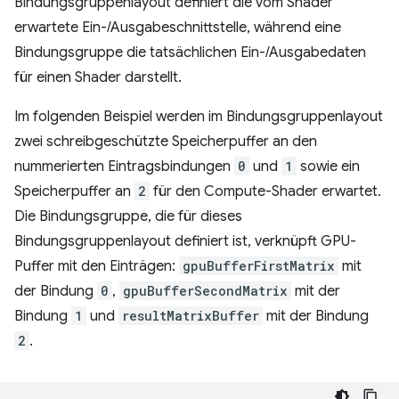
Bindungsgruppenlayout definiert die vom Shader
erwartete Ein-/Ausgabeschnittstelle, während eine
Bindungsgruppe die tatsächlichen Ein-/Ausgabedaten
für einen Shader darstellt.
Im folgenden Beispiel werden im Bindungsgruppenlayout
zwei schreibgeschützte Speicherpuffer an den
nummerierten Eintragsbindungen
0
und
1
sowie ein
Speicherpuffer an
2
für den Compute-Shader erwartet.
Die Bindungsgruppe, die für dieses
Bindungsgruppenlayout definiert ist, verknüpft GPU-
Puffer mit den Einträgen:
gpuBufferFirstMatrix
mit
der Bindung
0
,
gpuBufferSecondMatrix
mit der
Bindung
1
und
resultMatrixBuffer
mit der Bindung
2
.