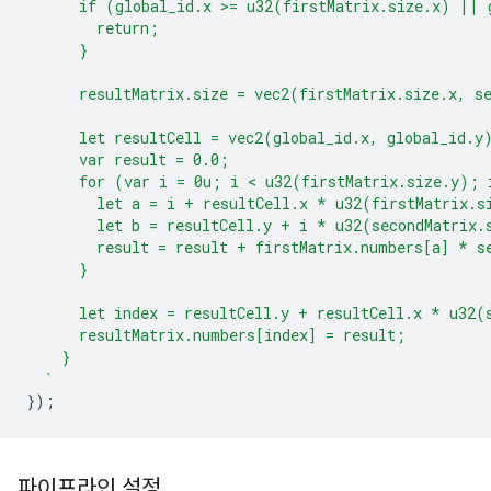
      if (global_id.x >= u32(firstMatrix.size.x) || 
        return;
      }
      resultMatrix.size = vec2(firstMatrix.size.x, s
      let resultCell = vec2(global_id.x, global_id.y
      var result = 0.0;
      for (var i = 0u; i < u32(firstMatrix.size.y); 
        let a = i + resultCell.x * u32(firstMatrix.s
        let b = resultCell.y + i * u32(secondMatrix.
        result = result + firstMatrix.numbers[a] * s
      }
      let index = resultCell.y + resultCell.x * u32(
      resultMatrix.numbers[index] = result;
    }
  `
});
파이프라인 설정