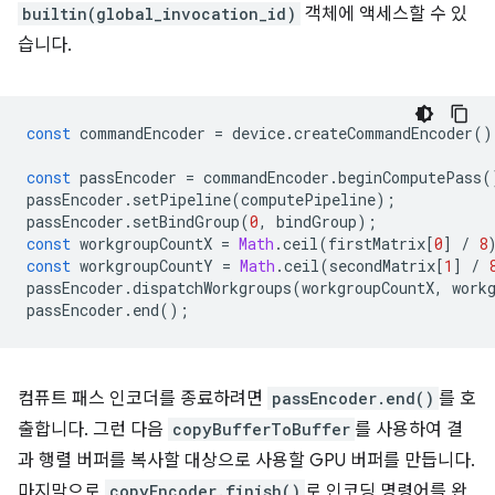
builtin(global_invocation_id)
객체에 액세스할 수 있
습니다.
const
commandEncoder
=
device
.
createCommandEncoder
()
const
passEncoder
=
commandEncoder
.
beginComputePass
(
passEncoder
.
setPipeline
(
computePipeline
);
passEncoder
.
setBindGroup
(
0
,
bindGroup
);
const
workgroupCountX
=
Math
.
ceil
(
firstMatrix
[
0
]
/
8
const
workgroupCountY
=
Math
.
ceil
(
secondMatrix
[
1
]
/
passEncoder
.
dispatchWorkgroups
(
workgroupCountX
,
work
passEncoder
.
end
();
컴퓨트 패스 인코더를 종료하려면
passEncoder.end()
를 호
출합니다. 그런 다음
copyBufferToBuffer
를 사용하여 결
과 행렬 버퍼를 복사할 대상으로 사용할 GPU 버퍼를 만듭니다.
마지막으로
copyEncoder.finish()
로 인코딩 명령어를 완