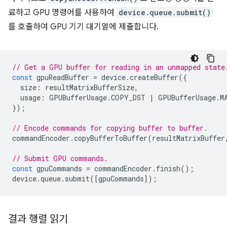
료하고 GPU 명령어를 사용하여
device.queue.submit()
를 호출하여 GPU 기기 대기열에 제출합니다.
// Get a GPU buffer for reading in an unmapped state
const
gpuReadBuffer
=
device
.
createBuffer
({
size
:
resultMatrixBufferSize
,
usage
:
GPUBufferUsage
.
COPY_DST
|
GPUBufferUsage
.
M
});
// Encode commands for copying buffer to buffer.
commandEncoder
.
copyBufferToBuffer
(
resultMatrixBuffer
// Submit GPU commands.
const
gpuCommands
=
commandEncoder
.
finish
();
device
.
queue
.
submit
([
gpuCommands
]);
결과 행렬 읽기