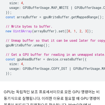
size
:
4
,
usage
:
GPUBufferUsage
.
MAP_WRITE
|
GPUBufferUsage
.
});
const
arrayBuffer
=
gpuWriteBuffer
.
getMappedRange
();
// Write bytes to buffer.
new
Uint8Array
(
arrayBuffer
).
set
([
0
,
1
,
2
,
3
]);
// Unmap buffer so that it can be used later for cop
gpuWriteBuffer
.
unmap
();
// Get a GPU buffer for reading in an unmapped state
const
gpuReadBuffer
=
device
.
createBuffer
({
size
:
4
,
usage
:
GPUBufferUsage
.
COPY_DST
|
GPUBufferUsage
.
M
});
GPU는 독립적인 보조 프로세서이므로 모든 GPU 명령어는 비
동기식으로 실행됩니다. 이러한 이유로 필요할 때 GPU 명령어