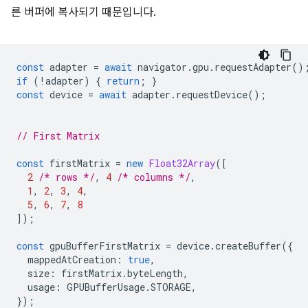
른 버퍼에 복사되기 때문입니다.
const
adapter
=
await
navigator
.
gpu
.
requestAdapter
()
if
(
!
adapter
)
{
return
;
}
const
device
=
await
adapter
.
requestDevice
();
// First Matrix
const
firstMatrix
=
new
Float32Array
([
2
/* rows */
,
4
/* columns */
,
1
,
2
,
3
,
4
,
5
,
6
,
7
,
8
]);
const
gpuBufferFirstMatrix
=
device
.
createBuffer
({
mappedAtCreation
:
true
,
size
:
firstMatrix
.
byteLength
,
usage
:
GPUBufferUsage
.
STORAGE
,
});