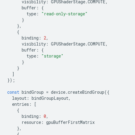
visibility
:
GPUShaderStage
.
COMPUTE
,
buffer
:
{
type
:
"read-only-storage"
}
},
{
binding
:
2
,
visibility
:
GPUShaderStage
.
COMPUTE
,
buffer
:
{
type
:
"storage"
}
}
]
});
const
bindGroup
=
device
.
createBindGroup
({
layout
:
bindGroupLayout
,
entries
:
[
{
binding
:
0
,
resource
:
gpuBufferFirstMatrix
},
{