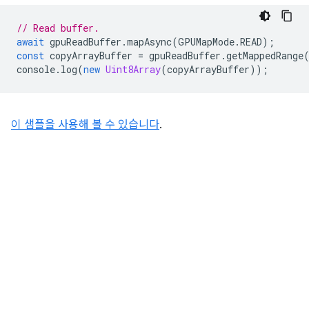
// Read buffer.
await
gpuReadBuffer
.
mapAsync
(
GPUMapMode
.
READ
);
const
copyArrayBuffer
=
gpuReadBuffer
.
getMappedRange
console
.
log
(
new
Uint8Array
(
copyArrayBuffer
));
이 샘플을 사용해 볼 수 있습니다
.