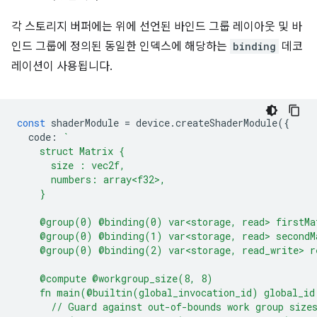
각 스토리지 버퍼에는 위에 선언된 바인드 그룹 레이아웃 및 바
인드 그룹에 정의된 동일한 인덱스에 해당하는
binding
데코
레이션이 사용됩니다.
const
shaderModule
=
device
.
createShaderModule
({
code
:
`
    struct Matrix {
      size : vec2f,
      numbers: array<f32>,
    }
    @group(0) @binding(0) var<storage, read> firstMa
    @group(0) @binding(1) var<storage, read> secondM
    @group(0) @binding(2) var<storage, read_write> r
    @compute @workgroup_size(8, 8)
    fn main(@builtin(global_invocation_id) global_id
      // Guard against out-of-bounds work group size