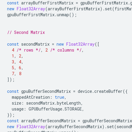
const
arrayBufferFirstMatrix
=
gpuBufferFirstMatrix
.
new
Float32Array
(
arrayBufferFirstMatrix
).
set
(
firstMa
gpuBufferFirstMatrix
.
unmap
();
// Second Matrix
const
secondMatrix
=
new
Float32Array
([
4
/* rows */
,
2
/* columns */
,
1
,
2
,
3
,
4
,
5
,
6
,
7
,
8
]);
const
gpuBufferSecondMatrix
=
device
.
createBuffer
({
mappedAtCreation
:
true
,
size
:
secondMatrix
.
byteLength
,
usage
:
GPUBufferUsage
.
STORAGE
,
});
const
arrayBufferSecondMatrix
=
gpuBufferSecondMatrix
new
Float32Array
(
arrayBufferSecondMatrix
).
set
(
second