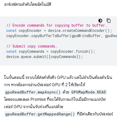
อาร์เรย์ตามลำดับโดยอัตโนมัติ
// Encode commands for copying buffer to buffer.
const
copyEncoder
=
device
.
createCommandEncoder
();
copyEncoder
.
copyBufferToBuffer
(
gpuWriteBuffer
,
gpuRe
// Submit copy commands.
const
copyCommands
=
copyEncoder
.
finish
();
device
.
queue
.
submit
([
copyCommands
]);
ในขั้นตอนนี้ ระบบได้ส่งคำสั่งคิว GPU แล้ว แต่ไม่จำเป็นต้องดำเนิน
การ หากต้องการอ่านบัฟเฟอร์ GPU ที่ 2 ให้เรียกใช้
gpuReadBuffer.mapAsync()
ด้วย
GPUMapMode.READ
โดยจะแสดงผล Promise ที่จะได้รับการแก้ไขเมื่อมีการแมปบัฟ
เฟอร์ GPU จากนั้นรับช่วงที่แมปด้วย
gpuReadBuffer.getMappedRange()
ที่มีค่าเดียวกับบัฟเฟอร์