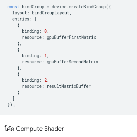
const
bindGroup
=
device
.
createBindGroup
({
layout
:
bindGroupLayout
,
entries
:
[
{
binding
:
0
,
resource
:
gpuBufferFirstMatrix
},
{
binding
:
1
,
resource
:
gpuBufferSecondMatrix
},
{
binding
:
2
,
resource
:
resultMatrixBuffer
}
]
});
โค้ด Compute Shader