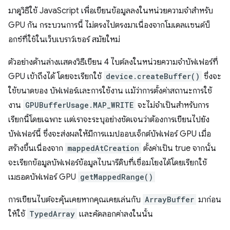
มาดูวิธีใช้ JavaScript เพื่อเขียนข้อมูลลงในหน่วยความจำสำหรับ
GPU กัน กระบวนการนี้ ไม่ตรงไปตรงมาเนื่องจากโมเดลแซนด์บ็
อกซ์ที่ใช้ในเว็บเบราว์เซอร์ สมัยใหม่
ตัวอย่างด้านล่างแสดงวิธีเขียน 4 ไบต์ลงในหน่วยความจำบัฟเฟอร์ที่
GPU เข้าถึงได้ โดยจะเรียกใช้
device.createBuffer()
ซึ่งจะ
ใช้ขนาดของ บัฟเฟอร์และการใช้งาน แม้ว่าการตั้งค่าสถานะการใช้
งาน
GPUBufferUsage.MAP_WRITE
จะไม่จำเป็นสำหรับการ
เรียกนี้โดยเฉพาะ แต่เราจะระบุอย่างชัดเจนว่าต้องการเขียนไปยัง
บัฟเฟอร์นี้ ซึ่งจะส่งผลให้มีการแมปออบเจ็กต์บัฟเฟอร์ GPU เมื่อ
สร้างขึ้นเนื่องจาก
mappedAtCreation
ตั้งค่าเป็น true จากนั้น
จะเรียกข้อมูลบัฟเฟอร์ข้อมูลไบนารีดิบที่เชื่อมโยงได้โดยเรียกใช้
เมธอดบัฟเฟอร์ GPU
getMappedRange()
การเขียนไบต์จะคุ้นเคยหากคุณเคยเล่นกับ
ArrayBuffer
มาก่อน
ให้ใช้
TypedArray
และคัดลอกค่าลงในนั้น