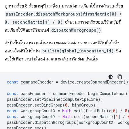
ถูกหารด้วย 8 ด้วยเหตุนี้ เราจึงสามารถส่งการเรียกใช้การคำนวณด้วย
passEncoder.dispatchWorkgroups(firstMatrix[0] /
8, secondMatrix[1] / 8)
จำนวนตารางกริดของเวิร์กกรุ๊ปที่
จะเรียกใช้คืออาร์กิวเมนต์
dispatchWorkgroups()
ดังที่เห็นในภาพวาดด้านบน เชดเดอร์แต่ละรายการจะมีสิทธิ์เข้าถึง
ออบเจ็กต์ที่ไม่ซ้ำกัน
builtin(global_invocation_id)
ซึ่ง
จะใช้เพื่อทราบว่าต้องคำนวณเซลล์เมทริกซ์ผลลัพธ์ใด
const
commandEncoder
=
device
.
createCommandEncoder
()
const
passEncoder
=
commandEncoder
.
beginComputePass
(
passEncoder
.
setPipeline
(
computePipeline
);
passEncoder
.
setBindGroup
(
0
,
bindGroup
);
const
workgroupCountX
=
Math
.
ceil
(
firstMatrix
[
0
]
/
8
const
workgroupCountY
=
Math
.
ceil
(
secondMatrix
[
1
]
/
passEncoder
.
dispatchWorkgroups
(
workgroupCountX
,
work
passEncoder
.
end
();