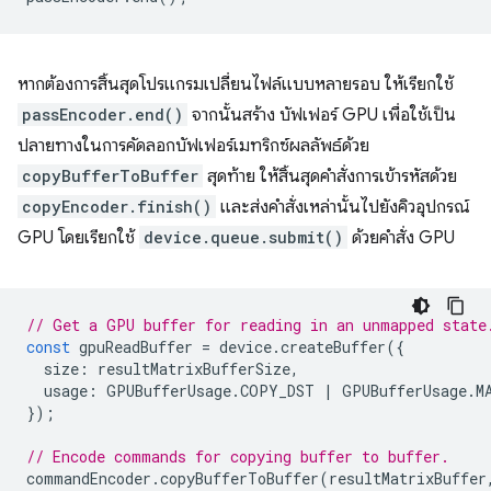
หากต้องการสิ้นสุดโปรแกรมเปลี่ยนไฟล์แบบหลายรอบ ให้เรียกใช้
passEncoder.end()
จากนั้นสร้าง บัฟเฟอร์ GPU เพื่อใช้เป็น
ปลายทางในการคัดลอกบัฟเฟอร์เมทริกซ์ผลลัพธ์ด้วย
copyBufferToBuffer
สุดท้าย ให้สิ้นสุดคำสั่งการเข้ารหัสด้วย
copyEncoder.finish()
และส่งคำสั่งเหล่านั้นไปยังคิวอุปกรณ์
GPU โดยเรียกใช้
device.queue.submit()
ด้วยคำสั่ง GPU
// Get a GPU buffer for reading in an unmapped state
const
gpuReadBuffer
=
device
.
createBuffer
({
size
:
resultMatrixBufferSize
,
usage
:
GPUBufferUsage
.
COPY_DST
|
GPUBufferUsage
.
M
});
// Encode commands for copying buffer to buffer.
commandEncoder
.
copyBufferToBuffer
(
resultMatrixBuffer