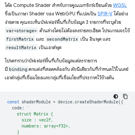
โค้ด Compute Shader สำหรับการคูณเมทริกซ์เขียนด้วย
WGSL
ซึ่งเป็นภาษา Shader ของ WebGPU ที่แปลเป็น
SPIR-V
ได้อย่าง
ง่ายดาย คุณจะเห็นบัฟเฟอร์พื้นที่เก็บข้อมูล 3 รายการที่ระบุด้วย
var<storage>
ด้านล่างโดยไม่ต้องลงรายละเอียด โปรแกรมจะใช้
firstMatrix
และ
secondMatrix
เป็น อินพุต และ
resultMatrix
เป็นเอาต์พุต
โปรดทราบว่าบัฟเฟอร์พื้นที่เก็บข้อมูลแต่ละรายการ
มี
binding
ตกแต่งที่สอดคล้องกับ ดัชนีเดียวกันที่กำหนดไว้ในเลย์
เอาต์กลุ่มที่เชื่อมโยงและกลุ่มที่เชื่อมโยงที่ประกาศไว้ข้างต้น
const
shaderModule
=
device
.
createShaderModule
({
code
:
`
    struct Matrix {
      size : vec2f,
      numbers: array<f32>,
    }