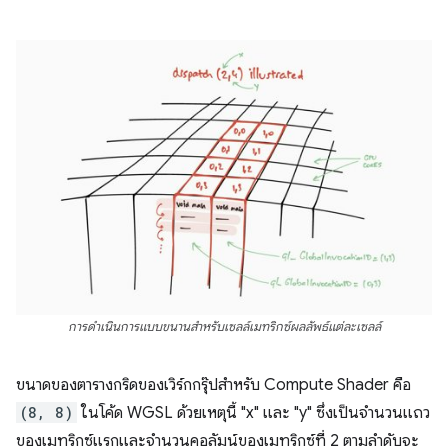
การดำเนินการแบบขนานสำหรับเซลล์เมทริกซ์ผลลัพธ์แต่ละเซลล์
ขนาดของตารางกริดของเวิร์กกรุ๊ปสำหรับ Compute Shader คือ
(8, 8)
ในโค้ด WGSL ด้วยเหตุนี้ "x" และ "y" ซึ่งเป็นจำนวนแถว
ของเมทริกซ์แรกและจำนวนคอลัมน์ของเมทริกซ์ที่ 2 ตามลำดับจะ