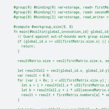
    @group(0) @binding(0) var<storage, read> firstMa
    @group(0) @binding(1) var<storage, read> secondM
    @group(0) @binding(2) var<storage, read_write> r
    @compute @workgroup_size(8, 8)
    fn main(@builtin(global_invocation_id) global_id
      // Guard against out-of-bounds work group size
      if (global_id.x >= u32(firstMatrix.size.x) || 
        return;
      }
      resultMatrix.size = vec2(firstMatrix.size.x, s
      let resultCell = vec2(global_id.x, global_id.y
      var result = 0.0;
      for (var i = 0u; i < u32(firstMatrix.size.y); 
        let a = i + resultCell.x * u32(firstMatrix.s
        let b = resultCell.y + i * u32(secondMatrix.
        result = result + firstMatrix.numbers[a] * s
      }