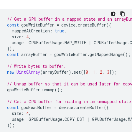
// Get a GPU buffer in a mapped state and an arrayBu
const
gpuWriteBuffer
=
device
.
createBuffer
({
mappedAtCreation
:
true
,
size
:
4
,
usage
:
GPUBufferUsage
.
MAP_WRITE
|
GPUBufferUsage
.
});
const
arrayBuffer
=
gpuWriteBuffer
.
getMappedRange
();
// Write bytes to buffer.
new
Uint8Array
(
arrayBuffer
).
set
([
0
,
1
,
2
,
3
]);
// Unmap buffer so that it can be used later for cop
gpuWriteBuffer
.
unmap
();
// Get a GPU buffer for reading in an unmapped state
const
gpuReadBuffer
=
device
.
createBuffer
({
size
:
4
,
usage
:
GPUBufferUsage
.
COPY_DST
|
GPUBufferUsage
.
M
});