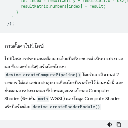
      let index = resultCell.y + resultCell.x * u32(
      resultMatrix.numbers[index] = result;
    }
  `
});
การตั้งค่าไปป์ไลน์
ไปป์ไลน์การประมวลผลคือออบเจ็กต์ที่อธิบายการดำเนินการประมวล
ผล ที่เราจะทำจริงๆ สร้างโดยโทรหา
device.createComputePipeline()
โดยรับอาร์กิวเมนต์ 2
รายการ ได้แก่ เลย์เอาต์กลุ่มการเชื่อมโยงที่เราสร้างไว้ก่อนหน้านี้ และ
ขั้นตอนการประมวลผล ที่กำหนดจุดแรกเข้าของ Compute
Shader (ฟังก์ชัน
main
WGSL) และโมดูล Compute Shader
จริงที่สร้างด้วย
device.createShaderModule()