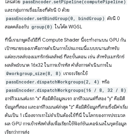
ไลน์ด้วย
passEncoder.setPipeline(computePipeline)
และกลุ่มการเชื่อมโยงที่ดัชนี 0 ด้วย
passEncoder.setBindGroup(0, bindGroup)
ดัชนี 0
สอดคล้องกับ
group(0)
ในโค้ด WGSL
ทีนี้เรามาพูดถึงวิธีที่ Compute Shader นี้จะทำงานบน GPU กัน
เป้าหมายของเราคือการดำเนินการโปรแกรมนี้แบบขนานสำหรับ
แต่ละเซลล์ของเมทริกซ์ผลลัพธ์ ทีละขั้นตอน เช่น สำหรับเมทริกซ์
ผลลัพธ์ขนาด 16x32 ในการเข้ารหัส คำสั่งการดำเนินการใน
@workgroup_size(8, 8)
เราจะเรียกใช้
passEncoder.dispatchWorkgroups(2, 4)
หรือ
passEncoder.dispatchWorkgroups(16 / 8, 32 / 8)
อาร์กิวเมนต์แรก "x" คือมิติข้อมูลแรก อาร์กิวเมนต์ที่สอง "y" คือมิติ
ข้อมูลที่สอง และอาร์กิวเมนต์ล่าสุด "z" คือมิติข้อมูลที่สามซึ่งมีค่าเริ่ม
ต้นเป็น 1 เนื่องจากเราไม่จำเป็นต้องใช้ที่นี่ ในโลกของการประมวล
ผล GPU การเข้ารหัสคำสั่งเพื่อเรียกใช้ฟังก์ชันเคอร์เนลในชุดข้อมูล
เรียกว่าการส่ง