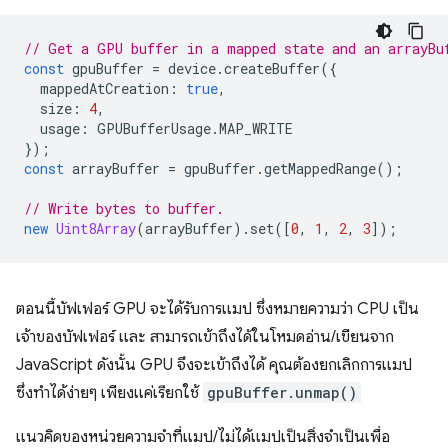
// Get a GPU buffer in a mapped state and an arrayBu
const
gpuBuffer
=
device
.
createBuffer
({
mappedAtCreation
:
true
,
size
:
4
,
usage
:
GPUBufferUsage
.
MAP_WRITE
});
const
arrayBuffer
=
gpuBuffer
.
getMappedRange
();
// Write bytes to buffer.
new
Uint8Array
(
arrayBuffer
).
set
([
0
,
1
,
2
,
3
]);
ตอนนี้บัฟเฟอร์ GPU จะได้รับการแมป ซึ่งหมายความว่า CPU เป็น
เจ้าของบัฟเฟอร์ และ สามารถเข้าถึงได้ในโหมดอ่าน/เขียนจาก
JavaScript ดังนั้น GPU จึงจะเข้าถึงได้ คุณต้องยกเลิกการแมป
ซึ่งทำได้ง่ายๆ เพียงแค่เรียกใช้
gpuBuffer.unmap()
แนวคิดของหน่วยความจำที่แมป/ไม่ได้แมปเป็นสิ่งจำเป็นเพื่อ