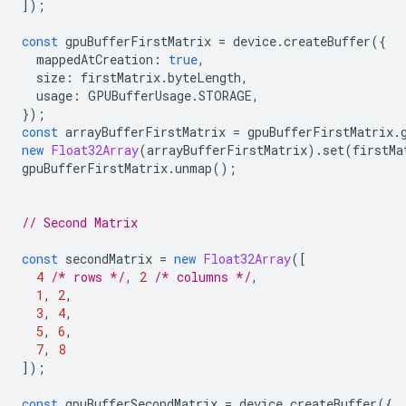
]);
const
gpuBufferFirstMatrix
=
device
.
createBuffer
({
mappedAtCreation
:
true
,
size
:
firstMatrix
.
byteLength
,
usage
:
GPUBufferUsage
.
STORAGE
,
});
const
arrayBufferFirstMatrix
=
gpuBufferFirstMatrix
.
new
Float32Array
(
arrayBufferFirstMatrix
).
set
(
firstMa
gpuBufferFirstMatrix
.
unmap
();
// Second Matrix
const
secondMatrix
=
new
Float32Array
([
4
/* rows */
,
2
/* columns */
,
1
,
2
,
3
,
4
,
5
,
6
,
7
,
8
]);
const
gpuBufferSecondMatrix
=
device
.
createBuffer
({