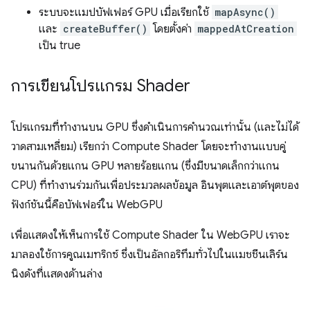
ระบบจะแมปบัฟเฟอร์ GPU เมื่อเรียกใช้
mapAsync()
และ
createBuffer()
โดยตั้งค่า
mappedAtCreation
เป็น true
การเขียนโปรแกรม Shader
โปรแกรมที่ทำงานบน GPU ซึ่งดำเนินการคำนวณเท่านั้น (และไม่ได้
วาดสามเหลี่ยม) เรียกว่า Compute Shader โดยจะทำงานแบบคู่
ขนานกันด้วยแกน GPU หลายร้อยแกน (ซึ่งมีขนาดเล็กกว่าแกน
CPU) ที่ทำงานร่วมกันเพื่อประมวลผลข้อมูล อินพุตและเอาต์พุตของ
ฟังก์ชันนี้คือบัฟเฟอร์ใน WebGPU
เพื่อแสดงให้เห็นการใช้ Compute Shader ใน WebGPU เราจะ
มาลองใช้การคูณเมทริกซ์ ซึ่งเป็นอัลกอริทึมทั่วไปในแมชชีนเลิร์น
นิงดังที่แสดงด้านล่าง