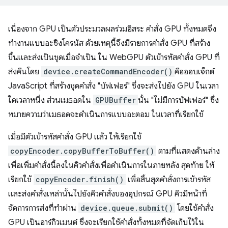
เนื่องจาก GPU เป็นตัวประมวลผลร่วมอิสระ คำสั่ง GPU ทั้งหมดจึง
ทำงานแบบอะซิงโครนัส ด้วยเหตุนี้จึงมีรายการคำสั่ง GPU ที่สร้าง
ขึ้นและส่งเป็นชุดเมื่อจำเป็น ใน WebGPU ตัวเข้ารหัสคำสั่ง GPU ที่
ส่งคืนโดย
device.createCommandEncoder()
คือออบเจ็กต์
JavaScript ที่สร้างชุดคำสั่ง "บัฟเฟอร์" ซึ่งจะส่งไปยัง GPU ในเวลา
ใดเวลาหนึ่ง ส่วนเมธอดใน
GPUBuffer
นั้น "ไม่มีการบัฟเฟอร์" ซึ่ง
หมายความว่าเมธอดจะดำเนินการแบบอะตอม ในเวลาที่เรียกใช้
เมื่อมีตัวเข้ารหัสคำสั่ง GPU แล้ว ให้เรียกใช้
copyEncoder.copyBufferToBuffer()
ตามที่แสดงด้านล่าง
เพื่อเพิ่มคำสั่งนี้ลงในคิวคำสั่งเพื่อดำเนินการในภายหลัง สุดท้าย ให้
เรียกใช้
copyEncoder.finish()
เพื่อสิ้นสุดคำสั่งการเข้ารหัส
และส่งคำสั่งเหล่านั้นไปยังคิวคำสั่งของอุปกรณ์ GPU คิวมีหน้าที่
จัดการการส่งที่ทำผ่าน
device.queue.submit()
โดยใช้คำสั่ง
GPU เป็นอาร์กิวเมนต์ ซึ่งจะเรียกใช้คำสั่งทั้งหมดที่จัดเก็บไว้ใน