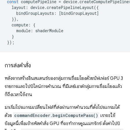
const
computePipeline
=
device
.
createComputePipeline
layout
:
device
.
createPipelineLayout
({
bindGroupLayouts
:
[
bindGroupLayout
]
}),
compute
:
{
module
:
shaderModule
}
});
การส่งคำสั่ง
หลังจากสร้างอินสแตนซ์ของกลุ่มการเชื่อมโยงด้วยบัฟเฟอร์ GPU 3
รายการและไปป์ไลน์การคำนวณ ที่มีเลย์เอาต์กลุ่มการเชื่อมโยงแล้ว
ก็ถึงเวลาใช้งาน
มาเริ่มโปรแกรมเปลี่ยนไฟล์ที่ส่งผ่านการคำนวณที่ตั้งโปรแกรมได้
ด้วย
commandEncoder.beginComputePass()
เราจะใช้
ข้อมูลนี้เพื่อเข้ารหัสคำสั่ง GPU ที่จะทำการคูณเมทริกซ์ ตั้งค่าไปป์