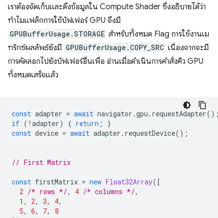
เราต้องจัดเก็บและดึงข้อมูลใน Compute Shader ซึ่งอธิบายได้ว่า
ทำไมแฟล็กการใช้บัฟเฟอร์ GPU จึงมี
GPUBufferUsage.STORAGE
สำหรับทั้งหมด Flag การใช้งานเม
ทริกซ์ผลลัพธ์ยังมี
GPUBufferUsage.COPY_SRC
เนื่องจากจะมี
การคัดลอกไปยังบัฟเฟอร์อื่นเพื่อ อ่านเมื่อดำเนินการคำสั่งคิว GPU
ทั้งหมดเสร็จแล้ว
const
adapter
=
await
navigator
.
gpu
.
requestAdapter
()
if
(
!
adapter
)
{
return
;
}
const
device
=
await
adapter
.
requestDevice
();
// First Matrix
const
firstMatrix
=
new
Float32Array
([
2
/* rows */
,
4
/* columns */
,
1
,
2
,
3
,
4
,
5
,
6
,
7
,
8