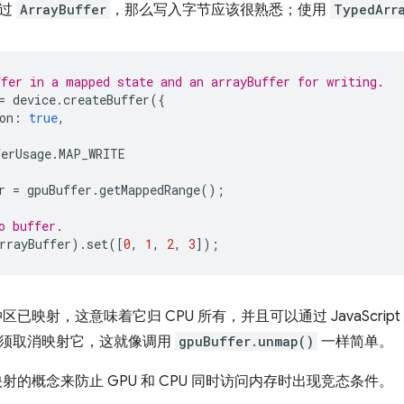
用过
ArrayBuffer
，那么写入字节应该很熟悉；使用
TypedArr
fer in a mapped state and an arrayBuffer for writing.
=
device
.
createBuffer
({
on
:
true
,
erUsage
.
MAP_WRITE
r
=
gpuBuffer
.
getMappedRange
();
o buffer.
rrayBuffer
).
set
([
0
,
1
,
2
,
3
]);
区已映射，这意味着它归 CPU 所有，并且可以通过 JavaScrip
须取消映射它，这就像调用
gpuBuffer.unmap()
一样简单。
射的概念来防止 GPU 和 CPU 同时访问内存时出现竞态条件。