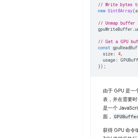
// Write bytes t
new
Uint8Array
(
a
// Unmap buffer 
gpuWriteBuffer
.
u
// Get a GPU buf
const
gpuReadBuf
size
:
4
,
usage
:
GPUBuff
});
由于 GPU 是
表，并在需要时分
是一个 Java
面，
GPUBuffe
获得 GPU 