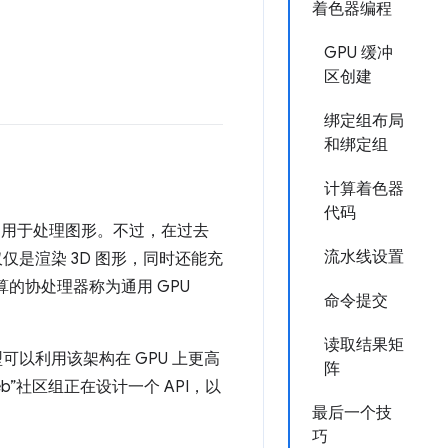
着色器编程
GPU 缓冲
区创建
绑定组布局
和绑定组
计算着色器
代码
专门用于处理图形。不过，在过去
流水线设置
仅是渲染 3D 图形，同时还能充
计算的协处理器称为通用 GPU
命令提交
读取结果矩
以利用该架构在 GPU 上更高
阵
Web”社区组正在设计一个 API，以
最后一个技
巧