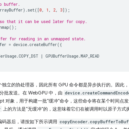
o buffer.
rrayBuffer
).
set
([
0
,
1
,
2
,
3
]);
so that it can be used later for copy.
nmap
();
fer for reading in an unmapped state.
fer
=
device
.
createBuffer
({
erUsage
.
COPY_DST
|
GPUBufferUsage
.
MAP_READ
一个独立的协处理器，因此所有 GPU 命令都是异步执行的。因此，
批发送。在 WebGPU 中，由
device.createCommandEncod
Script 对象，用于构建一批“缓冲”命令，这些命令将在某个时间点
r
上的方法是“无缓冲”的，这意味着它们在被调用时以原子方式
命令编码器后，请按如下所示调用
copyEncoder.copyBufferToBuf