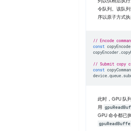
列以供稍后执行
令队列。该队
序以原子方式执
// Encode comman
const
copyEncode
copyEncoder
.
copy
// Submit copy c
const
copyComman
device
.
queue
.
sub
此时，GPU 
用
gpuReadBuf
GPU 命令都
gpuReadBuffe