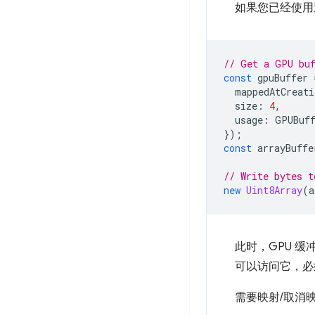
如果您已经使
// Get a GPU buf
const
gpuBuffer
mappedAtCreati
size
:
4
,
usage
:
GPUBuff
});
const
arrayBuffe
// Write bytes t
new
Uint8Array
(
a
此时，GPU 缓冲
可以访问它，必
需要映射/取消映