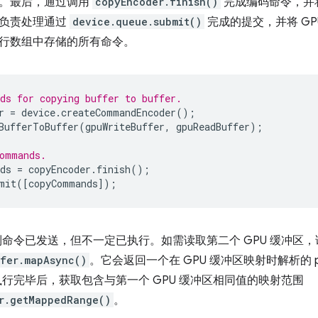
。最后，通过调用
copyEncoder.finish()
完成编码命令，并将
列负责处理通过
device.queue.submit()
完成的提交，并将 G
行数组中存储的所有命令。
ds for copying buffer to buffer.
r
=
device
.
createCommandEncoder
();
BufferToBuffer
(
gpuWriteBuffer
,
gpuReadBuffer
);
ommands.
ds
=
copyEncoder
.
finish
();
mit
([
copyCommands
]);
队列命令已发送，但不一定已执行。如需读取第二个 GPU 缓冲区
fer.mapAsync()
。它会返回一个在 GPU 缓冲区映射时解析的 p
已执行完毕后，获取包含与第一个 GPU 缓冲区相同值的映射范围
r.getMappedRange()
。