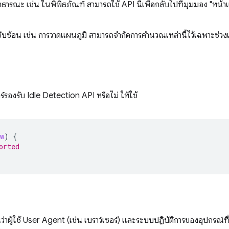
าธารณะ เช่น ในพิพิธภัณฑ์ สามารถใช้ API นี้เพื่อกลับไปที่มุมมอง "หน้
ับซ้อน เช่น การวาดแผนภูมิ สามารถจำกัดการคำนวณเหล่านี้ไว้เฉพาะช่วงเวล
์รองรับ Idle Detection API หรือไม่ ให้ใช้
w
)
{
orted
าผู้ใช้ User Agent (เช่น เบราว์เซอร์) และระบบปฏิบัติการของอุปกรณ์ที