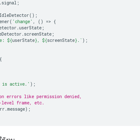
.
signal
;
IdleDetector
();
ener
(
'change'
,
()
=
>
{
etector
.
userState
;
eDetector
.
screenState
;
e: 
${
userState
}
, 
${
screenState
}
.`
);
{
 is active.'
);
on errors like permission denied,
-level frame, etc.
rr
.
message
);