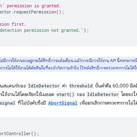
n' permission is granted.
ector
.
requestPermission
();
sion first.
detection permission not granted.'
);
ารใช้งานจะอยู่ภายใต้สิทธิ์การแจ้งเตือน แม้ว่ากรณีการใช้งาน API นี้หลายกรณี (
ม่ได้ใช้งานได้ตัดสินใจที่จะจำกัดการเข้าถึง ไว้หลังสิทธิ์การตรวจหาการไม่ได้
างอินสแตนซ์ของ
IdleDetector
ค่า
threshold
ขั้นต่ำคือ 60,000 มิลลิ
ารใช้งานได้โดยเรียกใช้เมธอด
start()
ของ
IdleDetector
โดยจะใช้
signal
ที่ไม่บังคับซึ่งมี
AbortSignal
เพื่อยกเลิกการตรวจหาการไม่ได
ortController
();