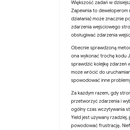
Większość zadań w dzisiej
Zapewnia to deweloperom 
działania) może znacznie po
zdarzenia wejściowego stro
obsługiwać zdarzenia wejści
Obecnie sprawdzoną metodą 
ona wykonać trochę kodu Ja
sprawdzić kolejkę zdarzeń 
może wrócić do uruchamian
spowodować inne problemy
Za każdym razem, gdy stron
przetworzyć zdarzenia i wyb
ogólny czas wczytywania str
Yield jest używany rzadziej
powodować frustrację. Nief