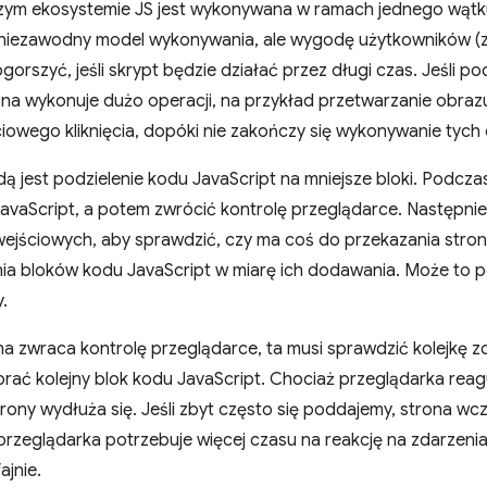
szym ekosystemie JS jest wykonywana w ramach jednego wąt
niezawodny model wykonywania, ale wygodę użytkowników (
gorszyć, jeśli skrypt będzie działać przez długi czas. Jeśli 
na wykonuje dużo operacji, na przykład przetwarzanie obrazu
owego kliknięcia, dopóki nie zakończy się wykonywanie tych 
jest podzielenie kodu JavaScript na mniejsze bloki. Podcz
vaScript, a potem zwrócić kontrolę przeglądarce. Następni
wejściowych, aby sprawdzić, czy ma coś do przekazania stron
ia bloków kodu JavaScript w miarę ich dodawania. Może to p
.
a zwraca kontrolę przeglądarce, ta musi sprawdzić kolejkę z
rać kolejny blok kodu JavaScript. Chociaż przeglądarka reagu
ony wydłuża się. Jeśli zbyt często się poddajemy, strona wczy
, przeglądarka potrzebuje więcej czasu na reakcję na zdarzen
ajnie.