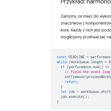
Przykład: harmon
Załóżmy, że masz do wykonan
znaczników z komponentów,
koła. Każdy z nich jest po
moglibyśmy przetwarzać nas
const
DEADLINE
=
performanc
while
(
workQueue
.
length
 > 
0
if
(
performance
.
now
()
>
=
// Yield the event loop
setTimeout
(
processWork
return
;
}
let
job
=
workQueue
.
shift
job
.
execute
();
}