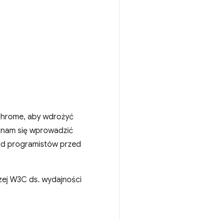
 Chrome, aby wdrożyć
 nam się wprowadzić
 od programistów przed
zej W3C ds. wydajności