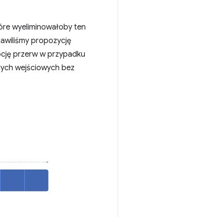
óre wyeliminowałoby ten
tawiliśmy propozycję
pcję przerw w przypadku
nych wejściowych bez