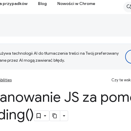
ia przypadków
Blog
Nowości w Chrome
żywa technologii AI do tłumaczenia treści na Twój preferowany
ne przez AI mogą zawierać błędy.
ilities
Czy te ws
lanowanie JS za po
ding(
)