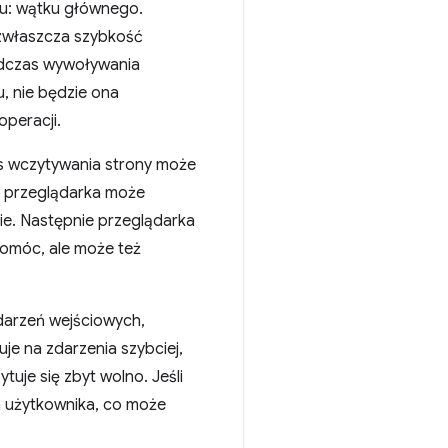
ku: wątku głównego.
zwłaszcza szybkość
podczas wywoływania
, nie będzie ona
operacji.
as wczytywania strony może
e przeglądarka może
ie. Następnie przeglądarka
omóc, ale może też
darzeń wejściowych,
je na zdarzenia szybciej,
tuje się zbyt wolno. Jeśli
ia użytkownika, co może