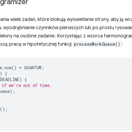
ogramizer
ia wiele zadań, które blokują wyświetlanie strony, aby ją w
 wyodrębnianie czynników pierwszych lub po prostu rysowani
dzielony na osobne zadanie. Korzystając z wzorca harmonogram
zą pracę w hipotetycznej funkcji
processWorkQueue()
:
e
.
now
()
+
QUANTUM
;
)
{
DEADLINE
)
{
 if we're out of time.
Queue
);
();