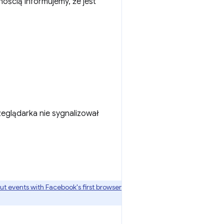
mnością informujemy, że jest
eglądarka nie sygnalizował
put events with Facebook's first browser