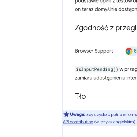
podstawie opinii z testów or
on teraz domyślnie dostęp
Zgodność z przeg
8
Browser Support
isInputPending()
w przeg
zamiaru udostępnienia inter
Tło
Uwaga:
aby uzyskać pełne informa
API contribution
(w języku angielskim).