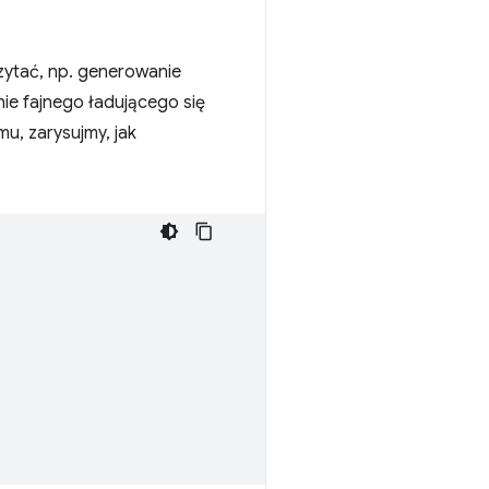
czytać, np. generowanie
e fajnego ładującego się
u, zarysujmy, jak