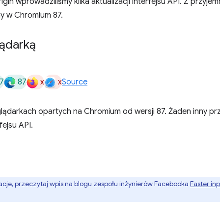
igin wprowadziliśmy kilka aktualizacji interfejsu API. Z przyje
ny w Chromium 87.
lądarką
7
87
x
x
Source
lądarkach opartych na Chromium od wersji 87. Żaden inny prz
fejsu API.
cje, przeczytaj wpis na blogu zespołu inżynierów Facebooka
Faster in