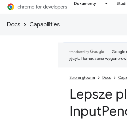
Dokumenty
Stud
Docs
Capabilities
Google u
język. Tłumaczenia wygenerowa
Strona główna
Docs
Capab
Lepsze p
Input
Pen