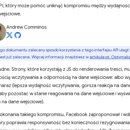
 API, który może pomóc uniknąć kompromisu między wydajnośc
ejściowe.
Andrew Comminos
go dokumentu zalecany sposób korzystania z tego interfejsu API ule
est już zalecane. Więcej informacji znajdziesz w
artykule pt. Optymal
rudne. Strony, które korzystają z JS do renderowania treści,
ścią wczytywania a odpornością na dane wejściowe: albo wy
naraz (lepsza wydajność wczytywania, gorsza reakcja na dane 
 aby pozostać w stanie reagowania na dane wejściowe i wyświ
a na dane wejściowe).
dokonania takiego kompromisu, Facebook zaproponował i wdr
tóry poprawia responsywność bez konieczności rezygnowania 