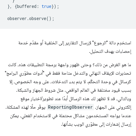
}
},
{
buffered
:
true
});
observer
.
observe
();
استخدِم دالة "الرجوع" لإرسال التقارير إلى الخلفية أو مقدّم خدمة
إحصاءات بهدف التحليل.
ما هو الغرض من ذلك؟ وحتى ظهور واجهة برمجة التطبيقات هذه، كانت
تحذيرات الإيقاف النهائي والتدخل متاحة فقط في "أدوات مطوّري البرامج"
كرسائل في وحدة التحكّم. لا يتم بدء التدخلات، على وجه الخصوص، إلا
بسبب قيود مختلفة في العالم الواقعي، مثل شروط الجهاز والشبكة.
وبالتالي، قد لا تظهر لك هذه الرسائل أبدًا عند تطوير/اختبار موقع
إلكتروني على الجهاز.
ReportingObserver
يوفّر حلًا لهذه المشكلة.
عندما يواجه المستخدمون مشاكل محتملة في الاستخدام الفعلي، يمكن
إرسال إشعارات إلى مطوّري الويب بشأنها.