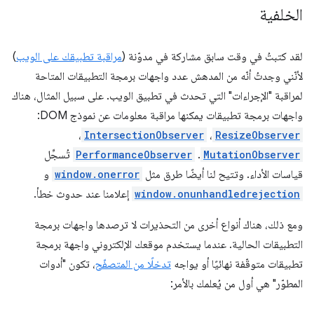
الخلفية
لقد كتبتُ في وقت سابق مشاركة في مدوّنة (
مراقبة تطبيقك على الويب
)
لأنّني وجدتُ أنّه من المدهش عدد واجهات برمجة التطبيقات المتاحة
لمراقبة "الإجراءات" التي تحدث في تطبيق الويب. على سبيل المثال، هناك
واجهات برمجة تطبيقات يمكنها مراقبة معلومات عن نموذج DOM:
،
IntersectionObserver
،
ResizeObserver
MutationObserver
.
PerformanceObserver
تُسجِّل
قياسات الأداء. وتتيح لنا أيضًا طرق مثل
window.onerror
و
window.onunhandledrejection
إعلامنا عند حدوث خطأ.
ومع ذلك، هناك أنواع أخرى من التحذيرات لا ترصدها واجهات برمجة
التطبيقات الحالية. عندما يستخدم موقعك الإلكتروني واجهة برمجة
تطبيقات متوقّفة نهائيًا أو يواجه
تدخلًا من المتصفّح
، تكون "أدوات
المطوّر" هي أول من يُعلمك بالأمر: