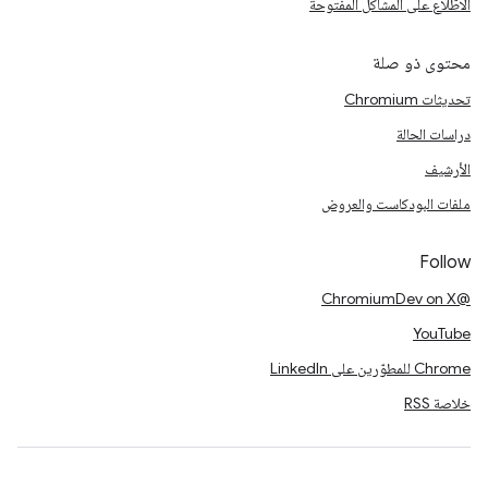
الاطّلاع على المشاكل المفتوحة
محتوى ذو صلة
تحديثات Chromium
دراسات الحالة
الأرشيف
ملفات البودكاست والعروض
Follow
@ChromiumDev on X
YouTube
Chrome للمطوّرين على LinkedIn
خلاصة RSS