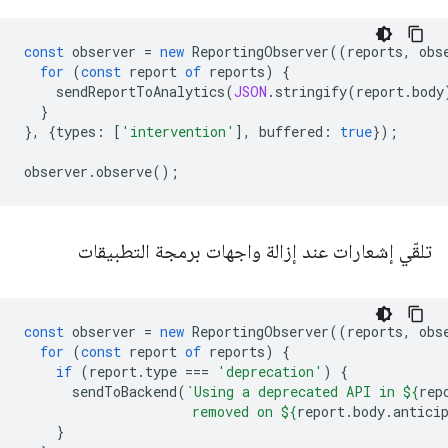
const
observer
=
new
ReportingObserver
((
reports
,
obs
for
(
const
report
of
reports
)
{
sendReportToAnalytics
(
JSON
.
stringify
(
report
.
body
}
},
{
types
:
[
'intervention'
],
buffered
:
true
});
observer
.
observe
();
تلقّي إشعارات عند إزالة واجهات برمجة التطبيقات
const
observer
=
new
ReportingObserver
((
reports
,
obs
for
(
const
report
of
reports
)
{
if
(
report
.
type
===
'deprecation'
)
{
sendToBackend
(
`Using a deprecated API in 
${
rep
                     removed on 
${
report
.
body
.
antici
}