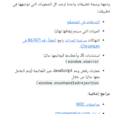
واجهة برمجة تطبيقات واحدة لرصد كل الصعوبات التي تواجهها في
تطبيقك:
التدخلات في المتصفّح
الميزات التي سيتم إيقافها نهائيًا
انتهاكات
سياسة الميزات
راجِع
الخطأ رقم 867471 في
.
Chromium
استثناءات JS وأخطاءها (يعالجها حاليًا
)
window.onerror
عمليات رفض وعد JavaScript غير المُعالجة (يتم التعامل
معها حاليًا من خلال
)
window.onunhandledrejection
مراجع إضافية
:
مواصفات W3C
إدخال chromestatus.com