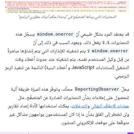
التحذيرات التي يبدأها المتصفّح في "وحدة تحكّم أدوات مطوّري البرامج"
قد يعتقد المرء بشكل طبيعي أنّ
window.onerror
يسجّل هذه
التحذيرات. لا، لا يفعل ذلك. ويعود السبب في ذلك إلى أنّ
window.onerror
لا يتم تشغيله للإنذارات التي يتم إنشاؤها مباشرةً
من قِبل وكيل المستخدم نفسه. يتم تشغيله عند حدوث أخطاء وقت
التشغيل (استثناءات JavaScript و أخطاء البنية) الناتجة عن تنفيذ الرمز
البرمجي.
يحلّ
ReportingObserver
محلّك. وتوفّر هذه الميزة طريقة آلية
للحصول على إعلامات بشأن التحذيرات الصادرة عن المتصفّح، مثل
عمليات الإيقاف النهائي
و
التدخلات
. يمكنك استخدامها كأداة إعداد تقارير
ولن تضطر إلى القلق بشأن ما إذا كان المستخدمون يواجهون مشاكل غير
متوقّعة على موقعك الإلكتروني المنشور.