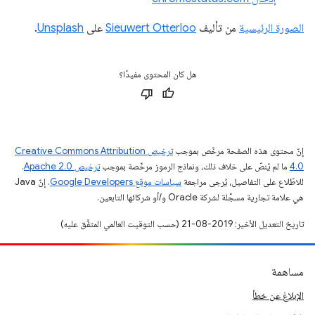
الصورة الرئيسية
من تأليف
Sieuwert Otterloo
على
Unsplash
.
هل كان المحتوى مفيدًا؟
إنّ محتوى هذه الصفحة مرخّص بموجب
ترخيص Creative Commons Attribution
4.0‏
ما لم يُنصّ على خلاف ذلك، ونماذج الرموز مرخّصة بموجب
ترخيص Apache 2.0‏
.
للاطّلاع على التفاصيل، يُرجى مراجعة
سياسات موقع Google Developers‏
. إنّ Java
هي علامة تجارية مسجَّلة لشركة Oracle و/أو شركائها التابعين.
تاريخ التعديل الأخير: 2019-08-21 (حسب التوقيت العالمي المتفَّق عليه)
مساهمة
الإبلاغ عن خطأ