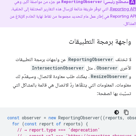
مصطلح رئيسي:
هو جزء من مواصفة أكبر، وهي
ReportingObserver
Reporting API
، التي توفّر طريقة شائعة لإرسال هذه التقارير المختلفة إلى الخلفية.
Reporting API هي إطار عمل عام لتحديد مجموعة من نقاط نهاية الخادم للإبلاغ عن
المشاكل.
واجهة برمجة التطبيقات
لا تختلف
ReportingObserver
عن واجهات برمجة التطبيقات
الأخرى
Observer
، مثل
IntersectionObserver
و
ResizeObserver
. يمكنك طلب معاودة الاتصال، وسيقدّم لك
معلومات. المعلومات التي يتلقّاها ردّ الاتصال هي قائمة بالمشاكل التي
تسبّبت بها الصفحة:
const
observer
=
new
ReportingObserver
((
reports
,
obs
for
(
const
report
of
reports
)
{
// → report.type === 'deprecation'
// → report.url === 'https://reporting-observer-