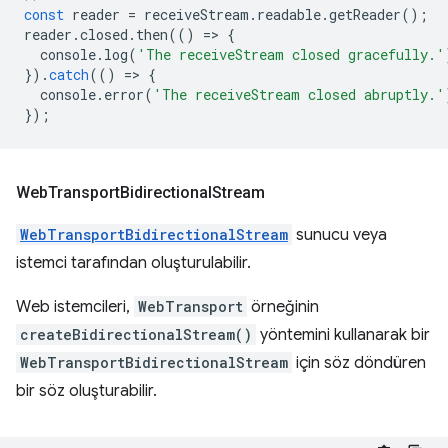
const
reader
=
receiveStream
.
readable
.
getReader
();
reader
.
closed
.
then
(()
=
>
{
console
.
log
(
'The receiveStream closed gracefully.'
}).
catch
(()
=
>
{
console
.
error
(
'The receiveStream closed abruptly.'
});
Web
Transport
Bidirectional
Stream
WebTransportBidirectionalStream
sunucu veya
istemci tarafından oluşturulabilir.
Web istemcileri,
WebTransport
örneğinin
createBidirectionalStream()
yöntemini kullanarak bir
WebTransportBidirectionalStream
için söz döndüren
bir söz oluşturabilir.