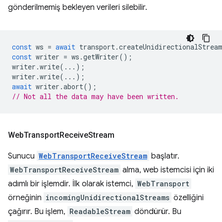
gönderilmemiş bekleyen verileri silebilir.
const
ws
=
await
transport
.
createUnidirectionalStrea
const
writer
=
ws
.
getWriter
();
writer
.
write
(...);
writer
.
write
(...);
await
writer
.
abort
();
// Not all the data may have been written.
Web
Transport
Receive
Stream
Sunucu
WebTransportReceiveStream
başlatır.
WebTransportReceiveStream
alma, web istemcisi için iki
adımlı bir işlemdir. İlk olarak istemci,
WebTransport
örneğinin
incomingUnidirectionalStreams
özelliğini
çağırır. Bu işlem,
ReadableStream
döndürür. Bu