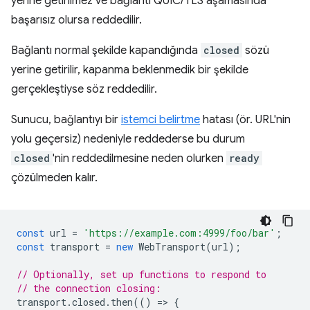
yerine getirilmez ve bağlantı QUIC/TLS aşamasında
başarısız olursa reddedilir.
Bağlantı normal şekilde kapandığında
closed
sözü
yerine getirilir, kapanma beklenmedik bir şekilde
gerçekleştiyse söz reddedilir.
Sunucu, bağlantıyı bir
istemci belirtme
hatası (ör. URL'nin
yolu geçersiz) nedeniyle reddederse bu durum
closed
'nin reddedilmesine neden olurken
ready
çözülmeden kalır.
const
url
=
'https://example.com:4999/foo/bar'
;
const
transport
=
new
WebTransport
(
url
);
// Optionally, set up functions to respond to
// the connection closing:
transport
.
closed
.
then
(()
=
>
{