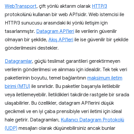
WebTransport
, çift yönlü aktarım olarak
HTTP/3
protokolünü kullanan bir web API'sidir. Web istemcisi ile
HTTP/3 sunucusu arasındaki iki yönlü iletişim için
tasarlanmıştır.
Datagram API'leri
ile verilerin güvenilir
olmayan bir şekilde,
Akış API'leri
ile ise güvenilir bir şekilde
gönderilmesini destekler.
Datagramlar
, güçlü teslimat garantileri gerektirmeyen
verilerin gönderilmesi ve alınması için idealdir. Tek tek veri
paketlerinin boyutu, temel bağlantının
maksimum iletim
birimi (MTU)
ile sınırlıdır. Bu paketler başarıyla iletilebilir
veya iletilemeyebilir. İletildikleri takdirde rastgele bir sırada
ulaşabilirler. Bu özellikler, datagram API'lerini düşük
gecikmeli ve en iyi çaba prensibiyle veri iletimi için ideal
hale getirir. Datagramları,
Kullanıcı Datagram Protokolü
(UDP)
mesajları olarak düşünebilirsiniz ancak bunlar