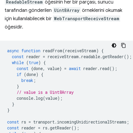
ReadableStream
öğesinin her bir parçası, sunucu
tarafından gönderilen
Uint8Array
örneklerini okumak
için kullanılabilecek bir
WebTransportReceiveStream
öğesidir.
async
function
readFrom
(
receiveStream
)
{
const
reader
=
receiveStream
.
readable
.
getReader
();
while
(
true
)
{
const
{
done
,
value
}
=
await
reader
.
read
();
if
(
done
)
{
break
;
}
// value is a Uint8Array
console
.
log
(
value
);
}
}
const
rs
=
transport
.
incomingUnidirectionalStreams
;
const
reader
=
rs
.
getReader
();