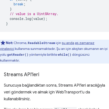
break
;
}
// value is a Uint8Array.
console
.
log
(
value
);
}
Not:
Chrome,
için
şu anda
eş zamansız
ReadableStream
yineleyici
kullanıma sunmamaktadır. Şu an için akıştan okumanın en iyi
yolu
yöntemiyle birlikte
döngüsünü
getReader()
while()
kullanmaktır.
Streams API'leri
Sunucuya bağlandıktan sonra, Streams API'leri aracılığıyla
veri göndermek ve almak için WebTransport'u da
kullanabilirsiniz.