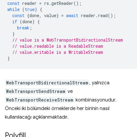
const
reader
=
rs
.
getReader
();
while
(
true
)
{
const
{
done
,
value
}
=
await
reader
.
read
();
if
(
done
)
{
break
;
}
// value is a WebTransportBidirectionalStream
// value.readable is a ReadableStream
// value.writable is a WritableStream
}
WebTransportBidirectionalStream
, yalnızca
WebTransportSendStream
ve
WebTransportReceiveStream
kombinasyonudur.
Önceki iki bölümdeki örneklerde her birinin nasıl
kullanılacağı açıklanmaktadır.
Polyfill