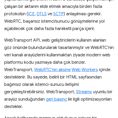
çalışan bir aktarım elde etmek amacıyla birden fazla
protokolün (
ICE
,
DTLS
ve
SCTP
) anlaşılması gerekir.
WebRTC, başarısız istemci/sunucu görüşmelerine yol
açabilecek çok daha fazla hareketli parça içerir.
WebTransport API, web geliştiricilerin kullanım alanları
göz önünde bulundurularak tasarlanmıştır ve WebRTC'nin
veri kanalı arayüzlerini kullanmaktan ziyade modern web
platformu kodu yazmaya daha çok benzer.
WebTransport,
WebRTC'nin aksine
Web Workers
içinde
desteklenir. Bu sayede, belirli bir HTML sayfasından
bağımsız olarak istemci-sunucu iletişimi
gerçekleştirebilirsiniz. WebTransport,
Streams
uyumlu bir
arayüz sunduğundan
geri basınç
ile ilgili optimizasyonları
destekler.