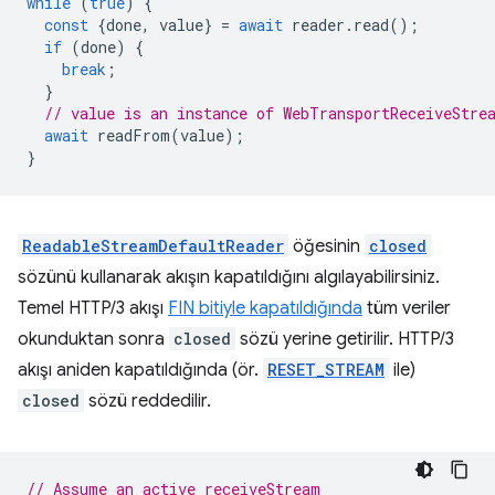
while
(
true
)
{
const
{
done
,
value
}
=
await
reader
.
read
();
if
(
done
)
{
break
;
}
// value is an instance of WebTransportReceiveStre
await
readFrom
(
value
);
}
ReadableStreamDefaultReader
öğesinin
closed
sözünü kullanarak akışın kapatıldığını algılayabilirsiniz.
Temel HTTP/3 akışı
FIN bitiyle kapatıldığında
tüm veriler
okunduktan sonra
closed
sözü yerine getirilir. HTTP/3
akışı aniden kapatıldığında (ör.
RESET_STREAM
ile)
closed
sözü reddedilir.
// Assume an active receiveStream