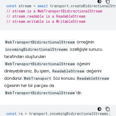
const
stream
=
await
transport
.
createBidirectionalSt
// stream is a WebTransportBidirectionalStream
// stream.readable is a ReadableStream
// stream.writable is a WritableStream
WebTransportBidirectionalStream
örneğinin
incomingBidirectionalStreams
özelliğiyle sunucu
tarafından oluşturulan
WebTransportBidirectionalStream
öğesini
dinleyebilirsiniz. Bu işlem,
ReadableStream
değerini
döndürür.
WebTransport
Söz konusu
ReadableStream
öğesinin her bir parçası da
WebTransportBidirectionalStream
'dir.
const
rs
=
transport
.
incomingBidirectionalStreams
;