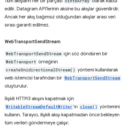
Tüm akışların her bir parçası
Uint8Array
olarak kabul
edilir. Datagram API'lerinin aksine bu akışlar güvenilirdir.
Ancak her akış bağımsız olduğundan akışlar arası veri
sırası garanti edilmez.
Web
Transport
Send
Stream
WebTransportSendStream
için söz döndüren bir
WebTransport
örneğinin
createUnidirectionalStream()
yöntemi kullanılarak
web istemcisi tarafından bir
WebTransportSendStream
oluşturulur.
İlişkili HTTP/3 akışını kapatmak için
WritableStreamDefaultWriter
'ın
close()
yöntemini
kullanın. Tarayıcı, ilişkili akışı kapatmadan önce bekleyen
tüm verileri göndermeye çalışır.