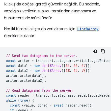
iki akış da doğası gereği güvenilir değildir. Bu nedenle,
yazdığınız verilerin sunucu tarafından alınmaması ve
bunun tersi de mümkündür.
Her iki türdeki akışta da veri aktarımı için
Uint8Array
örnekleri kullanılır.
// Send two datagrams to the server.
const
writer
=
transport
.
datagrams
.
writable
.
getWrite
const
data1
=
new
Uint8Array
([
65
,
66
,
67
]);
const
data2
=
new
Uint8Array
([
68
,
69
,
70
]);
writer
.
write
(
data1
);
writer
.
write
(
data2
);
// Read datagrams from the server.
const
reader
=
transport
.
datagrams
.
readable
.
getReade
while
(
true
)
{
const
{
value
,
done
}
=
await
reader
.
read
();
if
(
done
)
{