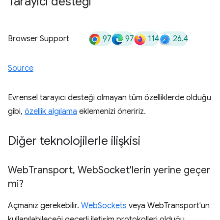
Tarayıcı desteği
97
97
114
26.4
Browser Support
Source
Evrensel tarayıcı desteği olmayan tüm özelliklerde olduğu
gibi,
özellik algılama
eklemenizi öneririz.
Diğer teknolojilerle ilişkisi
Web
Transport
,
Web
Socket'lerin yerine geçer
mi?
Açmanız gerekebilir.
WebSockets
veya WebTransport'un
kullanılabileceği geçerli iletişim protokolleri olduğu