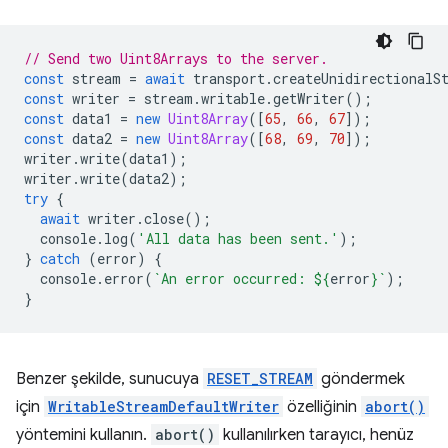
// Send two Uint8Arrays to the server.
const
stream
=
await
transport
.
createUnidirectionalS
const
writer
=
stream
.
writable
.
getWriter
();
const
data1
=
new
Uint8Array
([
65
,
66
,
67
]);
const
data2
=
new
Uint8Array
([
68
,
69
,
70
]);
writer
.
write
(
data1
);
writer
.
write
(
data2
);
try
{
await
writer
.
close
();
console
.
log
(
'All data has been sent.'
);
}
catch
(
error
)
{
console
.
error
(
`An error occurred: 
${
error
}
`
);
}
Benzer şekilde, sunucuya
RESET_STREAM
göndermek
için
WritableStreamDefaultWriter
özelliğinin
abort()
yöntemini kullanın.
abort()
kullanılırken tarayıcı, henüz