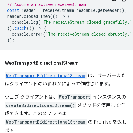
// Assume an active receiveStream
const
reader
=
receiveStream
.
readable
.
getReader
();
reader
.
closed
.
then
(()
=
>
{
console
.
log
(
'The receiveStream closed gracefully.'
}).
catch
(()
=
>
{
console
.
error
(
'The receiveStream closed abruptly.'
});
Web
Transport
Bidirectional
Stream
WebTransportBidirectionalStream
は、サーバーまた
はクライアントのいずれかによって作成されます。
ウェブ クライアントは、
WebTransport
インスタンスの
createBidirectionalStream()
メソッドを使用して作
成できます。このメソッドは
WebTransportBidirectionalStream
の Promise を返し
ます。