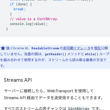
if
(
done
)
{
break
;
}
// value is a Uint8Array.
console
.
log
(
value
);
}
注:
Chrome は、
の
非同期イテレータ
を
現在
公開
ReadableStream
していません。当面の間は、
メソッドと
ループ
getReader()
while()
を組み合わせて使用するのが、ストリームから読み取る最善の方法で
す。
Streams API
サーバーに接続したら、WebTransport を使用して
Streams API 経由でデータを送受信することもできます。
すべてのストリームの各チャンクは
Uint8Array
です。