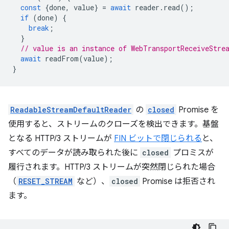
const
{
done
,
value
}
=
await
reader
.
read
();
if
(
done
)
{
break
;
}
// value is an instance of WebTransportReceiveStre
await
readFrom
(
value
);
}
ReadableStreamDefaultReader
の
closed
Promise を
使用すると、ストリームのクローズを検出できます。基盤
となる HTTP/3 ストリームが
FIN ビットで閉じられる
と、
すべてのデータが読み取られた後に
closed
プロミスが
履行されます。HTTP/3 ストリームが突然閉じられた場合
（
RESET_STREAM
など）、
closed
Promise は拒否され
ます。