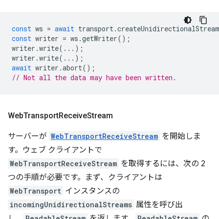
const
ws
=
await
transport
.
createUnidirectionalStrea
const
writer
=
ws
.
getWriter
();
writer
.
write
(...);
writer
.
write
(...);
await
writer
.
abort
();
// Not all the data may have been written.
Web
Transport
Receive
Stream
サーバーが
WebTransportReceiveStream
を開始しま
す。ウェブ クライアントで
WebTransportReceiveStream
を取得するには、次の 2
つの手順が必要です。まず、クライアントは
WebTransport
インスタンスの
incomingUnidirectionalStreams
属性を呼び出
し、
ReadableStream
を返します。
ReadableStream
の