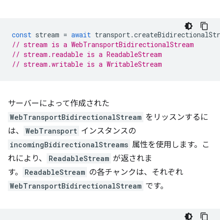
const
stream
=
await
transport
.
createBidirectionalSt
// stream is a WebTransportBidirectionalStream
// stream.readable is a ReadableStream
// stream.writable is a WritableStream
サーバーによって作成された
WebTransportBidirectionalStream
をリッスンするに
は、
WebTransport
インスタンスの
incomingBidirectionalStreams
属性を使用します。こ
れにより、
ReadableStream
が返されま
す。
ReadableStream
の各チャンクは、それぞれ
WebTransportBidirectionalStream
です。