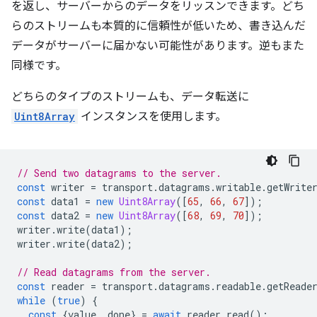
を返し、サーバーからのデータをリッスンできます。どち
らのストリームも本質的に信頼性が低いため、書き込んだ
データがサーバーに届かない可能性があります。逆もまた
同様です。
どちらのタイプのストリームも、データ転送に
Uint8Array
インスタンスを使用します。
// Send two datagrams to the server.
const
writer
=
transport
.
datagrams
.
writable
.
getWrite
const
data1
=
new
Uint8Array
([
65
,
66
,
67
]);
const
data2
=
new
Uint8Array
([
68
,
69
,
70
]);
writer
.
write
(
data1
);
writer
.
write
(
data2
);
// Read datagrams from the server.
const
reader
=
transport
.
datagrams
.
readable
.
getReade
while
(
true
)
{
const
{
value
,
done
}
=
await
reader
.
read
();