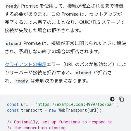
ready
Promise を使用して、接続が確立されるまで待機
する必要があります。この Promise は、セットアップが
完了するまで未完了のままとなり、QUIC/TLS ステージで
接続が失敗した場合は拒否されます。
closed
Promise は、接続が正常に閉じられたときに解決
され、予期しない終了の場合は拒否されます。
クライアントの指示
エラー（URL のパスが無効など）によ
りサーバーが接続を拒否すると、
closed
が拒否さ
れ、
ready
は未解決のままになります。
const
url
=
'https://example.com:4999/foo/bar'
;
const
transport
=
new
WebTransport
(
url
);
// Optionally, set up functions to respond to
// the connection closing: