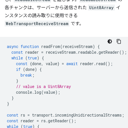
各チャンクは、サーバーから送信された
Uint8Array
イ
ンスタンスの読み取りに使用できる
WebTransportReceiveStream
です。
async
function
readFrom
(
receiveStream
)
{
const
reader
=
receiveStream
.
readable
.
getReader
();
while
(
true
)
{
const
{
done
,
value
}
=
await
reader
.
read
();
if
(
done
)
{
break
;
}
// value is a Uint8Array
console
.
log
(
value
);
}
}
const
rs
=
transport
.
incomingUnidirectionalStreams
;
const
reader
=
rs
.
getReader
();
while
(
true
)
{