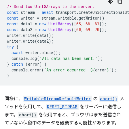
// Send two Uint8Arrays to the server.
const
stream
=
await
transport
.
createUnidirectionalS
const
writer
=
stream
.
writable
.
getWriter
();
const
data1
=
new
Uint8Array
([
65
,
66
,
67
]);
const
data2
=
new
Uint8Array
([
68
,
69
,
70
]);
writer
.
write
(
data1
);
writer
.
write
(
data2
);
try
{
await
writer
.
close
();
console
.
log
(
'All data has been sent.'
);
}
catch
(
error
)
{
console
.
error
(
`An error occurred: 
${
error
}
`
);
}
同様に、
WritableStreamDefaultWriter
の
abort()
メ
ソッドを使用して、
RESET_STREAM
をサーバーに送信し
ます。
abort()
を使用すると、ブラウザはまだ送信され
ていない保留中のデータを破棄する可能性があります。