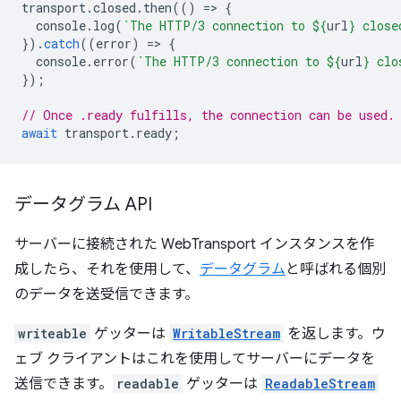
transport
.
closed
.
then
(()
=
>
{
console
.
log
(
`The HTTP/3 connection to 
${
url
}
 close
}).
catch
((
error
)
=
>
{
console
.
error
(
`The HTTP/3 connection to 
${
url
}
 clo
});
// Once .ready fulfills, the connection can be used.
await
transport
.
ready
;
データグラム API
サーバーに接続された WebTransport インスタンスを作
成したら、それを使用して、
データグラム
と呼ばれる個別
のデータを送受信できます。
writeable
ゲッターは
WritableStream
を返します。ウ
ェブ クライアントはこれを使用してサーバーにデータを
送信できます。
readable
ゲッターは
ReadableStream