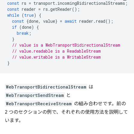
const
rs
=
transport
.
incomingBidirectionalStreams
;
const
reader
=
rs
.
getReader
();
while
(
true
)
{
const
{
done
,
value
}
=
await
reader
.
read
();
if
(
done
)
{
break
;
}
// value is a WebTransportBidirectionalStream
// value.readable is a ReadableStream
// value.writable is a WritableStream
}
WebTransportBidirectionalStream
は
WebTransportSendStream
と
WebTransportReceiveStream
の組み合わせです。前の
2 つのセクションの例で、それぞれの使用方法を説明して
います。