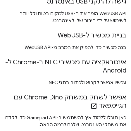
גישה להתקני USB באינטרנט
WebUSB API הופך את ה-USB למקום בטוח וקל יותר
לשימוש על ידי חיבור שלו לאינטרנט.
בניית מכשיר ל-WebUSB
בנה מכשיר כדי להפיק את המרב מ-WebUSB API.
אינטראקציה עם מכשירי NFC ב-Chrome ל-
Android
עכשיו אפשר לקרוא ולכתוב בתגי NFC.
אפשר לשחק במשחק Chrome Dino עם
הגיימפאד
open_in_new
כאן תוכלו ללמוד איך להשתמש ב-Gamepad API כדי לקדם
את משחקי האינטרנט שלכם לרמה הבאה.