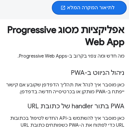
לתיאור המקרה המלא
open_in_new
אפליקציות מסוג Progressive
Web App
מה חדש ומה צפוי בקרוב ב-Progressive Web Apps.
ניהול הניווט ב-PWA
כאן מוסבר איך לנהל את תהליך הדפדפן שקובע אם קישור
ייפתח ב-PWA מותקן או בכרטיסייה חדשה בדפדפן.
PWA בתור handler של כתובת URL
כאן מוסבר איך להשתמש ב-API החדש לטיפול בכתובות
URL כדי לפתוח את ה-PWA כשפותחים כתובת URL