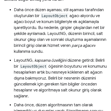
Daha önce düzen aşaması, stil aşaması tarafından
oluşturulan bir
LayoutObject
ağacı alıyordu ve
ağacı boyut ve konum bilgileriyle ek açıklamayla
işaretliyordu. Bu nedenle, girişler çıkışlardan net bir
şekilde ayrılamadı. LayoutNG, düzenin birincil, salt
okunur çıkışı olan ve sonraki oluşturma aşamalarının
birincil girişi olarak hizmet veren
parça ağacını
kullanıma sundu.
LayoutNG,
kapsama özelliğini
düzene getirdi: Belirli
bir
LayoutObject
öğesinin boyutunu ve konumunu
hesaplarken artık bu nesneye köklenen alt ağacın
dışına bakmıyoruz. Belirli bir nesnenin düzenini
güncellemek için gereken tüm bilgiler önceden
hesaplanır ve algoritmaya salt okunur giriş olarak
sağlanır.
Daha önce, düzen algoritmasının tam olarak
işlemediği uç durumlar vardı: Algoritmanın sonucu,