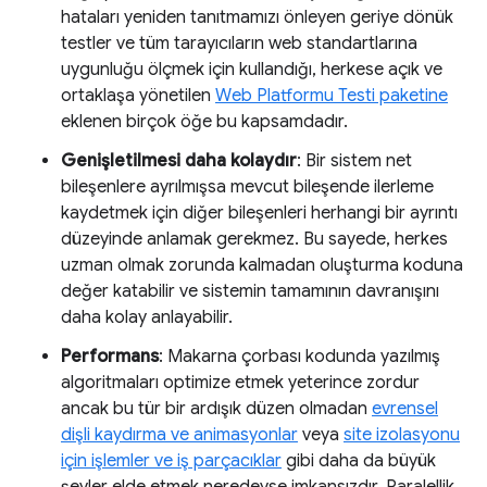
hataları yeniden tanıtmamızı önleyen geriye dönük
testler ve tüm tarayıcıların web standartlarına
uygunluğu ölçmek için kullandığı, herkese açık ve
ortaklaşa yönetilen
Web Platformu Testi paketine
eklenen birçok öğe bu kapsamdadır.
Genişletilmesi daha kolaydır
: Bir sistem net
bileşenlere ayrılmışsa mevcut bileşende ilerleme
kaydetmek için diğer bileşenleri herhangi bir ayrıntı
düzeyinde anlamak gerekmez. Bu sayede, herkes
uzman olmak zorunda kalmadan oluşturma koduna
değer katabilir ve sistemin tamamının davranışını
daha kolay anlayabilir.
Performans
: Makarna çorbası kodunda yazılmış
algoritmaları optimize etmek yeterince zordur
ancak bu tür bir ardışık düzen olmadan
evrensel
dişli kaydırma ve animasyonlar
veya
site izolasyonu
için işlemler ve iş parçacıklar
gibi daha da büyük
şeyler elde etmek neredeyse imkansızdır. Paralellik,