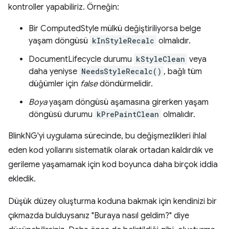
kontroller yapabiliriz. Örneğin:
Bir ComputedStyle mülkü değiştiriliyorsa belge
yaşam döngüsü
kInStyleRecalc
olmalıdır.
DocumentLifecycle durumu
kStyleClean
veya
daha yeniyse
NeedsStyleRecalc()
, bağlı tüm
düğümler için
false
döndürmelidir.
Boya
yaşam döngüsü aşamasına girerken yaşam
döngüsü durumu
kPrePaintClean
olmalıdır.
BlinkNG'yi uygulama sürecinde, bu değişmezlikleri ihlal
eden kod yollarını sistematik olarak ortadan kaldırdık ve
gerileme yaşamamak için kod boyunca daha birçok iddia
ekledik.
Düşük düzey oluşturma koduna bakmak için kendinizi bir
çıkmazda bulduysanız "Buraya nasıl geldim?" diye