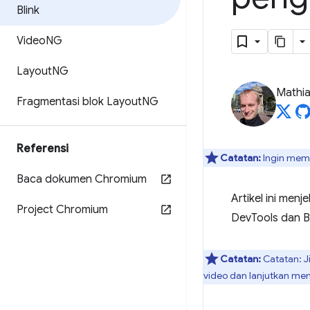
Blink
Video
NG
Layout
NG
Mathi
Fragmentasi blok Layout
NG
Referensi
Catatan:
Ingin memb
Baca dokumen Chromium
Artikel ini men
Project Chromium
DevTools dan Bl
Catatan:
Catatan: Ji
video dan lanjutkan m