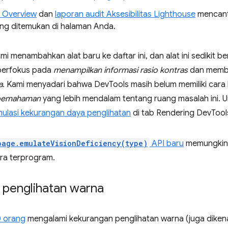
 Overview
dan
laporan audit Aksesibilitas Lighthouse
mencant
ng ditemukan di halaman Anda.
mi menambahkan alat baru ke daftar ini, dan alat ini sedikit ber
berfokus pada
menampilkan informasi rasio kontras
dan membe
a
. Kami menyadari bahwa DevTools masih belum memiliki cara
pemahaman
yang lebih mendalam tentang ruang masalah ini. Un
mulasi kekurangan daya penglihatan
di tab Rendering DevTool
page.emulateVisionDeficiency(type)
API baru
memungkink
cara terprogram.
penglihatan warna
20 orang
mengalami kekurangan penglihatan warna (juga dikena