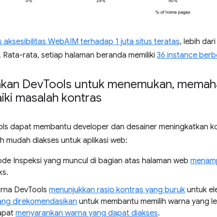
is aksesibilitas WebAIM terhadap 1 juta situs teratas
, lebih dar
 Rata-rata, setiap halaman beranda memiliki
36 instance ber
kan Dev
Tools untuk menemukan
,
memah
ki masalah kontras
s dapat membantu developer dan desainer meningkatkan ko
h mudah diakses untuk aplikasi web:
ode Inspeksi yang muncul di bagian atas halaman web
menampi
ks.
arna DevTools
menunjukkan rasio kontras yang buruk
untuk el
ang direkomendasikan
untuk membantu memilih warna yang leb
apat
menyarankan warna yang dapat diakses
.