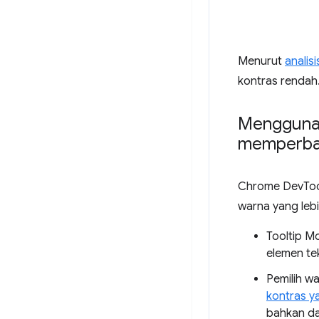
Menurut
analis
kontras rendah.
Mengguna
memperbai
Chrome DevTool
warna yang lebi
Tooltip M
elemen te
Pemilih w
kontras y
bahkan d