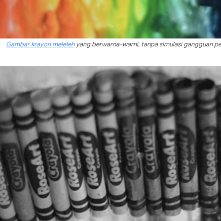
Gambar krayon meleleh
yang berwarna-warni, tanpa simulasi gangguan pe