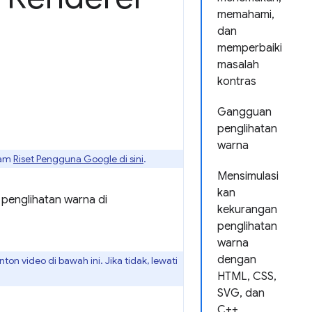
memahami,
dan
memperbaiki
masalah
kontras
Gangguan
penglihatan
warna
lam
Riset Pengguna Google di sini
.
Mensimulasi
kan
 penglihatan warna di
kekurangan
penglihatan
warna
dengan
n video di bawah ini. Jika tidak, lewati
HTML, CSS,
SVG, dan
C++