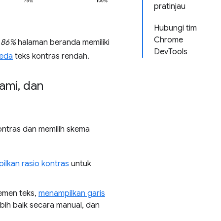
pratinjau
Hubungi tim
Chrome
i
86%
halaman beranda memiliki
DevTools
beda
teks kontras rendah.
ami
,
dan
ntras dan memilih skema
lkan rasio kontras
untuk
emen teks,
menampilkan garis
ih baik secara manual, dan