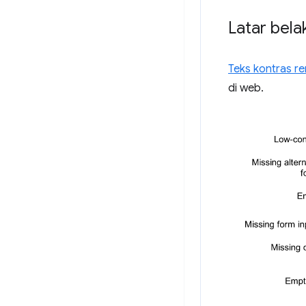
Latar bela
Teks kontras r
di web.