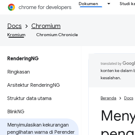
Dokumen
Studi k
Docs
Chromium
Kromium
Chromium Chronicle
Rendering
NG
konten ke dalam 
Ringkasan
kesalahan.
Arsitektur Rendering
NG
Struktur data utama
Beranda
Docs
Meny
Blink
NG
Menyimulasikan kekurangan
pengl
penglihatan warna di Perender