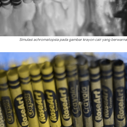
Simulasi achromatopsia pada gambar krayon cair yang berwarna