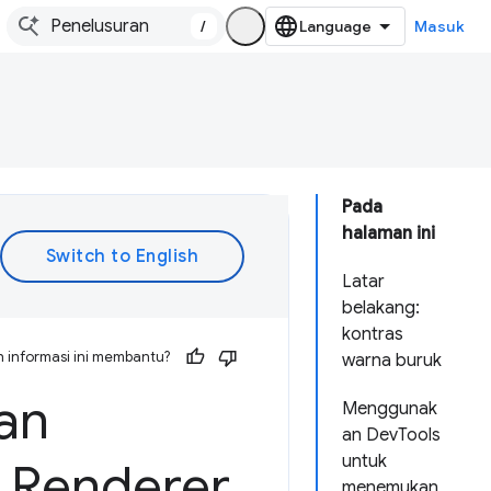
/
Masuk
Pada
halaman ini
Latar
belakang:
kontras
 informasi ini membantu?
warna buruk
an
Menggunak
an DevTools
untuk
k Renderer
menemukan,