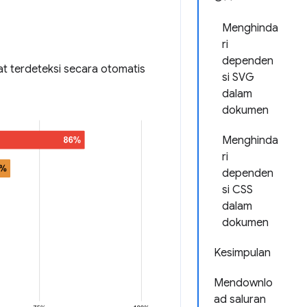
Menghinda
ri
dependen
t terdeteksi secara otomatis
si SVG
dalam
dokumen
Menghinda
ri
dependen
si CSS
dalam
dokumen
Kesimpulan
Mendownlo
ad saluran