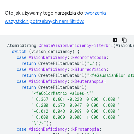
Oto jak używamy tego narzędzia do
tworzenia
wszystkich potrzebnych nam filtrów:
AtomicString
CreateVisionDeficiencyFilterUrl
(
VisionD
switch
(
vision_deficiency
)
{
case
VisionDeficiency
::
kAchromatopsia
:
return
CreateFilterDataUrl
(
"…"
);
case
VisionDeficiency
::
kBlurredVision
:
return
CreateFilterDataUrl
(
"<feGaussianBlur st
case
VisionDeficiency
::
kDeuteranopia
:
return
CreateFilterDataUrl
(
"<feColorMatrix values=
\"
"
" 0.367  0.861 -0.228  0.000  0.000 "
" 0.280  0.673  0.047  0.000  0.000 "
"-0.012  0.043  0.969  0.000  0.000 "
" 0.000  0.000  0.000  1.000  0.000 "
"
\"
/>"
);
case
VisionDeficiency
::
kProtanopia
: