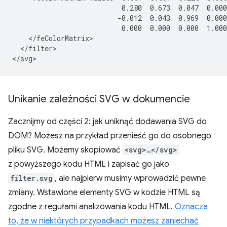
                           0.280  0.673  0.047  0.000
                          -0.012  0.043  0.969  0.000
                           0.000  0.000  0.000  1.000
    </feColorMatrix>

  </filter>

Unikanie zależności SVG w dokumencie
Zacznijmy od części 2: jak uniknąć dodawania SVG do
DOM? Możesz na przykład przenieść go do osobnego
pliku SVG. Możemy skopiować
<svg>…</svg>
z powyższego kodu HTML i zapisać go jako
filter.svg
, ale najpierw musimy wprowadzić pewne
zmiany. Wstawione elementy SVG w kodzie HTML są
zgodne z regułami analizowania kodu HTML.
Oznacza
to, że w niektórych przypadkach możesz zaniechać