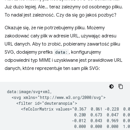
Już dużo lepiej. Ale… teraz zależymy od osobnego pliku.
To nadal jest zależność. Czy da się go jakoś pozbyć?
Okazuje się, że nie potrzebujemy pliku. Możemy
zakodować cały plik w adresie URL, używając adresu
URL danych. Aby to zrobić, pobieramy zawartość pliku
SVG, dodajemy prefiks
data:
, konfigurujemy
odpowiedni typ MIME i uzyskiwane jest prawidłowe URL
danych, które reprezentuje ten sam plik SVG:
data:image/svg+xml,

  <svg xmlns="http://www.w3.org/2000/svg">

    <filter id="deuteranopia">

      <feColorMatrix values="0.367  0.861 -0.228  0.0
                             0.280  0.673  0.047  0.0
                            -0.012  0.043  0.969  0.0
                             0.000  0.000  0.000  1.0