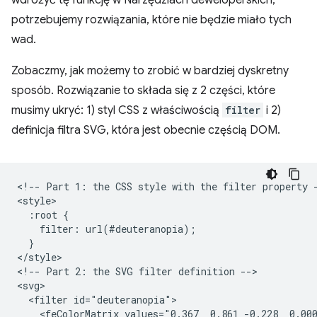
wdrożyć tę funkcję w Narzędziach deweloperskich,
potrzebujemy rozwiązania, które nie będzie miało tych
wad.
Zobaczmy, jak możemy to zrobić w bardziej dyskretny
sposób. Rozwiązanie to składa się z 2 części, które
musimy ukryć: 1) styl CSS z właściwością
filter
i 2)
definicja filtra SVG, która jest obecnie częścią DOM.
<!-- Part 1: the CSS style with the filter property -
<style>

  :root {

    filter: url(#deuteranopia);

  }

</style>

<!-- Part 2: the SVG filter definition -->

<svg>

  <filter id="deuteranopia">

    <feColorMatrix values="0.367  0.861 -0.228  0.000