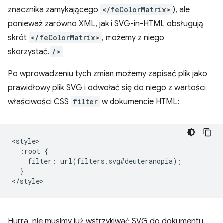
znacznika zamykającego
</feColorMatrix>
), ale
ponieważ zarówno XML, jak i SVG-in-HTML obsługują
skrót
</feColorMatrix>
, możemy z niego
skorzystać.
/>
Po wprowadzeniu tych zmian możemy zapisać plik jako
prawidłowy plik SVG i odwołać się do niego z wartości
właściwości CSS
filter
w dokumencie HTML:
<style>

  :root {

    filter: url(filters.svg#deuteranopia);

  }

Hurra, nie musimy już wstrzykiwać SVG do dokumentu.