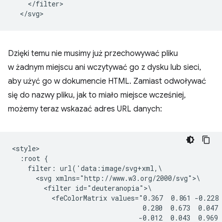
    </filter>

Dzięki temu nie musimy już przechowywać pliku
w żadnym miejscu ani wczytywać go z dysku lub sieci,
aby użyć go w dokumencie HTML. Zamiast odwoływać
się do nazwy pliku, jak to miało miejsce wcześniej,
możemy teraz wskazać adres URL danych:
<style>

  :root {

    filter: url('data:image/svg+xml,\

      <svg xmlns="http://www.w3.org/2000/svg">\

        <filter id="deuteranopia">\

          <feColorMatrix values="0.367  0.861 -0.228 
                                 0.280  0.673  0.047 
                                -0.012  0.043  0.969 