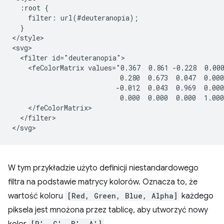
  :root {

    filter: url(#deuteranopia);

  }

</style>

<svg>

  <filter id="deuteranopia">

    <feColorMatrix values="0.367  0.861 -0.228  0.000
                           0.280  0.673  0.047  0.000
                          -0.012  0.043  0.969  0.000
                           0.000  0.000  0.000  1.000
    </feColorMatrix>

  </filter>

W tym przykładzie użyto definicji niestandardowego
filtra na podstawie matrycy kolorów. Oznacza to, że
wartość koloru
[Red, Green, Blue, Alpha]
każdego
piksela jest mnożona przez tablicę, aby utworzyć nowy
[R′, G′, B′, A′]