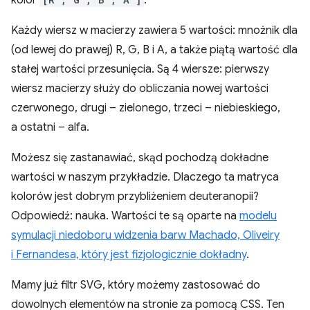
kolor
.
Każdy wiersz w macierzy zawiera 5 wartości: mnożnik dla
(od lewej do prawej) R, G, B i A, a także piątą wartość dla
stałej wartości przesunięcia. Są 4 wiersze: pierwszy
wiersz macierzy służy do obliczania nowej wartości
czerwonego, drugi – zielonego, trzeci – niebieskiego,
a ostatni – alfa.
Możesz się zastanawiać, skąd pochodzą dokładne
wartości w naszym przykładzie. Dlaczego ta matryca
kolorów jest dobrym przybliżeniem deuteranopii?
Odpowiedź: nauka. Wartości te są oparte na
modelu
symulacji niedoboru widzenia barw Machado, Oliveiry
i Fernandesa, który jest fizjologicznie dokładny
.
Mamy już filtr SVG, który możemy zastosować do
dowolnych elementów na stronie za pomocą CSS. Ten