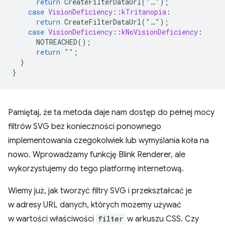
return
CreateFilterDataUrl
(
"…"
);
case
VisionDeficiency
::
kTritanopia
:
return
CreateFilterDataUrl
(
"…"
);
case
VisionDeficiency
::
kNoVisionDeficiency
:
NOTREACHED
();
return
""
;
}
}
Pamiętaj, że ta metoda daje nam dostęp do pełnej mocy
filtrów SVG bez konieczności ponownego
implementowania czegokolwiek lub wymyślania koła na
nowo. Wprowadzamy funkcję Blink Renderer, ale
wykorzystujemy do tego platformę internetową.
Wiemy już, jak tworzyć filtry SVG i przekształcać je
w adresy URL danych, których możemy używać
w wartości właściwości
filter
w arkuszu CSS. Czy