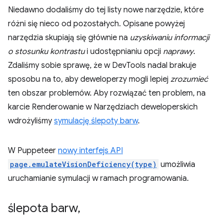
Niedawno dodaliśmy do tej listy nowe narzędzie, które
różni się nieco od pozostałych. Opisane powyżej
narzędzia skupiają się głównie na
uzyskiwaniu informacji
o stosunku kontrastu
i udostępnianiu opcji
naprawy
.
Zdaliśmy sobie sprawę, że w DevTools nadal brakuje
sposobu na to, aby deweloperzy mogli lepiej
zrozumieć
ten obszar problemów. Aby rozwiązać ten problem, na
karcie Renderowanie w Narzędziach deweloperskich
wdrożyliśmy
symulację ślepoty barw
.
W Puppeteer
nowy interfejs API
page.emulateVisionDeficiency(type)
umożliwia
uruchamianie symulacji w ramach programowania.
ślepota barw
,