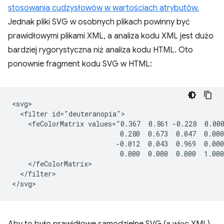
stosowania cudzysłowów w wartościach atrybutów.
Jednak pliki SVG w osobnych plikach powinny być
prawidłowymi plikami XML, a analiza kodu XML jest dużo
bardziej rygorystyczna niż analiza kodu HTML. Oto
ponownie fragment kodu SVG w HTML:
<svg>

  <filter id="deuteranopia">

    <feColorMatrix values="0.367  0.861 -0.228  0.000
                           0.280  0.673  0.047  0.000
                          -0.012  0.043  0.969  0.000
                           0.000  0.000  0.000  1.000
    </feColorMatrix>

  </filter>
