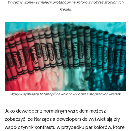
Wyraźny wpływ symulacji protanopii na kolorowy obraz stopionych
kredek.
Wpływ symulacji tritanopii na kolorowy obraz stopionych kredek.
Jako deweloper z normalnym wzrokiem możesz
zobaczyć, że Narzędzia deweloperskie wyświetlają zły
współczynnik kontrastu w przypadku par kolorów, które