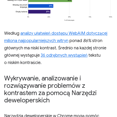
Według
analizy ułatwień dostępu WebAIM dotyczącej
miliona najpopularniejszych witryn
ponad
86%
stron
głównych ma niski kontrast. Średnio na każdej stronie
głównej występuje
36 odrębnych wystąpień
tekstu
o niskim kontraście.
Wykrywanie
,
analizowanie i
rozwiązywanie problemów z
kontrastem za pomocą Narzędzi
deweloperskich
Narzędzia deweloperskie w Chrome mogą pomóc