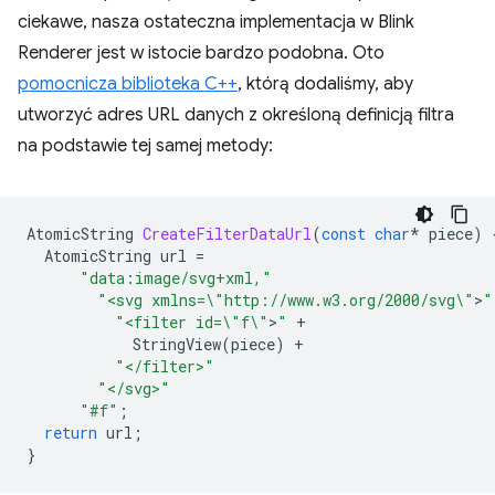
ciekawe, nasza ostateczna implementacja w Blink
Renderer jest w istocie bardzo podobna. Oto
pomocnicza biblioteka C++
, którą dodaliśmy, aby
utworzyć adres URL danych z określoną definicją filtra
na podstawie tej samej metody:
AtomicString
CreateFilterDataUrl
(
const
char
*
piece
)
AtomicString
url
=
"data:image/svg+xml,"
"<svg xmlns=
\"
http://www.w3.org/2000/svg
\"
>
"
"<filter id=
\"
f
\"
>
"
+
StringView
(
piece
)
+
"</filter>"
"</svg>"
"#f"
;
return
url
;
}