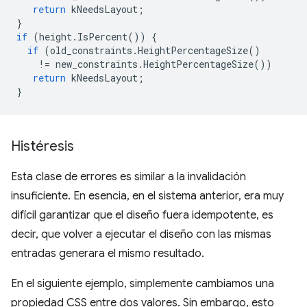
return
kNeedsLayout
;
}
if
(
height
.
IsPercent
())
{
if
(
old_constraints
.
HeightPercentageSize
()
!=
new_constraints
.
HeightPercentageSize
())
return
kNeedsLayout
;
}
Histéresis
Esta clase de errores es similar a la invalidación
insuficiente. En esencia, en el sistema anterior, era muy
difícil garantizar que el diseño fuera idempotente, es
decir, que volver a ejecutar el diseño con las mismas
entradas generara el mismo resultado.
En el siguiente ejemplo, simplemente cambiamos una
propiedad CSS entre dos valores. Sin embargo, esto