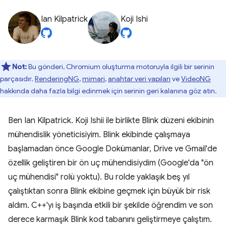
Ian Kilpatrick
Koji Ishi
Not:
Bu gönderi, Chromium oluşturma motoruyla ilgili bir serinin
parçasıdır.
RenderingNG
,
mimari
,
anahtar veri yapıları
ve
VideoNG
hakkında daha fazla bilgi edinmek için serinin geri kalanına göz atın.
Ben Ian Kilpatrick. Koji Ishii ile birlikte Blink düzeni ekibinin
mühendislik yöneticisiyim. Blink ekibinde çalışmaya
başlamadan önce Google Dokümanlar, Drive ve Gmail'de
özellik geliştiren bir ön uç mühendisiydim (Google'da "ön
uç mühendisi" rolü yoktu). Bu rolde yaklaşık beş yıl
çalıştıktan sonra Blink ekibine geçmek için büyük bir risk
aldım. C++'yı iş başında etkili bir şekilde öğrendim ve son
derece karmaşık Blink kod tabanını geliştirmeye çalıştım.