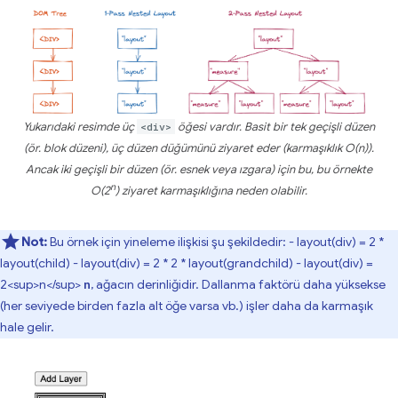
Yukarıdaki resimde üç
<div>
öğesi vardır. Basit bir tek geçişli düzen
(ör. blok düzeni), üç düzen düğümünü ziyaret eder (karmaşıklık O(n)).
Ancak iki geçişli bir düzen (ör. esnek veya ızgara) için bu, bu örnekte
n
O(2
) ziyaret karmaşıklığına neden olabilir.
Not:
Bu örnek için yineleme ilişkisi şu şekildedir: - layout(div) = 2 *
layout(child) - layout(div) = 2 * 2 * layout(grandchild) - layout(div) =
2<sup>n</sup>
, ağacın derinliğidir. Dallanma faktörü daha yüksekse
n
(her seviyede birden fazla alt öğe varsa vb.) işler daha da karmaşık
hale gelir.