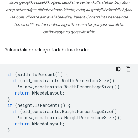
Sabit genişlik/yükseklik öğesi, kendisine verilen kullanılabilir boyutun
artıp artmadığını dikkate almaz. Yüzdeye dayalı genişlik/yükseklik öğesi
ise bunu dikkate alır.
available-size
,
Parent Constraints
nesnesinde
temsil edilir ve fark bulma algoritmasının bir parçası olarak bu
optimizasyonu gerçekleştirir.
Yukarıdaki örnek için fark bulma kodu:
if
(
width
.
IsPercent
())
{
if
(
old_constraints
.
WidthPercentageSize
()
!=
new_constraints
.
WidthPercentageSize
())
return
kNeedsLayout
;
}
if
(
height
.
IsPercent
())
{
if
(
old_constraints
.
HeightPercentageSize
()
!=
new_constraints
.
HeightPercentageSize
())
return
kNeedsLayout
;
}