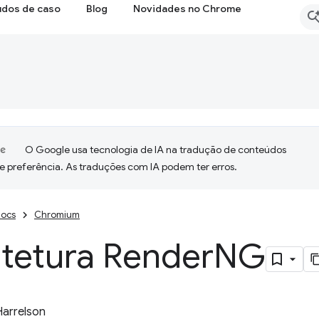
udos de caso
Blog
Novidades no Chrome
O Google usa tecnologia de IA na tradução de conteúdos
e preferência. As traduções com IA podem ter erros.
ocs
Chromium
itetura Render
NG
Harrelson