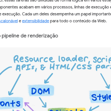
, essas tarefas são divididas de forma lógica em vários es
mponentes acabam em vários processos, linhas de execuçã
de execução. Cada um deles desempenha um papel important
calonável
e
extensibilidade
para todo o conteúdo da Web.
 pipeline de renderização