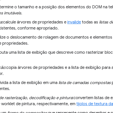
termine o tamanho e a posição dos elementos do DOM na tel
s imutáveis
.
ra
:calcule árvores de propriedades e
invalide
todas as
listas d
istentes, conforme apropriado.
alize o deslocamento de rolagem de documentos e elementos
e propriedades.
uta uma lista de exibição que descreve como rasterizar blo
ção
:copia árvores de propriedades e a lista de exibição para
r.
divida a lista de exibição em uma
lista de camadas compostas
p
ntes.
e rasterização, decodificação e pintura
:convertem listas de 
 worklet de pintura, respectivamente, em
tijolos de textura 
e um
frame do compositor
que represente como desenhar e p