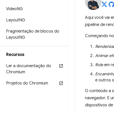
Video
NG
Aqui você vai 
Layout
NG
pipeline de rend
Fragmentação de blocos do
Começando no ní
Layout
NG
Renderiza
Recursos
Animar efe
Role
em re
Ler a documentação do
Chromium
Encaminha
e outros 
Projetos do Chromium
O conteúdo a s
navegador. E u
dispositivos de