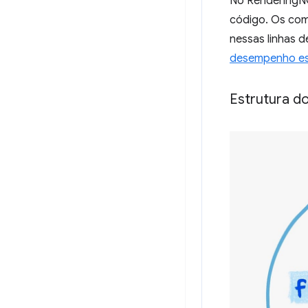
No RenderingNG
código. Os co
nessas linhas 
desempenho es
Estrutura do