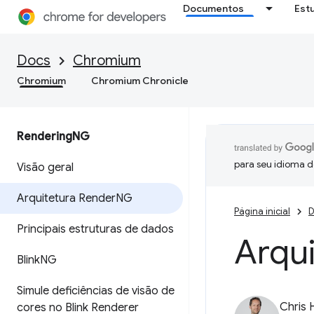
Documentos
Est
Docs
Chromium
Chromium
Chromium Chronicle
Rendering
NG
para seu idioma d
Visão geral
Arquitetura Render
NG
Página inicial
D
Principais estruturas de dados
Arqu
Blink
NG
Simule deficiências de visão de
Chris 
cores no Blink Renderer