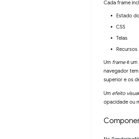
Cada frame incl
Estado d
CSS
Telas
Recursos 
Um
frame
é um 
navegador tem u
superior e os d
Um
efeito visual
opacidade ou 
Component