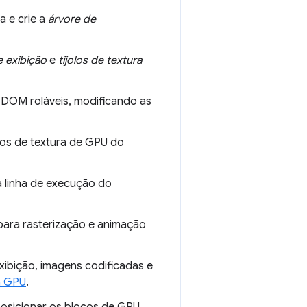
a e crie a
árvore de
e exibição
e
tijolos de textura
 DOM roláveis, modificando as
cos de textura de GPU do
 a linha de execução do
ara rasterização e animação
exibição, imagens codificadas e
da GPU
.
osicionar os blocos de GPU