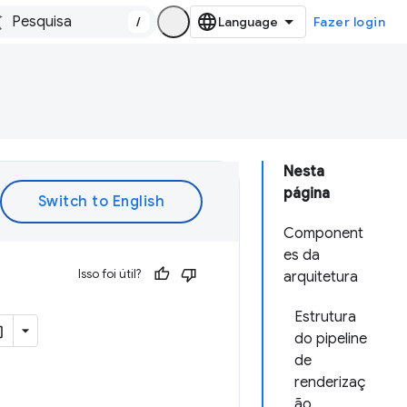
/
Fazer login
Nesta
página
Component
es da
Isso foi útil?
arquitetura
Estrutura
do pipeline
de
renderizaç
ão