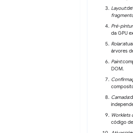
Layout
:de
fragmento
Pré-pintu
da GPU ex
Rolar
:atu
árvores d
Paint
:comp
DOM.
Confirma
composito
Camada
:
independe
Worklets d
código de
Ativar
:cri