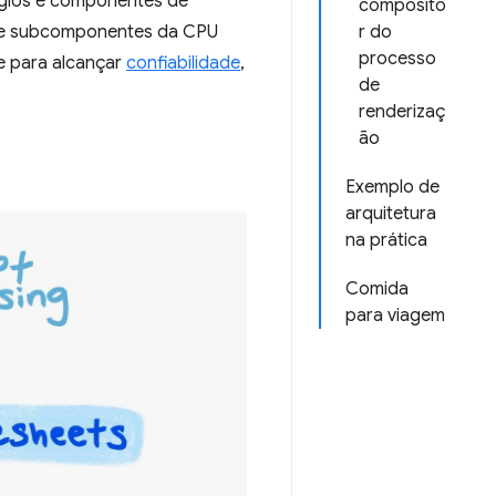
tágios e componentes de
composito
o e subcomponentes da CPU
r do
processo
e para alcançar
confiabilidade
,
de
renderizaç
ão
Exemplo de
arquitetura
na prática
Comida
para viagem