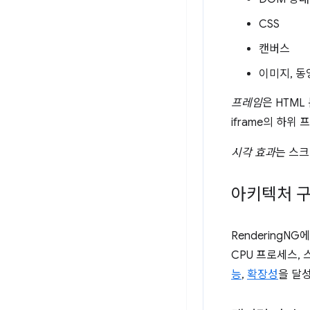
CSS
캔버스
이미지, 동
프레임
은 HTM
iframe의 하위 
시각 효과
는 스크
아키텍처 
Rendering
CPU 프로세스,
능
,
확장성
을 달