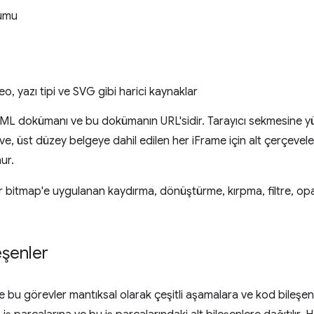
umu
eo, yazı tipi ve SVG gibi harici kaynaklar
TML dokümanı ve bu dokümanın URL'sidir. Tarayıcı sekmesine y
e, üst düzey belgeye dahil edilen her iFrame için alt çerçevel
ur.
ir bitmap'e uygulanan kaydırma, dönüştürme, kırpma, filtre, opak
eşenler
u görevler mantıksal olarak çeşitli aşamalara ve kod bileşenler