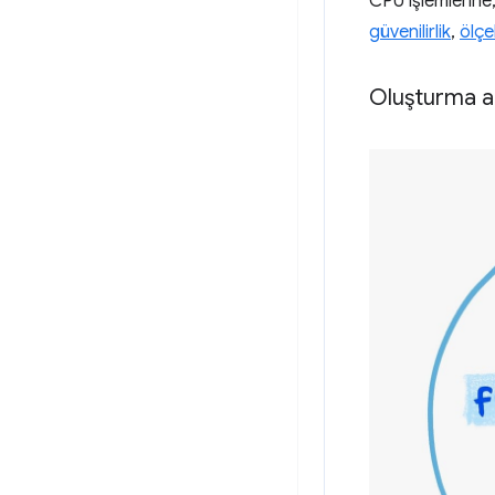
CPU işlemlerine, 
güvenilirlik
,
ölçe
Oluşturma ar