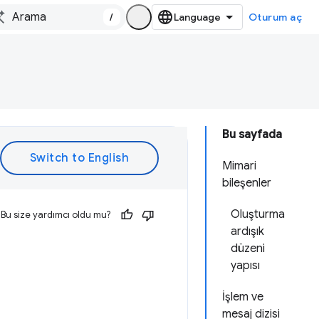
/
Oturum aç
Bu sayfada
Mimari
bileşenler
Oluşturma
Bu size yardımcı oldu mu?
ardışık
düzeni
yapısı
İşlem ve
mesaj dizisi