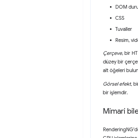
DOM dur
CSS
Tuvaller
Resim, vid
Çerçeve
, bir H
düzey bir çerçev
alt öğeleri bulun
Görsel efekt
, b
bir işlemdir.
Mimari bil
RenderingNG'de b