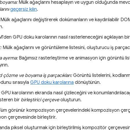
boyama:
Mülk ağaçlarını hesaplayın ve uygun olduğunda mev
arını
geçersiz kılın
.
Mülk ağaçlarını değiştirerek dokümanların ve kaydırılabilir DO
n.
den GPU doku karolarının nasıl rasterleneceğini açıklayan bir 
:
Mülk ağaçlarını ve görüntüleme listesini, oluşturucu iş parçac
a ayırma:
Bağımsız rasterleştirme ve animasyon için görüntü lis
ırın.
d çözme ve boyama iş parçacıkları:
Görüntü listelerini, kodlanm
odunu sırasıyla
GPU doku karolarına
dönüştürün.
GPU karolarının ekranda nasıl çizileceğini ve konumlandırılacağ
österen bir
birleştirici çerçeve
oluşturun.
üm görünür kompozisyon çerçevelerindeki kompozisyon çerçeve
n çerçevesinde birleştirir.
nda piksel oluşturmak için birleştirilmiş kompozitör çerçevesi