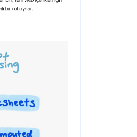
r biri, tüm web içerikleri için
i bir rol oynar.