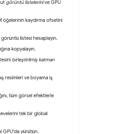
cut
görüntü listelerini
ve GPU
M öğelerinin kaydırma ofsetini
görüntü listesi hesaplayın.
ığına kopyalayın.
tesini
birleştirilmiş katman
ış resimleri ve boyama iş
ını, tüm görsel efektlerle
lerini tek bir global
ni GPU'da yürütün.