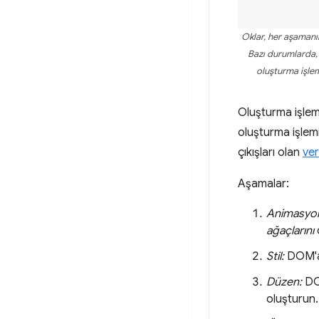
Oklar, her aşamanın 
Bazı durumlarda, 
oluşturma işlem
Oluşturma işlemi
oluşturma işlemi
çıkışları olan
ver
Aşamalar:
Animasyo
ağaçlarını
d
Stil:
DOM'a
Düzen:
DOM
oluşturun.