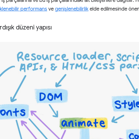
iş parçalarına ve bu iş parçalarındaki alt bileşenlere dağıtılır. He
klenebilir performans
ve
genişlenebilirlik
elde edilmesinde öneml
dışık düzeni yapısı