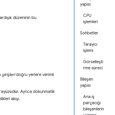
yapısı
CPU
 ardışık düzeninin bu
işlemleri
Sohbetler
Tarayıcı
işlemi
Görselleşti
rme süreci
in
girişleri
doğru yerlere verimli
Bileşen
yapısı
ı arayüzüdür. Ayrıca dokunmatik
Ana iş
kleri akışı.
parçacığı
bileşenlerin