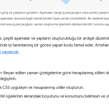
giriş ve çıkışlarını gösterir. Aşamalar, hangi iş parçacığını veya süreci çalıştırdı
aşamalar duruma bağlı olarak birden fazla yerde yürütülebilir. Bu nedenle bazı 
inin ana iş parçacığıdır; sarılar oluşturma işleminin derleyicileridir; turuncu aş
, çeşitli aşamalar ve yapıların oluşturulduğu bir ardışık düzen
nde iyi tanımlanmış bir görevi yapan kodu temsil eder. Artefaktl
i yapılarıdır
.
n:
Beyan edilen zaman çizelgelerine göre hesaplanmış stilleri d
eğiştirin.
 CSS uygulayın ve
hesaplanmış stiller
oluşturun.
 öğelerinin ekrandaki boyutunu ve konumunu belirleyin ve
d