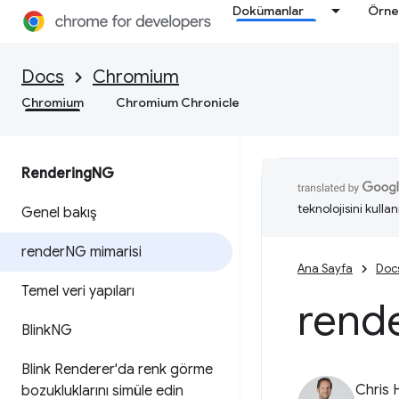
Dokümanlar
Örne
Docs
Chromium
Chromium
Chromium Chronicle
Rendering
NG
teknolojisini kullan
Genel bakış
render
NG mimarisi
Ana Sayfa
Doc
Temel veri yapıları
rend
Blink
NG
Blink Renderer'da renk görme
Chris 
bozukluklarını simüle edin