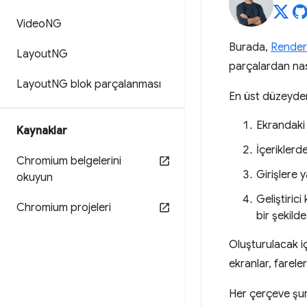
Video
NG
Burada,
Render
Layout
NG
parçalardan nası
Layout
NG blok parçalanması
En üst düzeyden
Ekrandaki 
Kaynaklar
İçeriklerd
Chromium belgelerini
Girişlere 
okuyun
Geliştiric
Chromium projeleri
bir şekilde
Oluşturulacak iç
ekranlar, farele
Her çerçeve şunl