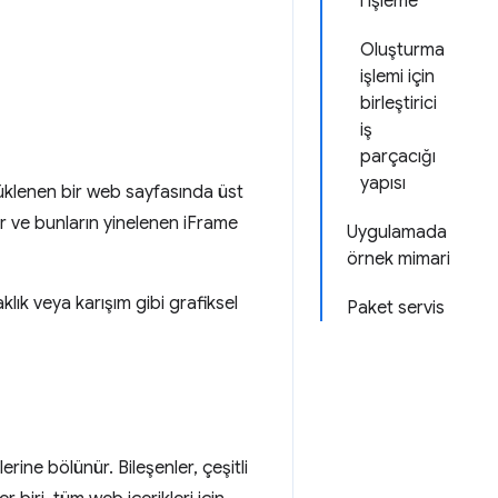
i işleme
Oluşturma
işlemi için
birleştirici
iş
parçacığı
yapısı
üklenen bir web sayfasında üst
er ve bunların yinelenen iFrame
Uygulamada
örnek mimari
lık veya karışım gibi grafiksel
Paket servis
ine bölünür. Bileşenler, çeşitli