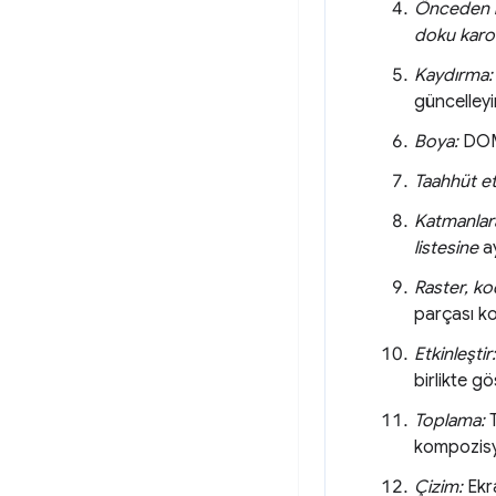
Önceden 
doku karol
Kaydırma:
güncelleyi
Boya:
DOM'
Taahhüt et
Katmanlar
listesine
ay
Raster, ko
parçası k
Etkinleştir:
birlikte g
Toplama:
T
kompozisyo
Çizim:
Ekra