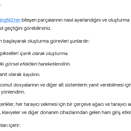
ingNG'nin
bileşen parçalarının nasıl ayarlandığını ve oluşturma
l geçtiğini görebilirsiniz.
 başlayarak oluşturma görevleri şunlardır:
pikselleri
içerik olarak oluşturma
.
eki
görsel efektleri hareketlendirin
.
yanıt olarak
kaydırın
.
i komut dosyalarının ve diğer alt sistemlerin yanıt verebilmesi iç
 yönlendirin.
erikler, her tarayıcı sekmesi için bir çerçeve ağacı ve tarayıc
r, klavyeler ve diğer donanım cihazlarından gelen ham giriş etkinli
arı içerir: