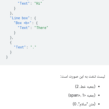
"Text"
:
"Hi"
}
},
"Line box"
:
{
"Box <b>"
:
{
"Text"
:
"There"
}
},
{
"Text"
:
"."
}
}
لیست تخت به این صورت است:
(جعبه خط، 2)
(جعبه <span>، 1)
(متن "سلام"، 0)