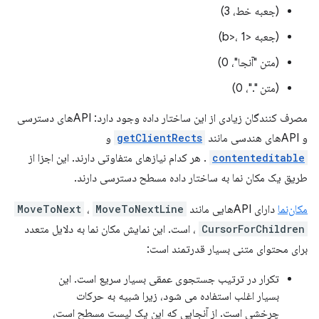
(جعبه خط، 3)
(جعبه <b>، 1)
(متن "آنجا"، 0)
(متن "."، 0)
مصرف کنندگان زیادی از این ساختار داده وجود دارد: APIهای دسترسی
و APIهای هندسی مانند
getClientRects
و
contenteditable
. هر کدام نیازهای متفاوتی دارند. این اجزا از
طریق یک مکان نما به ساختار داده مسطح دسترسی دارند.
مکان‌نما
دارای APIهایی مانند
MoveToNextLine
،
MoveToNext
CursorForChildren
،
است. این نمایش مکان نما به دلایل متعدد
برای محتوای متنی بسیار قدرتمند است:
تکرار در ترتیب جستجوی عمقی بسیار سریع است. این
بسیار اغلب استفاده می شود، زیرا شبیه به حرکات
چرخشی است. از آنجایی که این یک لیست مسطح است،