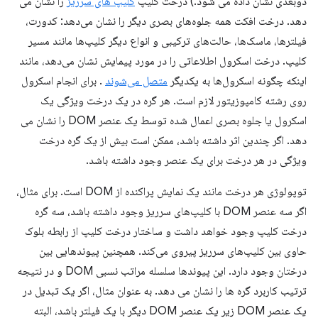
دوبعدی نشان داده می شود.) درخت کلیپ
کلیپ های سرریز
را نشان می
دهد. درخت افکت همه جلوه‌های بصری دیگر را نشان می‌دهد: کدورت،
فیلترها، ماسک‌ها، حالت‌های ترکیبی و انواع دیگر کلیپ‌ها مانند مسیر
کلیپ. درخت اسکرول اطلاعاتی را در مورد پیمایش نشان می‌دهد، مانند
اینکه چگونه اسکرول‌ها به یکدیگر
متصل می‌شوند
. برای انجام اسکرول
روی رشته کامپوزیتور لازم است. هر گره در یک درخت ویژگی یک
اسکرول یا جلوه بصری اعمال شده توسط یک عنصر DOM را نشان می
دهد. اگر چندین اثر داشته باشد، ممکن است بیش از یک گره درخت
ویژگی در هر درخت برای یک عنصر وجود داشته باشد.
توپولوژی هر درخت مانند یک نمایش پراکنده از DOM است. برای مثال،
اگر سه عنصر DOM با کلیپ‌های سرریز وجود داشته باشد، سه گره
درخت کلیپ وجود خواهد داشت و ساختار درخت کلیپ از رابطه بلوک
حاوی بین کلیپ‌های سرریز پیروی می‌کند. همچنین پیوندهایی بین
درختان وجود دارد. این پیوندها سلسله مراتب نسبی DOM و در نتیجه
ترتیب کاربرد گره ها را نشان می دهد. به عنوان مثال، اگر یک تبدیل در
یک عنصر DOM زیر یک عنصر DOM دیگر با یک فیلتر باشد، البته