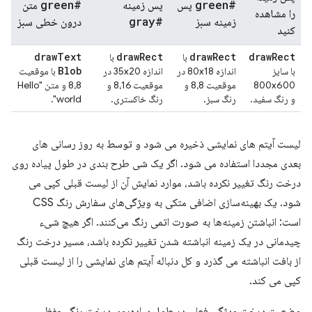
#green
#green
پس
پس زمینه
متن
را مشاهده
#gray
زمینه سبز
درون خطی سبز
کنید
draw
Text
draw
Rect
draw
Rect
draw
Rect
با
با
Blob
با سایز
اندازه 80x18 در
اندازه 35x20 در
با موقعیت
800x600
موقعیت 8،8 و
موقعیت 8،16 و
8،8 و متن "Hello
و رنگ سفید.
رنگ سبز.
رنگ خاکستری.
world".
لیست آیتم های نمایشی ذخیره می شود و توسط به روز رسانی های
بعدی مجددا استفاده می شود. اگر یک شی طرح بندی در طول پیاده روی
درخت رنگ تغییر نکرده باشد، موارد نمایش آن از لیست قبلی کپی می
شود. یک بهینه‌سازی اضافی متکی به ویژگی‌های سفارش رنگ CSS
است: انباشتن زمینه‌ها به صورت اتمی رنگ می‌کنند. اگر هیچ شیء
چیدمانی در یک زمینه انباشته شدن تغییر نکرده باشد، مسیر درخت رنگ
از بافت انباشته می گذرد و کل دنباله آیتم های نمایشی را از لیست قبلی
کپی می کند.
وضعیت درخت ویژگی فعلی در طول پیاده‌روی درخت رنگ حفظ