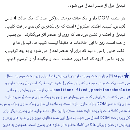
تبدیل قبل از فیلتر اعمال می شود.
هر عنصر DOM دارای یک
حالت درخت ویژگی
است که یک حالت 4 تایی
(تبدیل، کلیپ، افکت، اسکرول) است که نزدیک‌ترین گره‌های درخت کلیپ،
تبدیل و افکت را نشان می‌دهد که روی آن عنصر اثر می‌گذارند. این بسیار
راحت است، زیرا با این اطلاعات ما دقیقاً لیست کلیپ ها، تبدیل ها و
افکت هایی را می دانیم که برای آن عنصر اعمال می شود و به چه ترتیبی.
این به ما می گوید که کجا روی صفحه است و چگونه آن را ترسیم کنیم.
توجه:
(*) چهار درخت وجود دارد زیرا پیمایش فقط برای زیردرخت موجود اعمال
می شود. یک عنصر در صورتی که با آن اسکرول شود، توسط یک اسکرول وجود دارد، و
و
اغلب از عناصر پیمایشی اجدادی
position: fixed
position:absolute
فرار می کنند، در شرایطی که عنصر پیمایش در زنجیره بلوک حاوی نیست (زنجیره بلوک
حاوی یک عنصر DOM بلوک حاوی بلوک است، به علاوه آن حاوی بلوک حاوی بلوک، و غیره
تا عنصر کاملاً ثابت یا ریشه ثابت شده است). با این حال، تمام جلوه های بصری دیگر برای
کل زیردرخت DOM اعمال می شود. به دلیل این عدم تطابق، توپولوژی جنبه های برش و
پیمایش درختان ویژگی ها گاهی کاملاً متفاوت از جلوه های بصری است. همچنین به همین