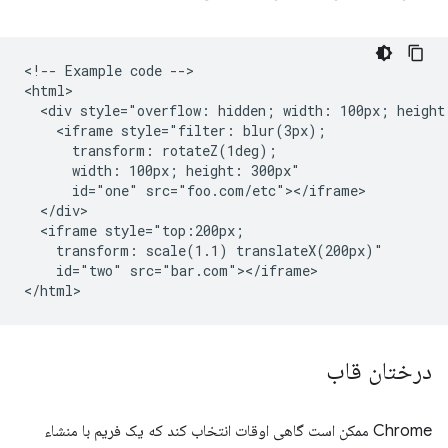
<!-- Example code -->

<html>

  <div style="overflow: hidden; width: 100px; height:
    <iframe style="filter: blur(3px);

      transform: rotateZ(1deg);

      width: 100px; height: 300px"

      id="one" src="foo.com/etc"></iframe>

  </div>

  <iframe style="top:200px;

    transform: scale(1.1) translateX(200px)"

    id="two" src="bar.com"></iframe>

درختان قاب
Chrome ممکن است گاهی اوقات انتخاب کند که یک فریم با منشاء