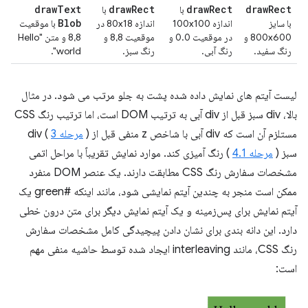
draw
Text
draw
Rect
draw
Rect
draw
Rect
با
با
Blob
با سایز
اندازه 100x100
اندازه 80x18 در
با موقعیت
800x600 و
در موقعیت 0.0 و
موقعیت 8،8 و
8،8 و متن "Hello
رنگ سفید.
رنگ آبی.
رنگ سبز.
world".
لیست آیتم های نمایش داده شده پشت به جلو مرتب می شود. در مثال
بالا، div سبز قبل از div آبی به ترتیب DOM است، اما ترتیب رنگ CSS
مستلزم آن است که div آبی با شاخص z منفی قبل از (
مرحله 3
) div
سبز (
مرحله 4.1
) رنگ آمیزی کند. موارد نمایش تقریباً با مراحل اتمی
مشخصات سفارش رنگ CSS مطابقت دارند. یک عنصر DOM منفرد
ممکن است منجر به چندین آیتم نمایشی شود، مانند اینکه #green یک
آیتم نمایش برای پس‌زمینه و یک آیتم نمایش دیگر برای متن درون خطی
دارد. این دانه بندی برای نشان دادن پیچیدگی کامل مشخصات سفارش
رنگ CSS، مانند interleaving ایجاد شده توسط حاشیه منفی مهم
است: