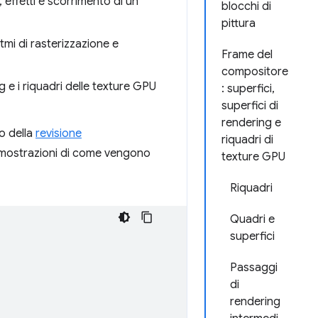
 effetti e scorrimento di un
blocchi di
pittura
itmi di rasterizzazione e
Frame del
compositore
g e i riquadri delle texture GPU
: superfici,
superfici di
rendering e
o della
revisione
riquadri di
dimostrazioni di come vengono
texture GPU
Riquadri
Quadri e
superfici
Passaggi
di
rendering