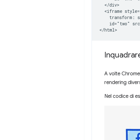
  </div>

  <iframe style=
    transform: s
    id="two" src
Inquadrare 
A volte Chrome 
rendering diver
Nel codice di e