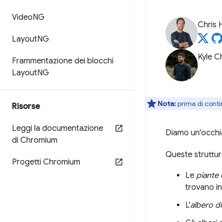
Video
NG
Chris 
Layout
NG
Kyle 
Frammentazione dei blocchi
Layout
NG
Nota:
prima di conti
Risorse
Leggi la documentazione
Diamo un'occhiat
di Chromium
Queste struttur
Progetti Chromium
Le
piante 
trovano in
L'
albero d