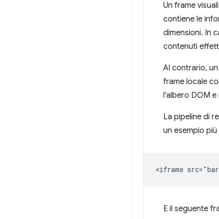
Un frame visua
contiene le inf
dimensioni. In c
contenuti effetti
Al contrario, u
frame locale con
l'albero DOM e i
La pipeline di r
un esempio più
E il seguente 