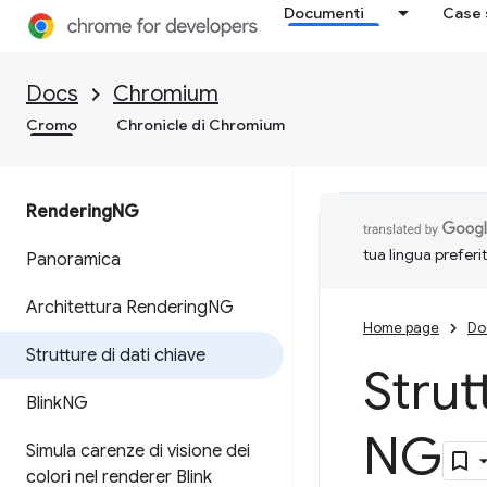
Documenti
Case 
Docs
Chromium
Cromo
Chronicle di Chromium
Rendering
NG
tua lingua preferi
Panoramica
Architettura Rendering
NG
Home page
Do
Strutture di dati chiave
Strut
Blink
NG
NG
Simula carenze di visione dei
colori nel renderer Blink