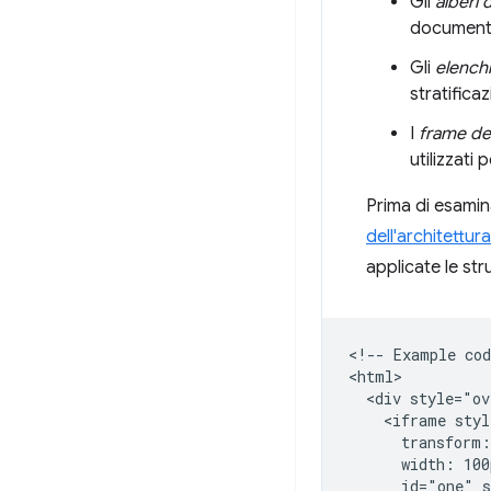
Gli
alberi 
documento 
Gli
elenchi
stratifica
I
frame de
utilizzati
Prima di esamin
dell'architettura
applicate le stru
<!-- Example cod
<html>

  <div style="ov
    <iframe styl
      transform:
      width: 100
      id="one" s