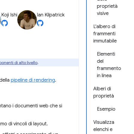
proprietà
visive
Koji Ishi
Ian Kilpatrick
L'albero di
frammenti
immutabile
Elementi
del
nenti di alto livello
.
frammento
in linea
 della
pipeline di rendering
.
Alberi di
proprietà
ntano i documenti web che si
Esempio
Visualizza
mo di vincoli di layout.
elenchi e