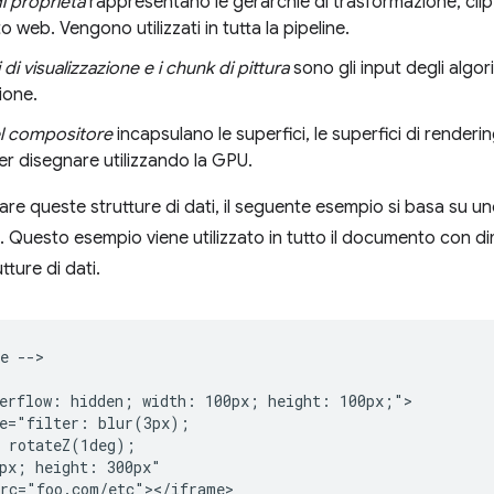
di proprietà
rappresentano le gerarchie di trasformazione, clip,
web. Vengono utilizzati in tutta la pipeline.
 di visualizzazione e i chunk di pittura
sono gli input degli algor
zione.
l compositore
incapsulano le superfici, le superfici di renderin
 per disegnare utilizzando la GPU.
are queste strutture di dati, il seguente esempio si basa su un
. Questo esempio viene utilizzato in tutto il documento con 
tture di dati.
e -->

erflow: hidden; width: 100px; height: 100px;">

e="filter: blur(3px);

 rotateZ(1deg);

px; height: 300px"

rc="foo.com/etc"></iframe>
