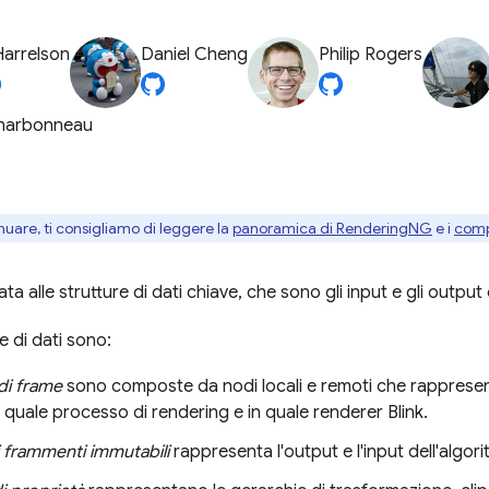
Harrelson
Daniel Cheng
Philip Rogers
Charbonneau
nuare, ti consigliamo di leggere la
panoramica di RenderingNG
e i
compo
a alle strutture di dati chiave, che sono gli input e gli output
e di dati sono:
di frame
sono composte da nodi locali e remoti che rapprese
 quale processo di rendering e in quale renderer Blink.
i frammenti immutabili
rappresenta l'output e l'input dell'algorit