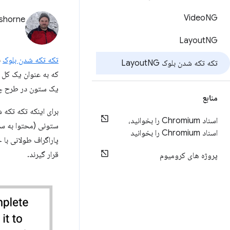
Video
NG
shorne
Layout
NG
تکه تکه شدن بلوک
تکه تکه شدن بلوک Layout
NG
که به عنوان یک کل 
یک ستون در طرح چ
منابع
برای اینکه تکه تکه 
اسناد Chromium را بخوانید،
ستونی (محتوا به س
اسناد Chromium را بخوانید
پاراگراف طولانی با
قرار گیرند.
پروژه های کرومیوم