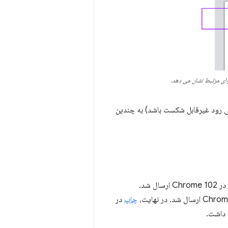
ی رود غیرقابل شکست باشد) به چندین
تکه تکه‌سازی هسته (ظروف بلوک، از جمله طرح‌بندی خط، شناورها و موقعیت‌یابی خارج از جریان) در Chrome 102 ارسال شد.
چاپ
در