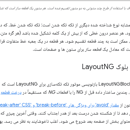
راف با استفاده از طرح چند ستونی به دو ستون تقسیم شده است. هر ستون یک قطعه ساز است که نشا
شابه نوع شناخته شده دیگری از تکه تکه شدن است: تکه تکه شدن خط، که د
. هر عنصر درون خطی که از بیش از یک کلمه تشکیل شده باشد (هر گره متن،
ممکن است به چند قطعه تقسیم شود. هر قطعه در یک جعبه خط متفاوت قرار 
ت که معادل یک
قطعه ساز
برای ستون ها و صفحات است.
 Layout
NG
دین ساختار داده قبل از NG را با
قطعات NG
که مستقیماً در
درخت قطعه
ن
نون از
مقدار 'avoid' برای ویژگی های 'break-before' و 'break-after' CSS
 دهد تا از شکسته شدن درست بعد از هدر اجتناب کنند. وقتی آخرین چیزی ک
حتوای بخش از صفحه بعد شروع می شود، اغلب ناخوشایند به نظر می رسد. ب