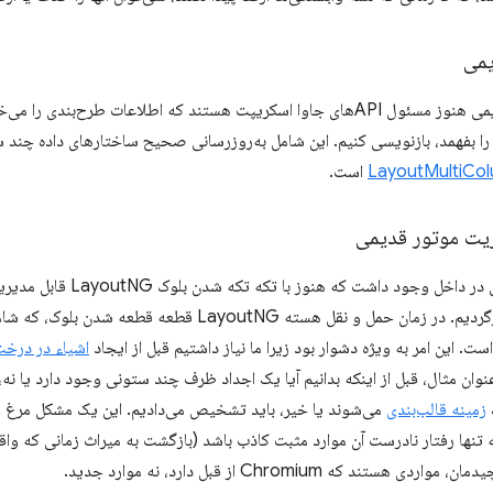
یمی
ساختارهای داده قدیمی هنوز مسئول APIهای جاوا اسکریپت هستند که اطلاعات طرح‌بندی
را بفهمد، بازنویسی کنیم. این شامل به‌روزرسانی صحیح ساختارهای داده چند 
LayoutMultiCo
است.
یت موتور قدیمی
هنگامی که محتوایی در داخل وجو
طرح‌بندی قدیمی بازگردیم. در زمان حمل و نقل هسته outNG
. این امر به ویژه دشوار بود زیرا ما نیاز داشتیم قبل از ایجاد
اشیاء در درخ
ن مثال، قبل از اینکه بدانیم آیا یک اجداد ظرف چند ستونی وجود دارد یا نه، و 
زمینه قالب‌بندی
می‌شوند یا خیر، باید تشخیص می‌دادیم. این یک مشکل مرغ و
که تنها رفتار نادرست آن موارد مثبت کاذب باشد (بازگشت به میراث زمانی که واقعا
هستند که Chromium از قبل دارد، نه موارد جدید.