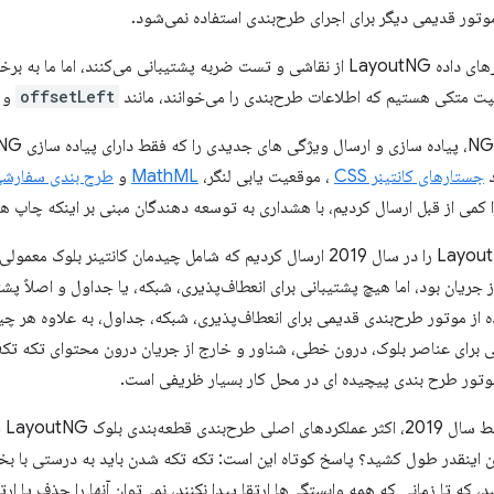
علاوه بر این، ساختارهای داده LayoutNG از نقاشی و تست ضربه پشتیبانی می‌کنند،
offsetLeft
و
د
جستارهای کانتینر CSS
، موقعیت یابی لنگر،
MathML
و
طرح بندی سفارشی (udini
را کمی از قبل ارسال کردیم، با هشداری به توسعه دهندگان مبنی بر اینکه چاپ 
ما اولین قسمت LayoutNG را در سال 2019 ارسال کردیم که شامل چیدمان کانت
 جریان بود، اما هیچ پشتیبانی برای انعطاف‌پذیری، شبکه، یا جداول و اصلاً پ
ه از موتور طرح‌بندی قدیمی برای انعطاف‌پذیری، شبکه، جداول، به علاوه هر چ
تی برای عناصر بلوک، درون خطی، شناور و خارج از جریان درون محتوای تکه تک
 موتور طرح بندی پیچیده ای در محل کار بسیار ظریفی است.
علا
ل آن اینقدر طول کشید؟ پاسخ کوتاه این است: تکه تکه شدن باید به درستی ب
که تا زمانی که همه وابستگی‌ها ارتقا پیدا نکنند، نمی‌توان آنها را حذف یا ارتق