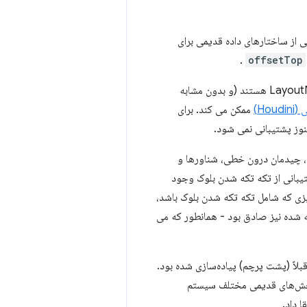
 اما ما به برخی از ساختارهای داده قدیمی برای
.
offsetTop
چیدمان همه چیز با NG، پیاده سازی و ارسال ویژگی های جدیدی را که فقط دارای پیاده سازی LayoutNG هستند (و بدون مشابه
Ho)
ممکن می کند. برای
هنوز پشتیبانی نمی شود.
ینر بلوک معمولی، چیدمان درون خطی، شناورها و
شتیبانی از تکه تکه شدن بلوک وجود
یزی که شامل تکه تکه شدن بلوک باشد،
ه شده نیز صادق بود - همانطور که می
وه بر این، تا اواسط سال 2019، اکثر عملکردهای اصلی طرح‌بندی قطعه‌بندی بلوک LayoutNG قبلاً (پشت پرچم) پیاده‌سازی شده بود.
ا بخش‌های قدیمی مختلف سیستم
ا داد.