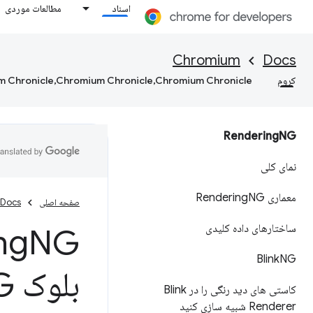
اسناد
مطالعات موردی
Chromium
Docs
کروم
 Chronicle,Chromium Chronicle,Chromium Chronicle
Rendering
NG
نمای کلی
معماری Rendering
NG
صفحه اصلی
Docs
ساختارهای داده کلیدی
ng
Blink
NG
بلوک Layout
G
کاستی های دید رنگی را در Blink
Renderer شبیه سازی کنید