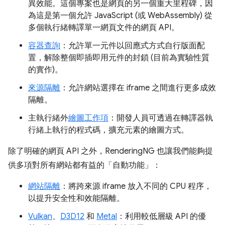
異效能。這個專案也是網頁的另一個重大里程碑，因
為這是第一個允許 JavaScript (或 WebAssembly) 從
多個執行緒轉譯單一網頁文件的網頁 API。
容器查詢
：允許單一元件以回應式方式自行版面配
置，解除整個即插即用元件的封鎖 (目前為實驗性質
的實作)。
來源隔離
：允許網站選擇在 iframe 之間進行更多成效
隔離。
主執行緒外
繪圖工作項
：開發人員可透過在轉譯器執
行緒上執行的程式碼，擴充元素的繪圖方式。
除了明確的網頁 API 之外，RenderingNG 也讓我們能夠提
供多項對所有網站都有益的「自動功能」：
網站隔離
：將跨來源 iframe 放入不同的 CPU 程序，
以提升安全性和效能隔離。
Vulkan
、
D3D12
和
Metal
：利用較低層級 API 的優