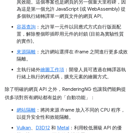
異效能。這個專案也是網頁的另一個重大里程碑，因
為這是第一個允許 JavaScript (或 WebAssembly) 從
多個執行緒轉譯單一網頁文件的網頁 API。
容器查詢
：允許單一元件以回應式方式自行版面配
置，解除整個即插即用元件的封鎖 (目前為實驗性質
的實作)。
來源隔離
：允許網站選擇在 iframe 之間進行更多成效
隔離。
主執行緒外
繪圖工作項
：開發人員可透過在轉譯器執
行緒上執行的程式碼，擴充元素的繪圖方式。
除了明確的網頁 API 之外，RenderingNG 也讓我們能夠提
供多項對所有網站都有益的「自動功能」：
網站隔離
：將跨來源 iframe 放入不同的 CPU 程序，
以提升安全性和效能隔離。
Vulkan
、
D3D12
和
Metal
：利用較低層級 API 的優