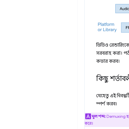
ভিডিও রেন্ডারিং
সরবরাহ করা। পঠন
কভার করব।
কিছু শর্তাব
যেহেতু এই নিবন্ধ
স্পর্শ করব।
মূল শব্দ:
Demuxing হল এ
করে।