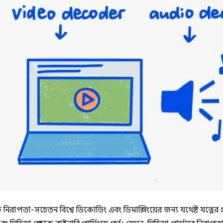
াপত্তা-সচেতন বিশ্বে ডিকোডিং এবং ডিমাক্সিংয়ের জন্য যথেষ্ট যত্নের প্