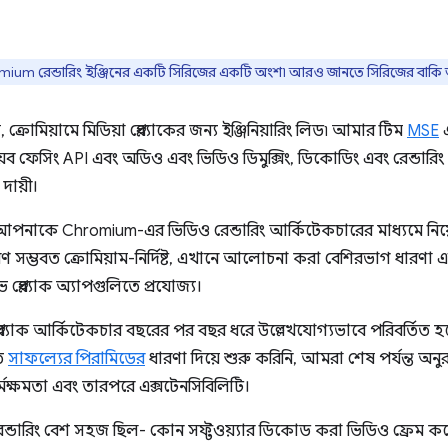
mium রেন্ডারিং ইঞ্জিনের একটি সিরিজের একটি অংশ৷ আরও জানতে সিরিজের বাকি 
ক্রোমিয়ামে মিডিয়া প্লেব্যাকের জন্য ইঞ্জিনিয়ারিং লিড৷ আমার টিম
MSE
য়েব ফেসিং API এবং অডিও এবং ভিডিও ডিমুক্সিং, ডিকোডিং এবং রেন্ডারিং এর স
দায়ী।
 আপনাকে Chromium-এর ভিডিও রেন্ডারিং আর্কিটেকচারের মাধ্যমে নিয়
রণ সম্ভবত ক্রোমিয়াম-নির্দিষ্ট, এখানে আলোচনা করা বেশিরভাগ ধারণা এবং
প্লেব্যাক অ্যাপগুলিতে প্রযোজ্য।
েব্যাক আর্কিটেকচার বছরের পর বছর ধরে উল্লেখযোগ্যভাবে পরিবর্তিত 
িত
সাফল্যের পিরামিডের
ধারণা দিয়ে শুরু করিনি, আমরা শেষ পর্যন্ত অ
র্মক্ষমতা এবং তারপরে এক্সটেনসিবিলিটি।
েন্ডারিং বেশ সহজ ছিল- কোন সফ্টওয়্যার ডিকোড করা ভিডিও ফ্রেম ক