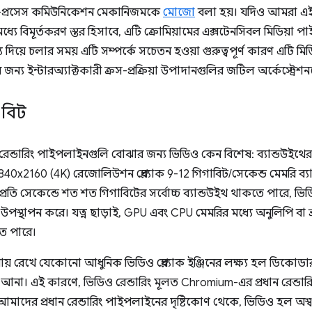
রস-প্রসেস কমিউনিকেশন মেকানিজমকে
মোজো
বলা হয়। যদিও আমরা এই 
র মধ্যে বিমূর্তকরণ স্তর হিসাবে, এটি ক্রোমিয়ামের এক্সটেনসিবল মিডিয়া পা
দিয়ে চলার সময় এটি সম্পর্কে সচেতন হওয়া গুরুত্বপূর্ণ কারণ এটি মিড
 জন্য ইন্টারঅ্যাক্টকারী ক্রস-প্রক্রিয়া উপাদানগুলির জটিল অর্কেস্ট্রেশ
বিট
ডারিং পাইপলাইনগুলি বোঝার জন্য ভিডিও কেন বিশেষ: ব্যান্ডউইথের জ্ঞ
40x2160 (4K) রেজোলিউশন প্লেব্যাক 9-12 গিগাবিট/সেকেন্ড মেমরি ব্য
প্রতি সেকেন্ডে শত শত গিগাবিটের সর্বোচ্চ ব্যান্ডউইথ থাকতে পারে, ভি
উপস্থাপন করে। যত্ন ছাড়াই, GPU এবং CPU মেমরির মধ্যে অনুলিপি বা 
ে পারে।
য় রেখে যেকোনো আধুনিক ভিডিও প্লেব্যাক ইঞ্জিনের লক্ষ্য হল ডিকোডার এব
়ে আনা। এই কারণে, ভিডিও রেন্ডারিং মূলত Chromium-এর প্রধান রেন
আমাদের প্রধান রেন্ডারিং পাইপলাইনের দৃষ্টিকোণ থেকে, ভিডিও হল অস্ব