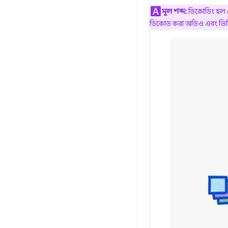
মূল শব্দ:
ডিকোডিং হল সেই
ডিকোড করা অডিও এবং ভিডিও