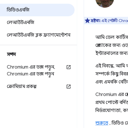
ভিডিওএনজি
দ্রষ্টব্য:
এই পোস্টটি Chro
লেআউটএনজি
লেআউটএনজি ব্লক ফ্র্যাগমেন্টেশন
আমি ডেল কার্টিস, 
প্লেব্যাকের জন্য ও
ইন্টারনালের জন্য 
সম্পদ
এই নিবন্ধে, আমি
Chromium এর ডক্স পড়ুন
,
Chromium এর ডক্স পড়ুন
সম্পর্কে কিছু বিব
এবং এমনকি নেটিভ 
ক্রোমিয়াম প্রকল্প
Chromium এর প্ল
প্রথম পোস্টে বর্ণ
নির্ভরযোগ্যতা, ক
শুরুতে
, ভিডিও র