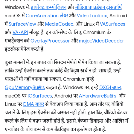
Windows में,
डायरेक्ट कम्पोज़िशन
और
मीडिया फ़ाउंडेशन ट्रांसफ़ॉर्म
,
macOS में
CoreAnimation लेयर
और
VideoToolbox
, Android
में
SurfaceView
और
MediaCodec
, और Linux में
VASurfaces
और
VA-API
मौजूद हैं. इन कॉन्सेप्ट के लिए, Chromium के
एब्स्ट्रैक्शन को
OverlayProcessor
और
mojo::VideoDecoder
इंटरफ़ेस मैनेज करते हैं.
कुछ मामलों में, इन बफ़र को सिस्टम मेमोरी में मैप किया जा सकता है,
ताकि उन्हें ऐक्सेस करने तक कोई बैंडविड्थ खर्च न हो. साथ ही, उन्हें
पारदर्शी भी नहीं बनाया जा सकता. Chromium इन्हें
GpuMemoryBuffers
कहता है. Windows पर, इन्हें
DXGI बफ़र
,
macOS पर
IOSurfaces
, Android पर
AHardwareBuffers
, और
Linux पर
DMA बफ़र
से बैकअप किया जाता है. आम तौर पर, वीडियो
चलाने के लिए इस ऐक्सेस की ज़रूरत नहीं होती. हालांकि, वीडियो कैप्चर
करने के लिए ये बफ़र ज़रूरी होते हैं. इससे, कैप्चर डिवाइस और आखिर में
एन्कोडर के बीच कम से कम बैंडविड्थ का इस्तेमाल होता है.