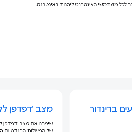
ותר לכל משתמשי האינטרנט ליהנות באינטרנט.
ים ברינדור
מצב 'דפדפן ללא GUI' ב-me
של הפעולות ההנדסיות הא