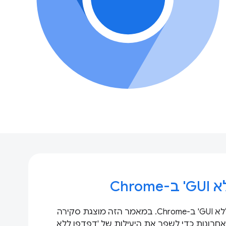
Chro
שיפרנו את מצב 'דפדפן ללא GUI' ב-Chrome. במאמר הזה מוצגת סקירה
חרונות כדי לשפר את היעילות של 'דפדפן ללא