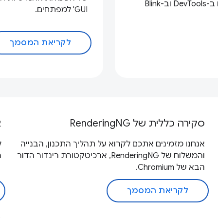
למה ואיך הטמענו סימולציה של ליקוי בראיית צבעים ב-DevTools וב-Blink
GUI' למפתחים.
לקריאת המסמך
סקירה כללית של RenderingNG
א
אנחנו מזמינים אתכם לקרוא על תהליך התכנון, הבנייה
והמשלוח של RenderingNG, ארכיטקטורת רינדור הדור
ה
הבא של Chromium.
לקריאת המסמך