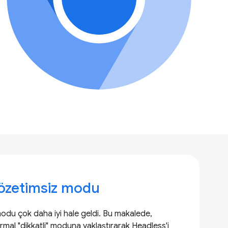
özetimsiz modu
du çok daha iyi hale geldi. Bu makalede,
mal "dikkatli" moduna yaklaştırarak Headless'i