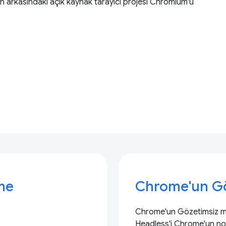
 arkasındaki açık kaynak tarayıcı projesi Chromium'u
me
Chrome'un G
Chrome'un Gözetimsiz mo
Headless'i Chrome'un nor