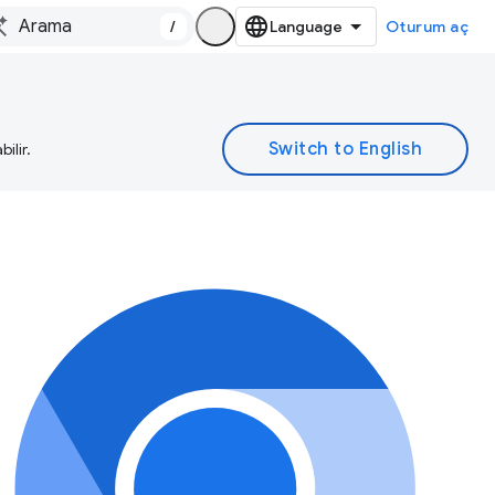
/
Oturum aç
ilir.