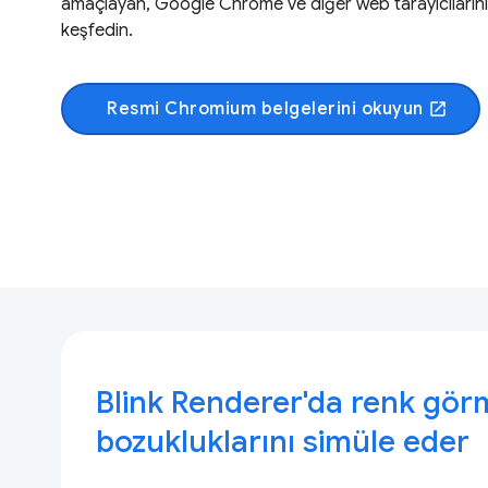
amaçlayan, Google Chrome ve diğer web tarayıcılarının
keşfedin.
Resmi Chromium belgelerini okuyun
open_in_new
Blink Renderer'da renk gör
bozukluklarını simüle eder