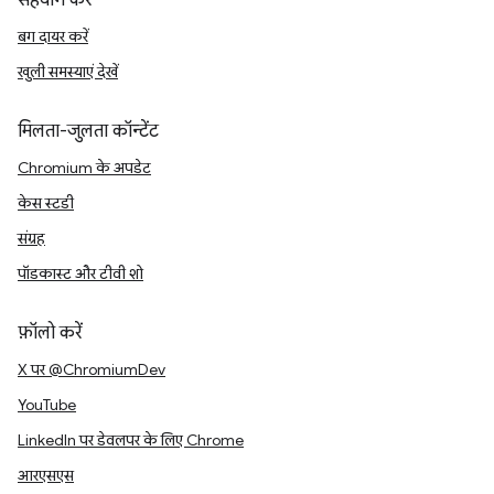
सहयोग करें
बग दायर करें
खुली समस्याएं देखें
मिलता-जुलता कॉन्टेंट
Chromium के अपडेट
केस स्टडी
संग्रह
पॉडकास्ट और टीवी शो
फ़ॉलो करें
X पर @ChromiumDev
YouTube
LinkedIn पर डेवलपर के लिए Chrome
आरएसएस