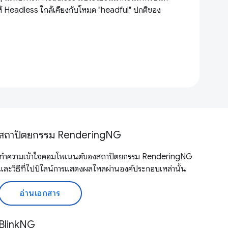
้ Headless ใกล้เคียงกับโหมด "headful" ปกติของ
สถาปัตยกรรม RenderingNG
ทำความเข้าใจคอมโพเนนต์ของสถาปัตยกรรม RenderingNG
และวิธีที่ไปป์ไลน์การแสดงผลไหลผ่านองค์ประกอบเหล่านั้น
อ่านเอกสาร
BlinkNG