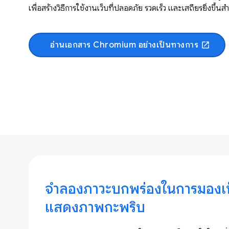
เพื่อสร้างวิธีการใช้งานเว็บที่ปลอดภัย รวดเร็ว และเสถียรยิ่งขึ้นส
อ่านเอกสาร Chromium อย่างเป็นทางการ
open_in_new
จำลองภาวะบกพร่องในการมองเห็น
แสดงภาพกะพริบ