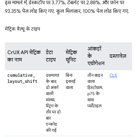
इस मामले में, डेस्कटॉप पर 3.77%, टैबलेट पर 2.88%, और फ़ोन पर
93.35% पेज लोड किए गए. कुल मिलाकर, 100% पेज लोड किए गए.
मेट्रिक वैल्यू के टाइप
आंकड़ों
CrUX API मेट्रिक
डेटा
मेट्रिक
के
दस्तावेज़
का नाम
टाइप
यूनिट
एग्रीगेशन
cumulative
_
दशमलव
बिना
तीन बाइन
CLS
layout
_
shift
के बाद
इकाई
वाला
दो अंकों
वाला
हिस्टोग्राम,
वाली
p75 के
संख्या,
साथ
स्ट्रिंग के
पर्सेंटाइल
तौर पर दो
बार
एन्कोड
की गई