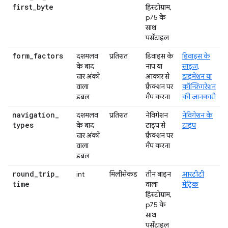
first
_
byte
हिस्टोग्राम,
p75 के
साथ
पर्सेंटाइल
form
_
factors
दशमलव
प्रतिशत
डिवाइस के
डिवाइस के
के बाद
नाप या
साइज़,
चार अंकों
आकार से
डाइमेंशन या
वाला
फ़्रैक्शन पर
कॉन्फ़िगरेशन
डबल
मैप करना
की जानकारी
navigation
_
दशमलव
प्रतिशत
नेविगेशन
नेविगेशन के
types
के बाद
टाइप से
टाइप
चार अंकों
फ़्रैक्शन पर
वाला
मैप करना
डबल
round
_
trip
_
int
मिलीसेकंड
तीन बाइन
आरटीटी
time
वाला
मेट्रिक
हिस्टोग्राम,
p75 के
साथ
पर्सेंटाइल