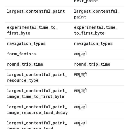
next
_
paint
largest
_
contentful
_
paint
largest
_
contentful
_
paint
experimental
_
time
_
to
_
experimental
.
time
_
first
_
byte
to
_
first
_
byte
navigation
_
types
navigation
_
types
form
_
factors
लागू नहीं
round
_
trip
_
time
round
_
trip
_
time
largest
_
contentful
_
paint
_
लागू नहीं
resource
_
type
largest
_
contentful
_
paint
_
लागू नहीं
image
_
time
_
to
_
first
_
byte
largest
_
contentful
_
paint
_
लागू नहीं
image
_
resource
_
load
_
delay
largest
_
contentful
_
paint
_
लागू नहीं
image
_
resource
_
load
_