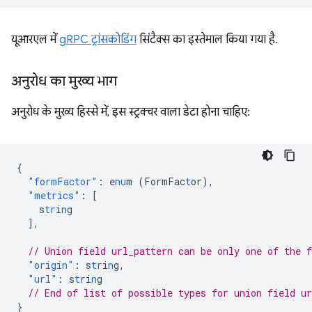
यूआरएल में
gRPC ट्रांसकोडिंग
सिंटैक्स का इस्तेमाल किया गया है.
अनुरोध का मुख्य भाग
अनुरोध के मुख्य हिस्से में, इस स्ट्रक्चर वाला डेटा होना चाहिए:
{
"formFactor"
:
e
nu
m
(FormFac
t
or)
,
"metrics"
:
[
s
tr
i
n
g
],
// Union field url_pattern can be only one of the 
"origin"
:
s
tr
i
n
g
,
"url"
:
s
tr
i
n
g
// End of list of possible types for union field ur
}