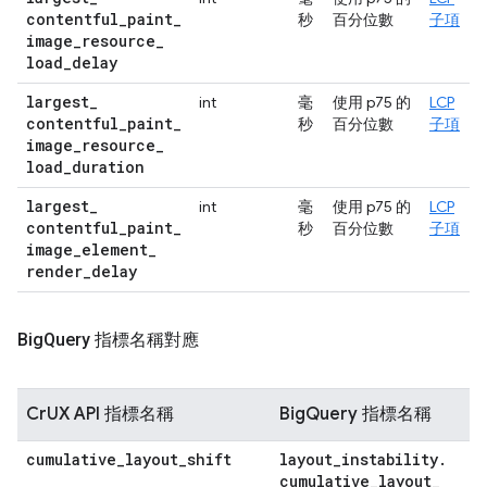
contentful
_
paint
_
秒
百分位數
子項
image
_
resource
_
load
_
delay
largest
_
int
毫
使用 p75 的
LCP
contentful
_
paint
_
秒
百分位數
子項
image
_
resource
_
load
_
duration
largest
_
int
毫
使用 p75 的
LCP
contentful
_
paint
_
秒
百分位數
子項
image
_
element
_
render
_
delay
Big
Query 指標名稱對應
CrUX API 指標名稱
BigQuery 指標名稱
cumulative
_
layout
_
shift
layout
_
instability
.
cumulative
_
layout
_