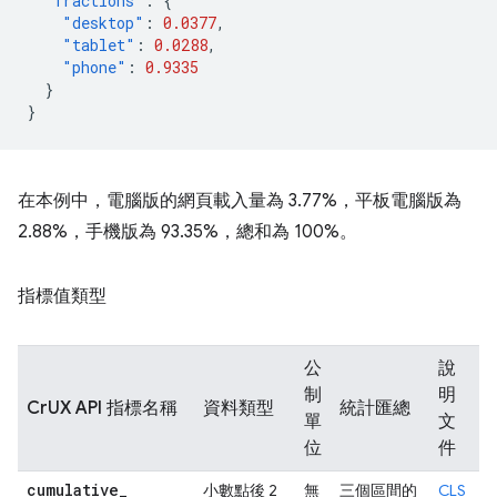
"fractions"
:
{
"desktop"
:
0.0377
,
"tablet"
:
0.0288
,
"phone"
:
0.9335
}
}
在本例中，電腦版的網頁載入量為 3.77%，平板電腦版為
2.88%，手機版為 93.35%，總和為 100%。
指標值類型
公
說
制
明
CrUX API 指標名稱
資料類型
統計匯總
單
文
位
件
cumulative
_
小數點後 2
無
三個區間的
CLS