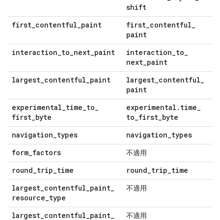
shift
first
_
contentful
_
paint
first
_
contentful
_
paint
interaction
_
to
_
next
_
paint
interaction
_
to
_
next
_
paint
largest
_
contentful
_
paint
largest
_
contentful
_
paint
experimental
_
time
_
to
_
experimental
.
time
_
first
_
byte
to
_
first
_
byte
navigation
_
types
navigation
_
types
form
_
factors
不適用
round
_
trip
_
time
round
_
trip
_
time
largest
_
contentful
_
paint
_
不適用
resource
_
type
largest
_
contentful
_
paint
_
不適用