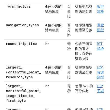
form
_
factors
4 位小數的
百
從板型規格
板型
雙精確度
分
對應到分數
規格
比
navigation
_
types
4 位小數的
百
從導覽類型
導覽
雙精確度
分
對應至分數
類型
比
round
_
trip
_
time
int
毫
包含三個區
RTT
秒
間的直方
指標
圖，百分位
數為 p75
largest
_
4 位小數的
百
從導覽類型
LCP
contentful
_
paint
_
雙精確度
分
對應至分數
資源
resource
_
type
比
類型
largest
_
int
毫
使用 p75 的
LCP
contentful
_
paint
_
秒
百分位數
子項
image
_
time
_
to
_
first
_
byte
largest
_
int
毫
使用 p75 的
LCP