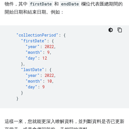
物件，其中
firstDate
和
endDate
欄位代表匯總期間的
開始日期和結束日期。例如：
"collectionPeriod"
:
{
"firstDate"
:
{
"year"
:
2022
,
"month"
:
9
,
"day"
:
12
},
"lastDate"
:
{
"year"
:
2022
,
"month"
:
10
,
"day"
:
9
}
}
這樣一來，您就能更深入瞭解資料，並判斷資料是否已更新