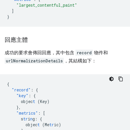
"largest_contentful_paint"
]
}
回應主體
成功的要求會傳回回應，其中包含
record
物件和
urlNormalizationDetails
，其結構如下：
{
"record"
:
{
"key"
:
{
objec
t
(Key)
},
"metrics"
:
[
s
tr
i
n
g
:
{
objec
t
(Me
tr
ic)