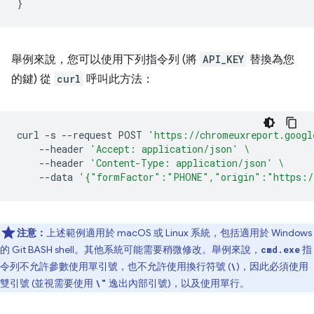
}
舉例來說，您可以使用下列指令列 (將
API_KEY
替換為您
的鍵) 從
curl
呼叫此方法：
curl
-s
--request
POST
'https://chromeuxreport.googl
--header
'Accept: application/json'
\
--header
'Content-Type: application/json'
\
--data
'{"formFactor":"PHONE","origin":"https:/
注意：
上述範例適用於 macOS 或 Linux 系統，包括適用於 Windows
的 Git BASH shell。其他系統可能需要稍微修改。舉例來說，
指
cmd.exe
令列不允許參數使用單引號，也不允許使用換行符號 (
)，因此必須使用
\
雙引號 (並視需要使用
逸出內部引號)，以及使用單行。
\"