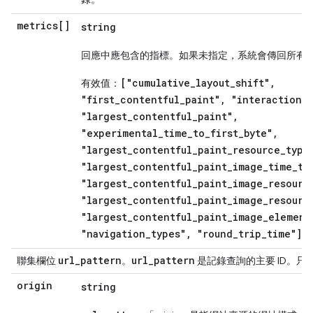
metrics[]
string
回應中應包含的指標。如果未指定，系統會傳回所有
["cumulative_layout_shift",
有效值：
"first_contentful_paint", "interaction_
"largest_contentful_paint",
"experimental_time_to_first_byte",
"largest_contentful_paint_resource_type
"largest_contentful_paint_image_time_to
"largest_contentful_paint_image_resourc
"largest_contentful_paint_image_resourc
"largest_contentful_paint_image_element
"navigation_types", "round_trip_time"]
url
_
pattern
url
_
pattern
聯集欄位
。
是記錄查詢的主要 ID。只
origin
string