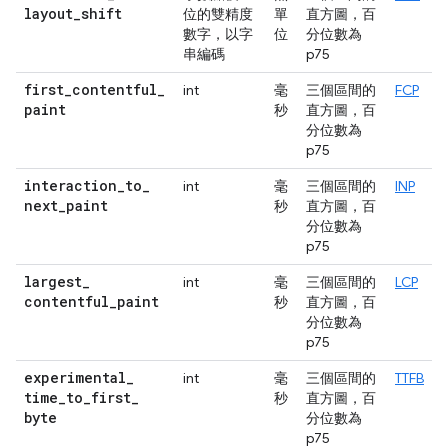
layout
_
shift
位的雙精度
單
直方圖，百
數字，以字
位
分位數為
串編碼
p75
first
_
contentful
_
int
毫
三個區間的
FCP
paint
秒
直方圖，百
分位數為
p75
interaction
_
to
_
int
毫
三個區間的
INP
next
_
paint
秒
直方圖，百
分位數為
p75
largest
_
int
毫
三個區間的
LCP
contentful
_
paint
秒
直方圖，百
分位數為
p75
experimental
_
int
毫
三個區間的
TTFB
time
_
to
_
first
_
秒
直方圖，百
byte
分位數為
p75