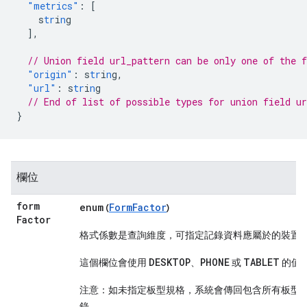
"metrics"
:
[
s
tr
i
n
g
],
// Union field url_pattern can be only one of the 
"origin"
:
s
tr
i
n
g
,
"url"
:
s
tr
i
n
g
// End of list of possible types for union field ur
}
欄位
form
enum
FormFactor
(
)
Factor
格式係數是查詢維度，可指定記錄資料應屬於的裝置
DESKTOP
PHONE
TABLET
這個欄位會使用
、
或
的值
注意：如未指定板型規格，系統會傳回包含所有板型
錄。