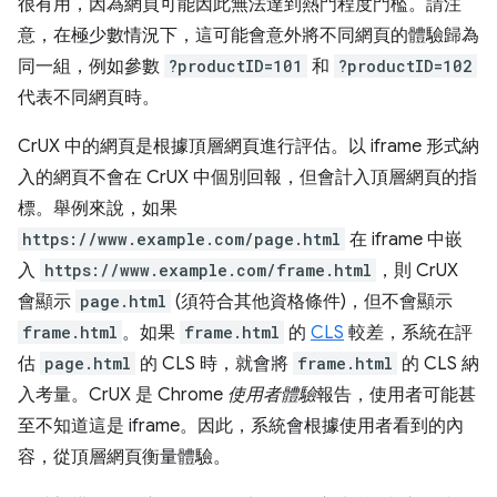
很有用，因為網頁可能因此無法達到熱門程度門檻。請注
意，在極少數情況下，這可能會意外將不同網頁的體驗歸為
同一組，例如參數
?productID=101
和
?productID=102
代表不同網頁時。
CrUX 中的網頁是根據頂層網頁進行評估。以 iframe 形式納
入的網頁不會在 CrUX 中個別回報，但會計入頂層網頁的指
標。舉例來說，如果
https://www.example.com/page.html
在 iframe 中嵌
入
https://www.example.com/frame.html
，則 CrUX
會顯示
page.html
(須符合其他資格條件)，但不會顯示
frame.html
。
如果
frame.html
的
CLS
較差，系統在評
估
page.html
的 CLS 時，就會將
frame.html
的 CLS 納
入考量。CrUX 是 Chrome
使用者體驗
報告，使用者可能甚
至不知道這是 iframe。因此，系統會根據使用者看到的內
容，從頂層網頁衡量體驗。