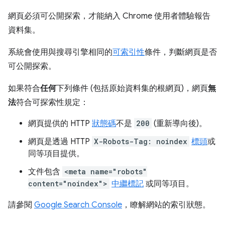
網頁必須可公開探索，才能納入 Chrome 使用者體驗報告
資料集。
系統會使用與搜尋引擎相同的
可索引性
條件，判斷網頁是否
可公開探索。
如果符合
任何
下列條件 (包括原始資料集的根網頁)，網頁
無
法
符合可探索性規定：
網頁提供的 HTTP
狀態碼
不是
200
(重新導向後)。
網頁是透過 HTTP
X-Robots-Tag: noindex
標頭
或
同等項目提供。
文件包含
<meta name="robots"
content="noindex">
中繼標記
或同等項目。
請參閱
Google Search Console
，瞭解網站的索引狀態。