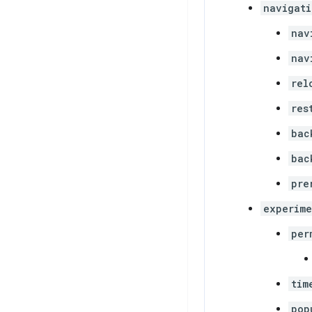
navigati
nav
nav
rel
res
bac
bac
pre
experime
per
tim
pop