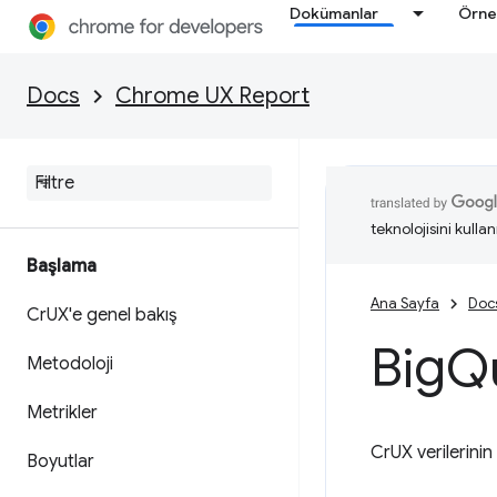
Dokümanlar
Örne
Docs
Chrome UX Report
teknolojisini kullan
Başlama
Ana Sayfa
Doc
Cr
UX'e genel bakış
Big
Q
Metodoloji
Metrikler
CrUX verilerinin
Boyutlar