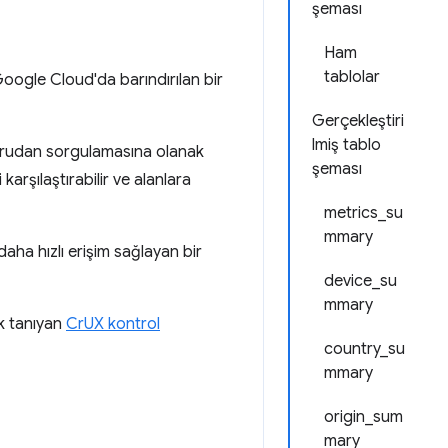
şeması
Ham
tablolar
oogle Cloud'da barındırılan bir
Gerçekleştiri
lmiş tablo
oğrudan sorgulamasına olanak
şeması
 karşılaştırabilir ve alanlara
metrics_su
mmary
 daha hızlı erişim sağlayan bir
device_su
mmary
ak tanıyan
CrUX kontrol
country_su
mmary
origin_sum
mary