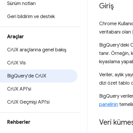
Sürüm notları
Giriş
Geri bildirim ve destek
Chrome Kullanıc
veritabanı olan
Araçlar
BigQuery'deki C
Cr
UX araçlarına genel bakış
tanır. Örneğin, k
kıyaslama yapabi
Cr
UX Vis
Veriler, aylık ya
Big
Query'de Cr
UX
dizi özet tablo 
Cr
UX API'si
BigQuery verile
Cr
UX Geçmişi API'si
panelinin
temelin
Veri küme
Rehberler