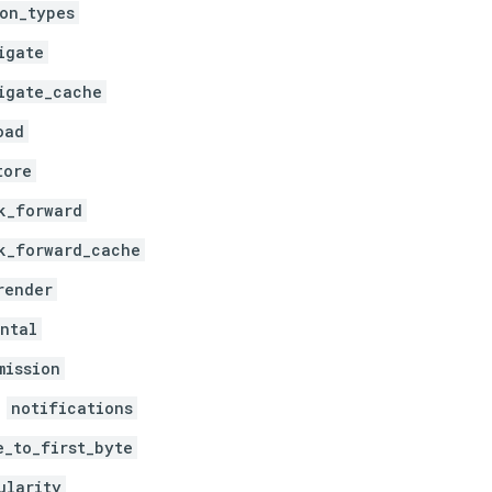
on_types
igate
igate_cache
oad
tore
k_forward
k_forward_cache
render
ntal
mission
notifications
e_to_first_byte
ularity