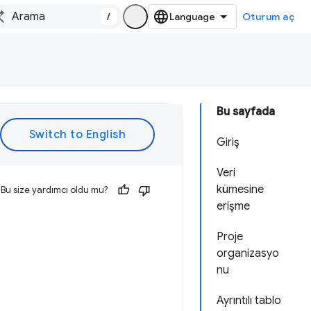
/
Oturum aç
Bu sayfada
Giriş
Veri
kümesine
Bu size yardımcı oldu mu?
erişme
Proje
organizasyo
nu
Ayrıntılı tablo