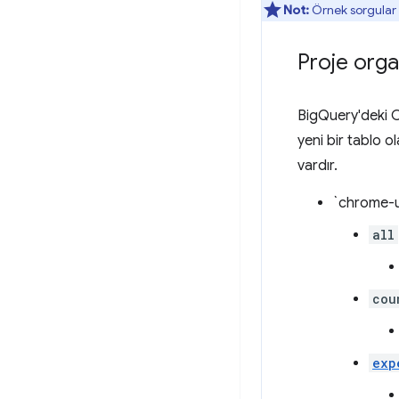
Not:
Örnek sorgular 
Proje org
BigQuery'deki Cr
yeni bir tablo ol
vardır.
`chrome-u
all
cou
exp