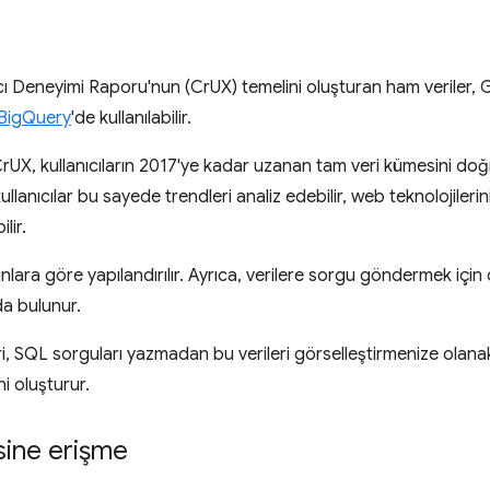
ı Deneyimi Raporu'nun (CrUX) temelini oluşturan ham veriler, G
BigQuery
'de kullanılabilir.
rUX, kullanıcıların 2017'ye kadar uzanan tam veri kümesini d
ullanıcılar bu sayede trendleri analiz edebilir, web teknolojilerini
lir.
yınlara göre yapılandırılır. Ayrıca, verilere sorgu göndermek için
da bulunur.
ri, SQL sorguları yazmadan bu verileri görselleştirmenize olan
i oluşturur.
sine erişme