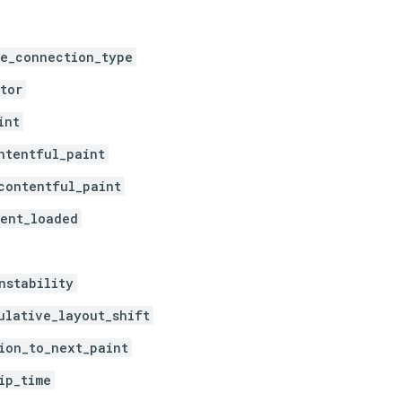
e_connection_type
tor
int
ntentful_paint
contentful_paint
ent_loaded
nstability
ulative_layout_shift
ion_to_next_paint
ip_time