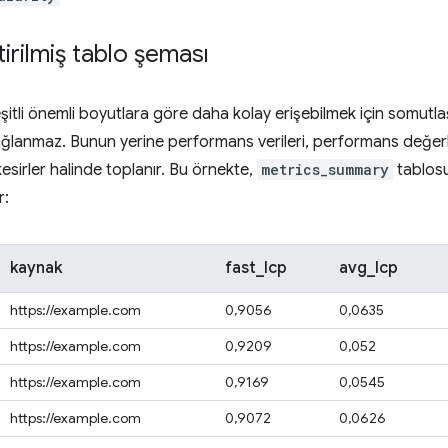
irilmiş tablo şeması
şitli önemli boyutlara göre daha kolay erişebilmek için somutlaşt
ğlanmaz. Bunun yerine performans verileri, performans değerle
esirler halinde toplanır. Bu örnekte,
metrics_summary
tablosu
r:
kaynak
fast_lcp
avg_lcp
https://example.com
0,9056
0,0635
https://example.com
0,9209
0,052
https://example.com
0,9169
0,0545
https://example.com
0,9072
0,0626