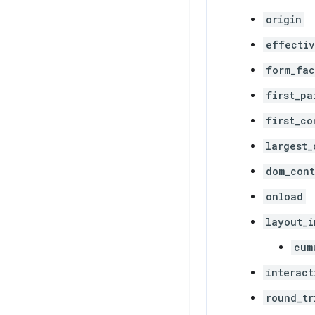
origin
effectiv
form_fac
first_pa
first_co
largest_
dom_cont
onload
layout_i
cum
interact
round_tr