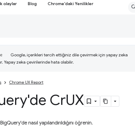
k olaylar
Blog
Chrome'daki Yenilikler
Google, içerikleri tercih ettiğiniz dile çevirmek için yapay zeka
ır. Yapay zeka çevirilerinde hata olabilir.
s
Chrome UX Report
uery'de Cr
UX
 BigQuery'de nasıl yapılandırıldığını öğrenin.