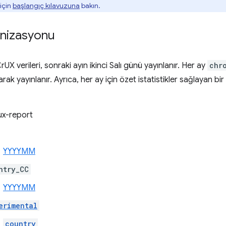
için
başlangıç kılavuzuna
bakın.
anizasyonu
UX verileri, sonraki ayın ikinci Salı günü yayınlanır. Her ay
chr
arak yayınlanır. Ayrıca, her ay için özet istatistikler sağlayan bir
x-report
YYYYMM
ntry_CC
YYYYMM
erimental
country