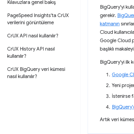
Kılavuzlara genel bakış
BigQuery'yi kul
Page
Speed Insights'ta Cr
UX
gerekir.
BigQuer
verilerini görüntüleme
katmanın
sınırla
Cloud kullanıcıl
Cr
UX API nasıl kullanılır?
Google Cloud pr
Cr
UX History API nasıl
başlıklı makaleyi
kullanılır?
BigQuery'yi ilk 
Cr
UX Big
Query veri kümesi
Google C
nasıl kullanılır?
Yeni proje
İstenirse fa
BigQuery'
Artık veri kümes