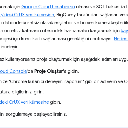
lanmak için
Google Cloud hesabınızın
olması ve SQL hakkında te
y'deki CrUX veri kümesine
, BigQuery tarafından sağlanan ve a
rı dahilinde ücretsiz olarak erişilebilir ve bu veri kümesi keşfedil
arı ücretsiz katmanın ötesindeki harcamaları karşılamak için
kay
ojesi için kredi kartı sağlanması gerektiğini unutmayın.
Neden 
 inceleyin.
kez kullanıyorsanız proje oluşturmak için aşağıdaki adımları uygu
loud Console
'da
Proje Oluştur
'a gidin.
nize "Chrome kullanıcı deneyimi raporum" gibi bir ad verin ve Olu
tura bilgilerinizi girin.
deki CrUX veri kümesine
gidin.
ini sorgulamaya başlayabilirsiniz.