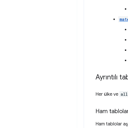
mat
Ayrıntılı t
Her ülke ve
all
Ham tablola
Ham tablolar aş