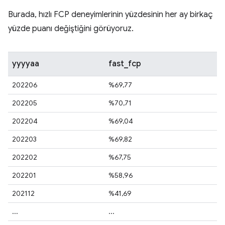
Burada, hızlı FCP deneyimlerinin yüzdesinin her ay birkaç
yüzde puanı değiştiğini görüyoruz.
yyyyaa
fast_fcp
202206
%69,77
202205
%70,71
202204
%69,04
202203
%69,82
202202
%67,75
202201
%58,96
202112
%41,69
...
...