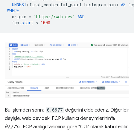
UNNEST
(
first_contentful_paint
.
histogram
.
bin
)
AS
fc
WHERE
origin
=
'https://web.dev'
AND
fcp
.
start
 < 
1000
Bu işlemden sonra
0.6977
değerini elde ederiz. Diğer bir
deyişle, web.dev'deki FCP kullanıcı deneyimlerinin%
69,77'si, FCP aralığı tanımına göre "hızlı" olarak kabul edilir.