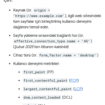
içerir:
Kaynak (ör.
origin =
'https://www.example.com'
), ilgili web sitesindeki
tüm sayfalar için birleştirilmiş kullanıcı deneyimi
dağılımını temsil eder.
Sayfa yükleme sırasındaki bağlantı hızı (ör.
effective_connection_type.name = '4G'
)
(
Şubat 2025'ten itibaren kaldırıldı
)
Cihaz türü (ör.
form_factor.name = 'desktop'
)
Kullanıcı deneyimi metrikleri
first_paint
(FP)
first_contentful_paint
(
FCP
)
largest_contentful_paint
(
LCP
)
dom_content_loaded
(DCL)