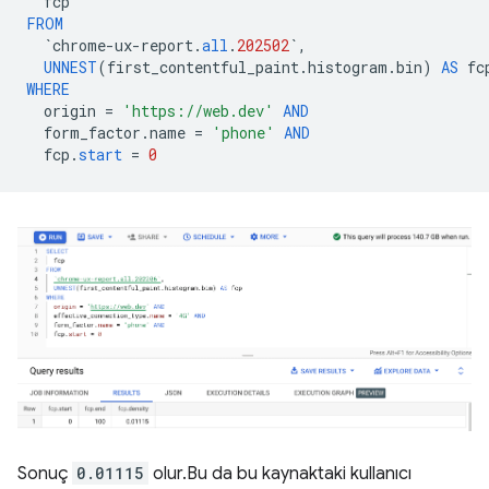
fcp
FROM
`
chrome
-
ux
-
report
.
all
.
202502
`
,
UNNEST
(
first_contentful_paint
.
histogram
.
bin
)
AS
fc
WHERE
origin
=
'https://web.dev'
AND
form_factor
.
name
=
'phone'
AND
fcp
.
start
=
0
Sonuç
0.01115
olur.Bu da bu kaynaktaki kullanıcı