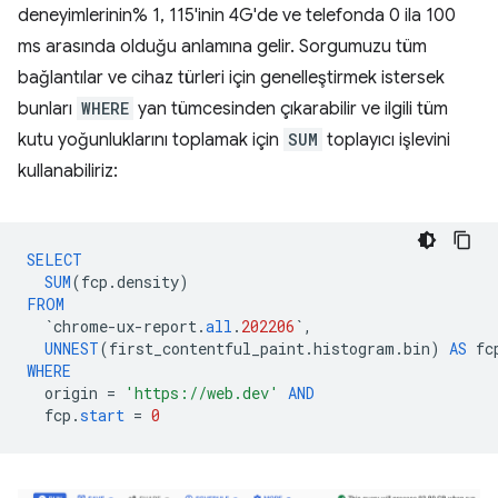
deneyimlerinin% 1, 115'inin 4G'de ve telefonda 0 ila 100
ms arasında olduğu anlamına gelir. Sorgumuzu tüm
bağlantılar ve cihaz türleri için genelleştirmek istersek
bunları
WHERE
yan tümcesinden çıkarabilir ve ilgili tüm
kutu yoğunluklarını toplamak için
SUM
toplayıcı işlevini
kullanabiliriz:
SELECT
SUM
(
fcp
.
density
)
FROM
`
chrome
-
ux
-
report
.
all
.
202206
`
,
UNNEST
(
first_contentful_paint
.
histogram
.
bin
)
AS
fc
WHERE
origin
=
'https://web.dev'
AND
fcp
.
start
=
0