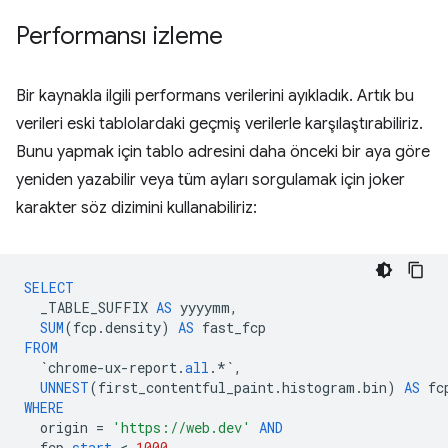
Performansı izleme
Bir kaynakla ilgili performans verilerini ayıkladık. Artık bu
verileri eski tablolardaki geçmiş verilerle karşılaştırabiliriz.
Bunu yapmak için tablo adresini daha önceki bir aya göre
yeniden yazabilir veya tüm ayları sorgulamak için joker
karakter söz dizimini kullanabiliriz:
SELECT
_TABLE_SUFFIX
AS
yyyymm
,
SUM
(
fcp
.
density
)
AS
fast_fcp
FROM
`
chrome
-
ux
-
report
.
all
.
*`
,
UNNEST
(
first_contentful_paint
.
histogram
.
bin
)
AS
fc
WHERE
origin
=
'https://web.dev'
AND
fcp
.
start
 < 
1000