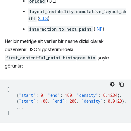
onload
(OL)
layout_instability.cumulative_layout_sh
ift
(
CLS
)
interaction_to_next_paint
(
INP
)
Her bir metriğe ait veriler bir nesne dizisi olarak
düzenlenir. JSON gösterimindeki
first_contentful_paint.histogram.bin
şöyle
görünür:
[
{
"start"
:
0
,
"end"
:
100
,
"density"
:
0.1234
},
{
"start"
:
100
,
"end"
:
200
,
"density"
:
0.0123
},
...
]