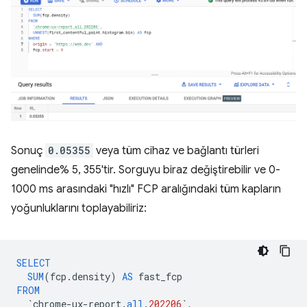
Sonuç
0.05355
veya tüm cihaz ve bağlantı türleri
genelinde% 5, 355'tir. Sorguyu biraz değiştirebilir ve 0-
1000 ms arasındaki "hızlı" FCP aralığındaki tüm kapların
yoğunluklarını toplayabiliriz:
SELECT
SUM
(
fcp
.
density
)
AS
fast_fcp
FROM
`
chrome
-
ux
-
report
.
all
.
202206
`
,