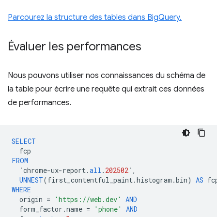
Parcourez la structure des tables dans BigQuery.
Évaluer les performances
Nous pouvons utiliser nos connaissances du schéma de
la table pour écrire une requête qui extrait ces données
de performances.
SELECT
fcp
FROM
`
chrome
-
ux
-
report
.
all
.
202502
`
,
UNNEST
(
first_contentful_paint
.
histogram
.
bin
)
AS
fc
WHERE
origin
=
'https://web.dev'
AND
form_factor
.
name
=
'phone'
AND