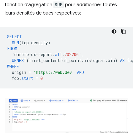
fonction d'agrégation
SUM
pour additionner toutes
leurs densités de bacs respectives:
SELECT
SUM
(
fcp
.
density
)
FROM
`
chrome
-
ux
-
report
.
all
.
202206
`
,
UNNEST
(
first_contentful_paint
.
histogram
.
bin
)
AS
fc
WHERE
origin
=
'https://web.dev'
AND
fcp
.
start
=
0