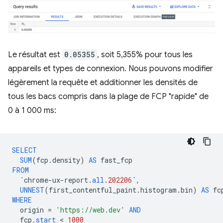
Le résultat est
0.05355
, soit 5,355% pour tous les
appareils et types de connexion. Nous pouvons modifier
légèrement la requête et additionner les densités de
tous les bacs compris dans la plage de FCP "rapide" de
0 à 1 000 ms:
SELECT
SUM
(
fcp
.
density
)
AS
fast_fcp
FROM
`
chrome
-
ux
-
report
.
all
.
202206
`
,
UNNEST
(
first_contentful_paint
.
histogram
.
bin
)
AS
fc
WHERE
origin
=
'https://web.dev'
AND
fcp
.
start
 < 
1000