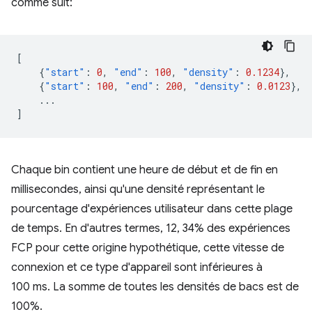
comme suit:
[
{
"start"
:
0
,
"end"
:
100
,
"density"
:
0.1234
},
{
"start"
:
100
,
"end"
:
200
,
"density"
:
0.0123
},
...
]
Chaque bin contient une heure de début et de fin en
millisecondes, ainsi qu'une densité représentant le
pourcentage d'expériences utilisateur dans cette plage
de temps. En d'autres termes, 12, 34% des expériences
FCP pour cette origine hypothétique, cette vitesse de
connexion et ce type d'appareil sont inférieures à
100 ms. La somme de toutes les densités de bacs est de
100%.