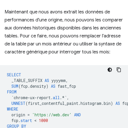
Maintenant que nous avons extrait les données de
performances d'une origine, nous pouvons les comparer
aux données historiques disponibles dans les anciennes
tables. Pour ce faire, nous pouvons remplacer l'adresse
de la table par un mois antérieur ou utiliser la syntaxe de
caractère générique pour interroger tous les mois:
SELECT
_TABLE_SUFFIX
AS
yyyymm
,
SUM
(
fcp
.
density
)
AS
fast_fcp
FROM
`
chrome
-
ux
-
report
.
all
.
*`
,
UNNEST
(
first_contentful_paint
.
histogram
.
bin
)
AS
fc
WHERE
origin
=
'https://web.dev'
AND
fcp
.
start
 < 
1000
GROUP
BY