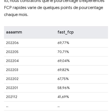
Ici, nous constatons que le pourcentage d'expériences
FCP rapides varie de quelques points de pourcentage
chaque mois.
aaaamm
fast_fcp
202206
69,77%
202205
70,71%
202204
69,04%
202203
69,82%
202202
67,75%
202201
58,96%
202112
41,69%
…
…