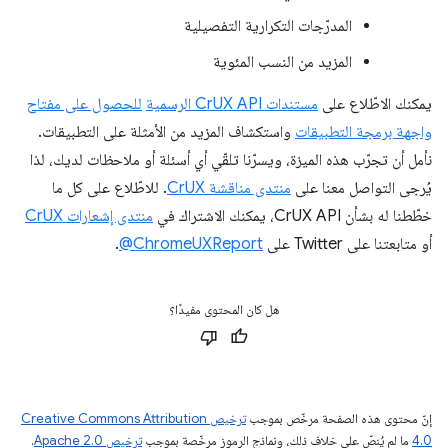
المدرّجات التكرارية التفصيلية
المزيد من النسب المئوية
يمكنك الاطّلاع على
مستندات CrUX API الرسمية
للحصول على مفتاح
واجهة برمجة التطبيقات
واستكشاف المزيد من الأمثلة على التطبيقات.
نأمل أن تجرّب هذه الميزة، ويسرّنا تلقّي أي أسئلة أو ملاحظات لديك، لذا
يُرجى التواصل معنا على
منتدى مناقشة CrUX
. للاطّلاع على كل ما
خطّطنا له بشأن CrUX API، يمكنك الاشتراك في
منتدى إشعارات CrUX
أو متابعتنا على Twitter على
‎@ChromeUXReport
.
هل كان المحتوى مفيدًا؟
إنّ محتوى هذه الصفحة مرخّص بموجب
ترخيص Creative Commons Attribution
4.0‏
ما لم يُنصّ على خلاف ذلك، ونماذج الرموز مرخّصة بموجب
ترخيص Apache 2.0‏
.