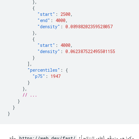
},
{
"start"
:
2500
,
"end"
:
4000
,
"density"
:
0.08988202359528057
},
{
"start"
:
4000
,
"density"
:
0.062387522495501155
}
],
"percentiles"
:
{
"p75"
:
1947
}
},
// ...
}
}
}
وكما هو متوقّع، تُظهر النتائج أنّ
https://web.dev/fast/
حقّق