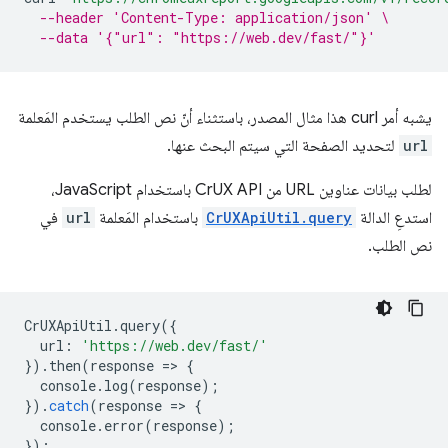
--header 'Content-Type: application/json' \
--data '{"url": "https://web.dev/fast/"}'
يشبه أمر curl هذا مثال المصدر، باستثناء أنّ نص الطلب يستخدم المَعلمة
url
لتحديد الصفحة التي سيتم البحث عنها.
لطلب بيانات عناوين URL من CrUX API باستخدام JavaScript،
استدعِ الدالة
CrUXApiUtil.query
باستخدام المَعلمة
url
في
نص الطلب.
CrUXApiUtil
.
query
({
url
:
'https://web.dev/fast/'
}).
then
(
response
=
>
{
console
.
log
(
response
);
}).
catch
(
response
=
>
{
console
.
error
(
response
);
});