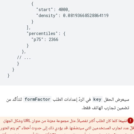
          {

            "start": 4000,

            "density": 0.08193668528864119

          }

        ],

        "percentiles": {

          "p75": 2366

        }

      },

    // ...

    }

  }

سيعرض الحقل
key
في الردّ إعدادات الطلب
formFactor
للتأكّد من
تضمين تجارب الهاتف فقط.
تنبيه:
كلما كان الطلب أكثر تفصيلاً، مثل مجموعة معيّنة من عنوان URL وشكل الجهاز،
قلّ عدد تجارب المستخدمين التي سيتضمّنها. قد يؤدي ذلك إلى حدوث أخطاء "لم يتم العثور