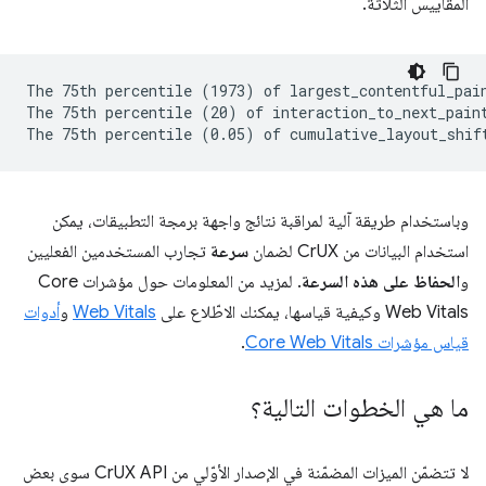
المقاييس الثلاثة.
The 75th percentile (1973) of largest_contentful_pain
The 75th percentile (20) of interaction_to_next_paint
وباستخدام طريقة آلية لمراقبة نتائج واجهة برمجة التطبيقات، يمكن
استخدام البيانات من CrUX لضمان
سرعة
تجارب المستخدمين الفعليين
و
الحفاظ على هذه السرعة
. لمزيد من المعلومات حول مؤشرات Core
Web Vitals وكيفية قياسها، يمكنك الاطّلاع على
Web Vitals
و
أدوات
قياس مؤشرات Core Web Vitals
.
ما هي الخطوات التالية؟
لا تتضمّن الميزات المضمّنة في الإصدار الأوّلي من CrUX API سوى بعض