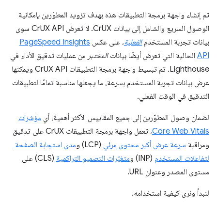
تم إنشاء واجهة برمجة التطبيقات هذه بهدف تزويد المطوّرين بإمكانية
الوصول السريع والشامل إلى بيانات CrUX. لا تعرض CrUX API سوى
بيانات تجربة المستخدم
الفعلية
، على عكس
PageSpeed Insights
API
الحالية التي تعرض أيضًا بيانات
المختبر
من عمليات تدقيق الأداء في
Lighthouse. تم تبسيط واجهة برمجة التطبيقات CrUX API ويمكنها
عرض بيانات تجربة المستخدم بسرعة، ما يجعلها مناسبة تمامًا لتطبيقات
التدقيق في الوقت الفعلي.
لضمان وصول المطوّرين إلى جميع المقاييس الأكثر أهمية، أي
مؤشرات
Core Web Vitals
، تعمل واجهة برمجة التطبيقات CrUX على تدقيق
ومراقبة
سرعة عرض أكبر محتوى مرئي
(LCP) و
مدى استجابة الصفحة
لتفاعلات المستخدم
(INP) و
متغيّرات التصميم التراكمية
(CLS) على
مستوى المصدر وعنوان URL.
لنبدأ ونرى كيفية استخدامه.