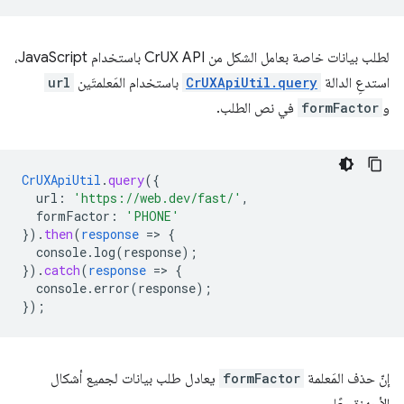
لطلب بيانات خاصة بعامل الشكل من CrUX API باستخدام JavaScript،
استدعِ الدالة
CrUXApiUtil.query
باستخدام المَعلمتَين
url
و
formFactor
في نص الطلب.
CrUXApiUtil
.
query
(
{
url
:
'https://web.dev/fast/'
,
formFactor
:
'PHONE'
}
)
.
then
(
response
=
>
{
console.log(response)
;
}
)
.
catch
(
response
=
>
{
console.error(response)
;
}
);
إنّ حذف المَعلمة
formFactor
يعادل طلب بيانات لجميع أشكال
الأجهزة معًا.