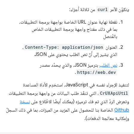
يتكوّن الأمر
curl
من ثلاثة أجزاء:
نقطة نهاية عنوان URL الخاصة بواجهة برمجة التطبيقات،
بما في ذلك مفتاح واجهة برمجة التطبيقات الخاص
بالمُتصل
العنوان
Content-Type: application/json
،
الذي يشير إلى أنّ نص الطلب يحتوي على JSON
نص الطلب
بترميز JSON، والذي يحدّد مصدر
.
https://web.dev
لتنفيذ الإجراء نفسه في JavaScript، استخدِم الأداة المساعدة
CrUXApiUtil
، التي تنفّذ طلب البيانات من واجهة برمجة التطبيقات
وتعرض الردّ الذي تم فك ترميزه (يمكنك أيضًا الاطّلاع على
نسخة
Github
الخاصة بنا للحصول على المزيد من الميزات، بما في ذلك السجلّ
وإمكانية معالجة الدفعات).