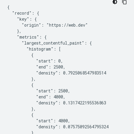
{

  "record": {

    "key": {

      "origin": "https://web.dev"

    },

    "metrics": {

      "largest_contentful_paint": {

        "histogram": [

          {

            "start": 0,

            "end": 2500,

            "density": 0.7925068547983514

          },

          {

            "start": 2500,

            "end": 4000,

            "density": 0.1317422195536863

          },

          {

            "start": 4000,

            "density": 0.07575092564795324

          }
