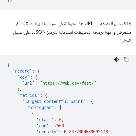
إذا كانت بيانات عنوان URL هذا متوفرة في مجموعة بيانات CrUX،
ستعرض واجهة برمجة التطبيقات استجابة بترميز JSON. على سبيل
المثال:
{
"record"
:
{
"key"
:
{
"url"
:
"https://web.dev/fast/"
},
"metrics"
:
{
"largest_contentful_paint"
:
{
"histogram"
:
[
{
"start"
:
0
,
"end"
:
2500
,
"density"
:
0.8477304539092148