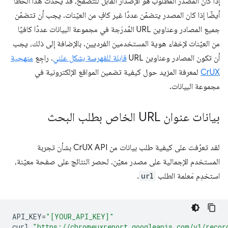
إذا كان المصدر المطلوب
هو
الإصدار القابل للتصفّح، قد يحدث هذا الخطأ
أيضًا إذا كان المصدر يتضمّن عددًا غير كافٍ من العيّنات. يجب أن تتضمّن
جميع المصادر وعناوين URL المُدرَجة في مجموعة البيانات عددًا كافيًا
من العيّنات لإخفاء هوية المستخدمين الفرديين. بالإضافة إلى ذلك، يجب
أن تكون المصادر وعناوين URL
قابلة للفهرسة بشكل علني
. راجِع
منهجية
CrUX
لمعرفة المزيد حول كيفية تضمين المواقع الإلكترونية في
مجموعة البيانات.
بيانات عنوان URL الخاص بطلب البحث
لقد تعرّفت على كيفية طلب بيانات من CrUX API بشأن تجربة
المستخدم الإجمالية على مصدر معيّن. لحصر النتائج على صفحة معيّنة،
استخدِم مَعلمة الطلب
url
.
API_KEY
=
"[YOUR_API_KEY]"
curl
"https://chromeuxreport.googleapis.com/v1/recor