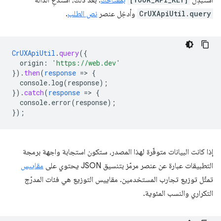
استبدِل
بمفتاحك
. بعد ذلك، استدعِ الدالة
CrUXApiUtil.query
وأدخِل عنصر
نص الطلب
.
CrUXApiUtil
.
query
(
{
origin
:
'https://web.dev'
}
)
.
then
(
response
=
>
{
console.log(response)
;
}
)
.
catch
(
response
=
>
{
console.error(response)
;
}
);
إذا كانت البيانات متوفّرة لهذا المصدر، ستكون استجابة واجهة برمجة
التطبيقات عبارة عن عنصر مرمّز بتنسيق JSON يحتوي على
مقاييس
تمثّل توزيع تجارب المستخدمين. مقاييس التوزيع هي فئات المدرّج
التكراري والنسب المئوية.