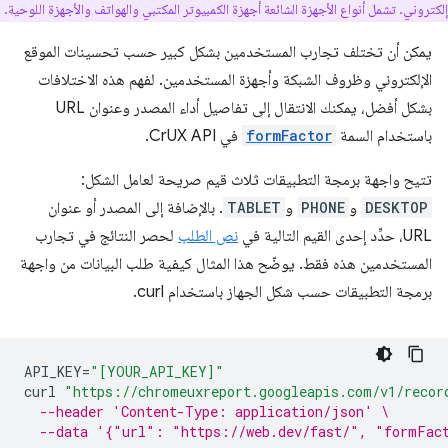
إلكتروني. تشمل أنواع الأجهزة الشائعة أجهزة الكمبيوتر المكتبي والهواتف والأجهزة اللوحية.
يمكن أن تختلف تجارب المستخدمين بشكل كبير حسب تحسينات الموقع
الإلكتروني وظروف الشبكة وأجهزة المستخدمين. لفهم هذه الاختلافات
بشكل أفضل، يمكنك الانتقال إلى تفاصيل أداء المصدر وعنوان URL
باستخدام السمة
formFactor
في CrUX API.
تتيح واجهة برمجة التطبيقات ثلاث قيم صريحة لعامل الشكل:
DESKTOP
و
PHONE
و
TABLET
. بالإضافة إلى المصدر أو عنوان
URL، حدِّد إحدى القيم التالية في
نص الطلب
لحصر النتائج في تجارب
المستخدمين هذه فقط. يوضّح هذا المثال كيفية طلب البيانات من واجهة
برمجة التطبيقات حسب شكل الجهاز باستخدام curl.
API_KEY
=
"[YOUR_API_KEY]"
curl
"https://chromeuxreport.googleapis.com/v1/recor
--header 'Content-Type: application/json' \
--data '{"url": "https://web.dev/fast/", "formFac