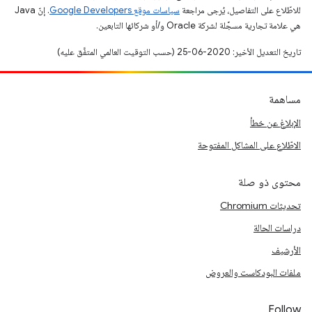
للاطّلاع على التفاصيل، يُرجى مراجعة
سياسات موقع Google Developers‏
. إنّ Java
هي علامة تجارية مسجَّلة لشركة Oracle و/أو شركائها التابعين.
تاريخ التعديل الأخير: 2020-06-25 (حسب التوقيت العالمي المتفَّق عليه)
مساهمة
الإبلاغ عن خطأ
الاطّلاع على المشاكل المفتوحة
محتوى ذو صلة
تحديثات Chromium
دراسات الحالة
الأرشيف
ملفات البودكاست والعروض
Follow