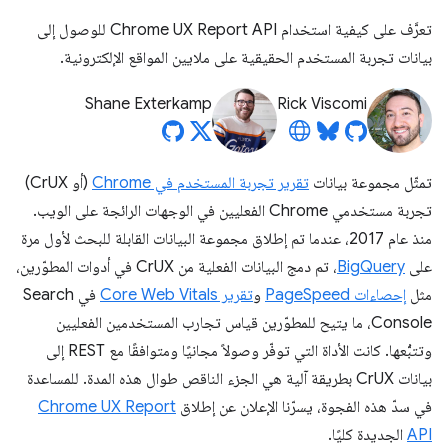
تعرَّف على كيفية استخدام Chrome UX Report API للوصول إلى
بيانات تجربة المستخدم الحقيقية على ملايين المواقع الإلكترونية.
Shane Exterkamp
Rick Viscomi
تمثّل مجموعة بيانات
تقرير تجربة المستخدم في Chrome
(أو CrUX)
تجربة مستخدمي Chrome الفعليين في الوجهات الرائجة على الويب.
منذ عام 2017، عندما تم إطلاق مجموعة البيانات القابلة للبحث لأول مرة
على
BigQuery
، تم دمج البيانات الفعلية من CrUX في أدوات المطوّرين،
مثل
إحصاءات PageSpeed
و
تقرير Core Web Vitals
في Search
Console، ما يتيح للمطوّرين قياس تجارب المستخدمين الفعليين
وتتبُّعها. كانت الأداة التي توفّر وصولاً مجانيًا ومتوافقًا مع REST إلى
بيانات CrUX بطريقة آلية هي الجزء الناقص طوال هذه المدة. للمساعدة
في سدّ هذه الفجوة، يسرّنا الإعلان عن إطلاق
Chrome UX Report
API
الجديدة كليًا.