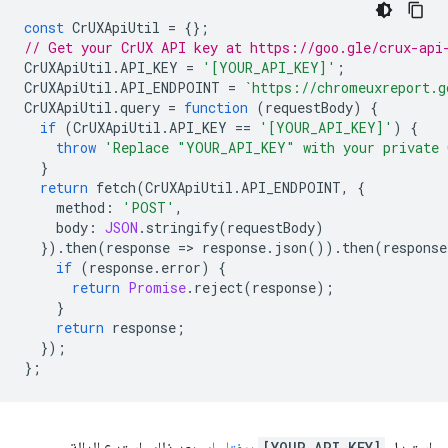
const
CrUXApiUtil
=
{};
// Get your CrUX API key at https://goo.gle/crux-api
CrUXApiUtil
.
API_KEY
=
'[YOUR_API_KEY]'
;
CrUXApiUtil
.
API_ENDPOINT
=
`https://chromeuxreport.g
CrUXApiUtil
.
query
=
function
(
requestBody
)
{
if
(
CrUXApiUtil
.
API_KEY
==
'[YOUR_API_KEY]'
)
{
throw
'Replace "YOUR_API_KEY" with your private 
}
return
fetch
(
CrUXApiUtil
.
API_ENDPOINT
,
{
method
:
'POST'
,
body
:
JSON
.
stringify
(
requestBody
)
}).
then
(
response
=
>
response
.
json
()).
then
(
response
if
(
response
.
error
)
{
return
Promise
.
reject
(
response
);
}
return
response
;
});
};
[YOUR_API_KEY]