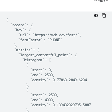
{

  "record": {

    "key": {

      "url": "https://web.dev/fast/",

      "formFactor": "PHONE"

    },

    "metrics": {

      "largest_contentful_paint": {

        "histogram": [

          {

            "start": 0,

            "end": 2500,

            "density": 0.778631284916204

          },

          {

            "start": 2500,

            "end": 4000,

            "density": 0.13943202979515887

          },
