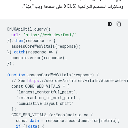
ومتغيّرات التصميم التراكمية (CLS)) على صفحة ويب "جيّدًا".
CrUXApiUtil
.
query
(
{
url
:
'https://web.dev/fast/'
}
).
then
(
response
=
>
{
assessCoreWebVitals
(
response
);
}
).
catch
(
response
=
>
{
console
.
error
(
response
);
}
);
function
assessCoreWebVitals
(
response
)
{
//
See
https
:
//
web
.
dev
/
articles
/
vitals
/
#core
-
web
-
v
const
CORE_WEB_VITALS
=
[
    'largest_contentful_paint',
    'interaction_to_next_paint',
    'cumulative_layout_shift'
]
;
CORE_WEB_VITALS
.
forEach
(
metric
=
>
{
const
data
=
response
.
record
.
metrics
[
metric
]
;
if
(
!
data
)
{