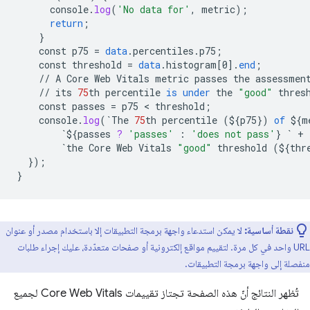
console
.
log
(
'No data for'
,
metric
);
return
;
}
const
p75
=
data
.
percentiles
.
p75
;
const
threshold
=
data
.
histogram
[
0
]
.
end
;
//
A
Core
Web
Vitals
metric
passes
the
assessmen
//
its
75
th
percentile
is
under
the
"good"
thres
const
passes
=
p75
 < 
threshold
;
console
.
log
(
`
The
75
th
percentile
(
${
p75
}
)
of
${
m
`${
passes
?
'passes'
:
'does not pass'
}
`
+
`
the
Core
Web
Vitals
"good"
threshold
(
${
thr
}
);
}
نقطة أساسية:
لا يمكن استدعاء واجهة برمجة التطبيقات إلا باستخدام مصدر أو عنوان
URL واحد في كل مرة. لتقييم مواقع إلكترونية أو صفحات متعدّدة، عليك إجراء طلبات
منفصلة إلى واجهة برمجة التطبيقات.
تُظهر النتائج أنّ هذه الصفحة تجتاز تقييمات Core Web Vitals لجميع