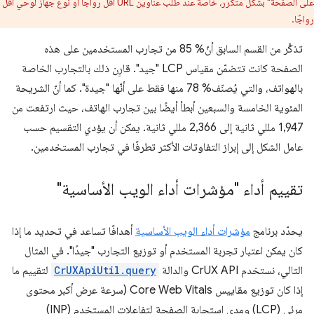
على الصفحة" بشكل متكرر، خاصةً عند طلب عناوين URL أقل رواجًا أو نوع جهاز لوحي أقل
رواجًا.
تذكَّر من القسم السابق أنّ% 85 من تجارب المستخدمين على هذه
الصفحة كانت تتضمّن مقياس LCP "جيد". قارِن ذلك بالتجارب الخاصة
بالهواتف، والتي يُصنّف% 78 منها فقط على أنّها "جيدة". كما أنّ الشريحة
المئوية الخامسة والسبعين أبطأ أيضًا بين تجارب الهاتف، حيث ارتفعت من
1,947 مللي ثانية إلى 2,366 مللي ثانية. يمكن أن يؤدي التقسيم حسب
عامل الشكل إلى إبراز التفاوتات الأكثر تطرفًا في تجارب المستخدمين.
تقييم أداء "مؤشرات أداء الويب الأساسية"
يحدّد برنامج
مؤشرات أداء الويب الأساسية
أهدافًا تساعد في تحديد ما إذا
كان يمكن اعتبار تجربة المستخدم أو توزيع التجارب "جيدًا". في المثال
التالي، نستخدم CrUX API والدالة
CrUXApiUtil.query
لتقييم ما
إذا كان توزيع مقاييس Core Web Vitals (سرعة عرض أكبر محتوى
مرئي (LCP) ومدى استجابة الصفحة لتفاعلات المستخدم (INP)