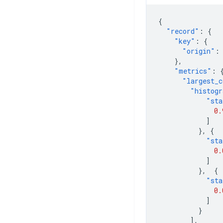
{
"record"
:
{
"key"
:
{
"origin"
:
},
"metrics"
:
"largest_c
"histogr
"sta
0.
]
},
{
"sta
0.
]
},
{
"sta
0.
]
}
],