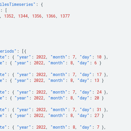
ilesTimeseries"
:
{
:
[
,
1352
,
1344
,
1356
,
1366
,
1377
eriods"
:
[{
te"
:
{
"year"
:
2022
,
"month"
:
7
,
"day"
:
10
},
e"
:
{
"year"
:
2022
,
"month"
:
8
,
"day"
:
6
}
te"
:
{
"year"
:
2022
,
"month"
:
7
,
"day"
:
17
},
e"
:
{
"year"
:
2022
,
"month"
:
8
,
"day"
:
13
}
te"
:
{
"year"
:
2022
,
"month"
:
7
,
"day"
:
24
},
e"
:
{
"year"
:
2022
,
"month"
:
8
,
"day"
:
20
}
te"
:
{
"year"
:
2022
,
"month"
:
7
,
"day"
:
31
},
e"
:
{
"year"
:
2022
,
"month"
:
8
,
"day"
:
27
}
te"
:
{
"year"
:
2022
,
"month"
:
8
,
"day"
:
7
},