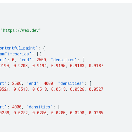
"https://web.dev"
{
ontentful_paint"
:
{
amTimeseries"
:
[{
rt"
:
0
,
"end"
:
2500
,
"densities"
:
[
9190
,
0.9203
,
0.9194
,
0.9195
,
0.9183
,
0.9187
rt"
:
2500
,
"end"
:
4000
,
"densities"
:
[
0521
,
0.0513
,
0.0518
,
0.0518
,
0.0526
,
0.0527
rt"
:
4000
,
"densities"
:
[
0288
,
0.0282
,
0.0286
,
0.0285
,
0.0290
,
0.0285