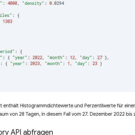
"
:
4000
,
"density"
:
0
iles"
:
{
:
1303
eriod"
:
{
"
:
{
"year"
:
2022
,
"month"
:
12
,
"day"
:
27
}
:
{
"year"
:
2023
,
"month"
:
1
,
"day"
:
23
}
t enthält Histogrammdichtewerte und Perzentilwerte für ein
aum von 28 Tagen, in diesem Fall vom 27. Dezember 2022 bis 
ory API abfragen