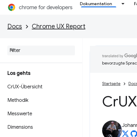
Dokumentation
F
Docs
Chrome UX Report
bevorzugte Sprac
Los gehts
Startseite
Doc
Cr
UX-Übersicht
Cr
UX
Methodik
Messwerte
Johan
Dimensions