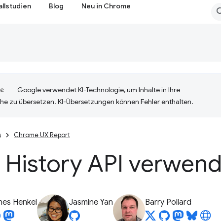
allstudien
Blog
Neu in Chrome
Google verwendet KI-Technologie, um Inhalte in Ihre
he zu übersetzen. KI-Übersetzungen können Fehler enthalten.
s
Chrome UX Report
 History API verwen
nes Henkel
Jasmine Yan
Barry Pollard