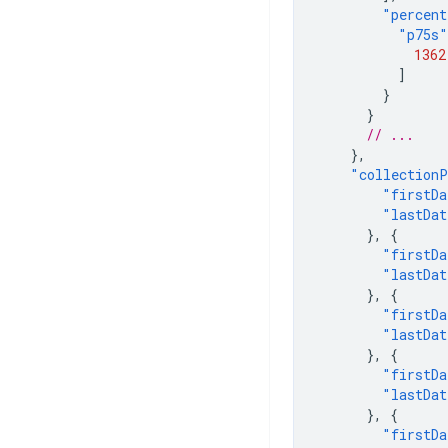
"percent
"p75s"
1362
]
}
}
// ...
},
"collectionP
"firstDa
"lastDat
},
{
"firstDa
"lastDat
},
{
"firstDa
"lastDat
},
{
"firstDa
"lastDat
},
{
"firstDa