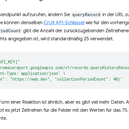
sendpunkt aufzurufen, ändern Sie
queryRecord
in der URL z
Sie können denselben
CrUX API-Schlüssel
wie für den vorherig
riodCount
gibt die Anzahl der zurückzugebenden Zeitreihene
chts angegeben ist, wird standardmäßig 25 verwendet.
API_KEY]"
romeuxreport.googleapis.com/v1/records:queryHistoryReco
nt-Type: application/json'
\
n": "https://web.dev", "collectionPeriodCount": 40}'
orm einer Reaktion ist ähnlich, aber es gibt viel mehr Daten. A
t es jetzt Zeitreihen für die Felder mit den Werten für das 75.
hte.