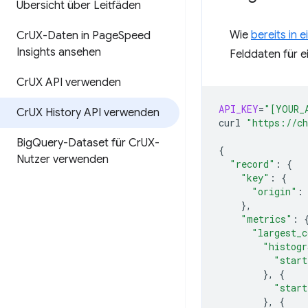
Übersicht über Leitfäden
Wie
bereits in 
Cr
UX-Daten in Page
Speed
Insights ansehen
Felddaten für 
Cr
UX API verwenden
API_KEY
=
"[YOUR_
Cr
UX History API verwenden
curl
"https://ch
Big
Query-Dataset für Cr
UX-
{
Nutzer verwenden
"record"
:
{
"key"
:
{
"origin"
:
}
"metrics"
:
"largest_c
"histog
"start
}
,
{
"start
}
,
{