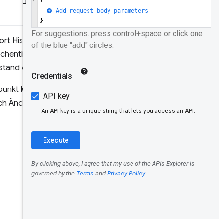
abfragen
Daten auf
Seitenebene
t History API) vorgestellt,
abfragen
hentlich aktualisiert und
stand von einer Woche.
Daten
visualisieren
unkt können Sie jetzt schnell
sich Änderungen an Webseiten
Fazit
Danksagung
en
Testen!