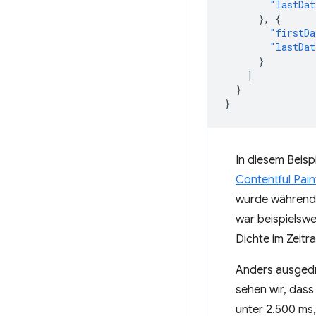
"lastDat
},
{
"firstDa
"lastDat
}
]
}
}
In diesem Beispi
Contentful Pain
wurde während
war beispielswe
Dichte im Zeitr
Anders ausgedrü
sehen wir, das
unter 2.500 ms