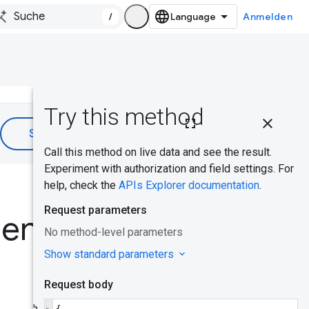
/
Anmelden
Auf dieser
Seite
API auf
dieser Seite
War das hilfreich?
testen
den
Tägliche
CrUX API
abfragen
CrUX History
API