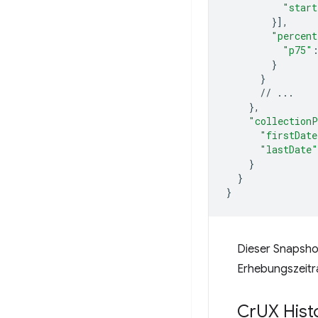
"start
}]
"percent
"p75"
}
}
//
}
"collectionP
"firstDate
"lastDate"
}
}
}
Dieser Snapsho
Erhebungszeitr
Cr
UX Hist