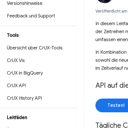
Versionshinweise
Veröffentlicht am 
Feedback und Support
In diesem Leit
der Zeitreihen 
Tools
umfassen einen
Übersicht über Cr
UX-Tools
In Kombination
sowohl die neu
Cr
UX Vis
im Zeitverlauf n
Cr
UX in Big
Query
API auf di
Cr
UX API
Cr
UX History API
Testen!
Leitfäden
Tägliche C