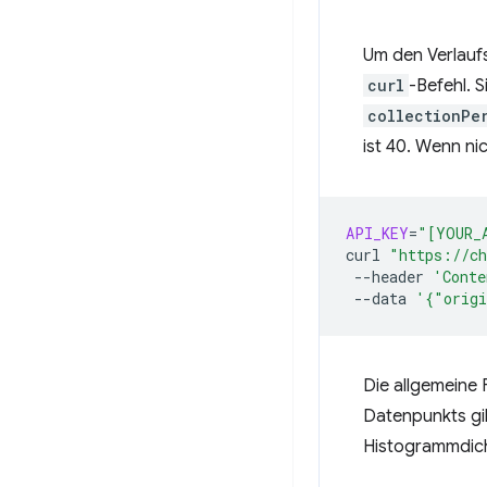
Um den Verlauf
curl
-Befehl. 
collectionPe
ist 40. Wenn ni
API_KEY
=
"[YOUR_
curl
"https://ch
--header
'Conte
--data
'{"origi
Die allgemeine F
Datenpunkts gib
Histogrammdic