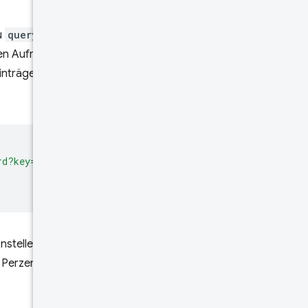
u
queryHistoryRecord
im
en Aufruf verwenden.
inträge an. Der Maximalwert
rd?key=
$API_KEY
"
\
nstelle eines einzelnen
 Perzentil (p75) und die