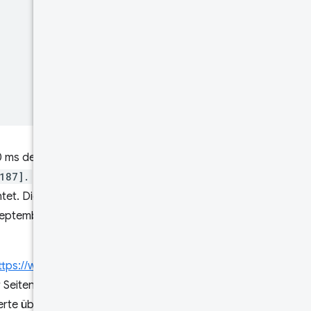
500 ms des Messwerts
Largest
187].
Jede dieser Dichten
et. Die fünfte Dichte (0,9183)
.September 2022 endete.Die
ttps://web.dev
interpretieren,
r Seitenaufrufe LCP-Werte
rte über 4.000 ms hatten.