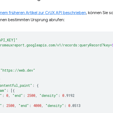
einem früheren Artikel zur CrUX API beschrieben
, können Sie s
einen bestimmten Ursprung abrufen:
API_KEY]"
romeuxreport.googleapis.com/v1/records:queryRecord?key=
"https://web.dev"
{
ontentful_paint"
:
{
ram"
:
[{
"
:
0
,
"end"
:
2500
,
"density"
:
0
"
:
2500
,
"end"
:
4000
,
"density"
:
0