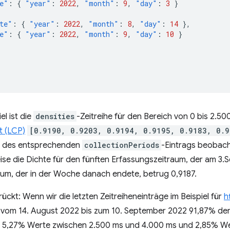
e"
:
{
"year"
:
2022
,
"month"
:
9
,
"day"
:
3
}
te"
:
{
"year"
:
2022
,
"month"
:
8
,
"day"
:
14
},
e"
:
{
"year"
:
2022
,
"month"
:
9
,
"day"
:
10
}
el ist die
densities
-Zeitreihe für den Bereich von 0 bis 2.
t (LCP)
[0.9190, 0.9203, 0.9194, 0.9195, 0.9183, 0.9
 des entsprechenden
collectionPeriods
-Eintrags beobacht
ise die Dichte für den fünften Erfassungszeitraum, der am 3
aum, der in der Woche danach endete, betrug 0,9187.
ckt: Wenn wir die letzten Zeitreiheneinträge im Beispiel für
h
s vom 14. August 2022 bis zum 10. September 2022 91,87% de
, 5,27% Werte zwischen 2.500 ms und 4.000 ms und 2,85% We