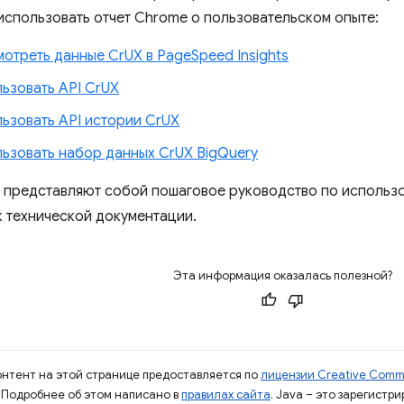
 использовать отчет Chrome о пользовательском опыте:
отреть данные CrUX в PageSpeed ​​Insights
льзовать API CrUX
льзовать API истории CrUX
льзовать набор данных CrUX BigQuery
 представляют собой пошаговое руководство по использ
к технической документации.
Эта информация оказалась полезной?
контент на этой странице предоставляется по
лицензии Creative Commo
. Подробнее об этом написано в
правилах сайта
. Java – это зарегистр