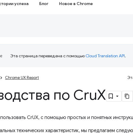
стории успеха
Блог
Новое в Chrome
Эта страница переведена с помощью
Cloud Translation API
.
Chrome UX Report
Эт
водства по Cru
X
использовать CrUX, с помощью простых и понятных инструк
льных технических характеристик, мы предлагаем следую