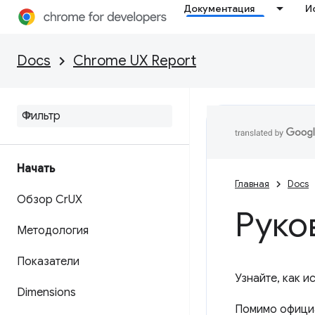
Документация
И
Docs
Chrome UX Report
Начать
Главная
Docs
Обзор Cr
UX
Руко
Методология
Показатели
Узнайте, как 
Dimensions
Помимо официа