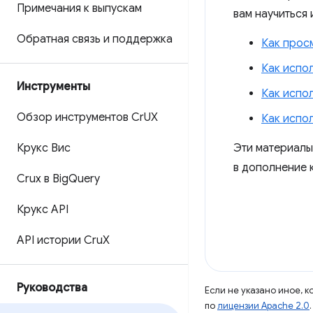
Примечания к выпускам
вам научиться
Обратная связь и поддержка
Как просм
Как испо
Инструменты
Как испо
Обзор инструментов Cr
UX
Как испо
Крукс Вис
Эти материалы
в дополнение 
Crux в Big
Query
Крукс API
API истории Cru
X
Руководства
Если не указано иное, 
по
лицензии Apache 2.0