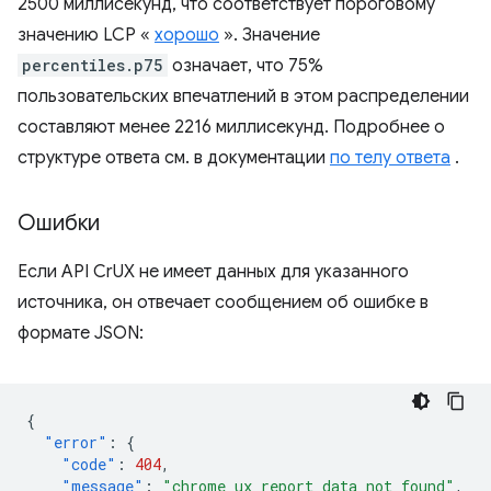
2500 миллисекунд, что соответствует пороговому
значению LCP «
хорошо
». Значение
percentiles.p75
означает, что 75%
пользовательских впечатлений в этом распределении
составляют менее 2216 миллисекунд. Подробнее о
структуре ответа см. в документации
по телу ответа
.
Ошибки
Если API CrUX не имеет данных для указанного
источника, он отвечает сообщением об ошибке в
формате JSON:
{
"error"
:
{
"code"
:
404
,
"message"
:
"chrome ux report data not found"
,