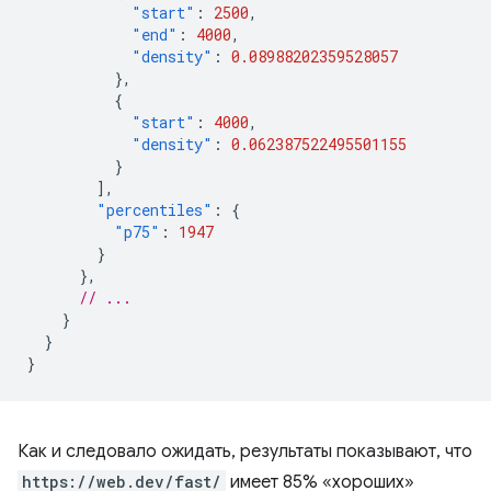
"start"
:
2500
,
"end"
:
4000
,
"density"
:
0.08988202359528057
},
{
"start"
:
4000
,
"density"
:
0.062387522495501155
}
],
"percentiles"
:
{
"p75"
:
1947
}
},
// ...
}
}
}
Как и следовало ожидать, результаты показывают, что
https://web.dev/fast/
имеет 85% «хороших»