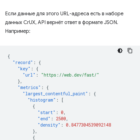
Если данные для этого URL-адреса есть в наборе
данных CrUX, API вернёт ответ в формате JSON.
Например:
{
"record"
:
{
"key"
:
{
"url"
:
"https://web.dev/fast/"
},
"metrics"
:
{
"largest_contentful_paint"
:
{
"histogram"
:
[
{
"start"
:
0
,
"end"
:
2500
,
"density"
:
0.8477304539092148
},
{