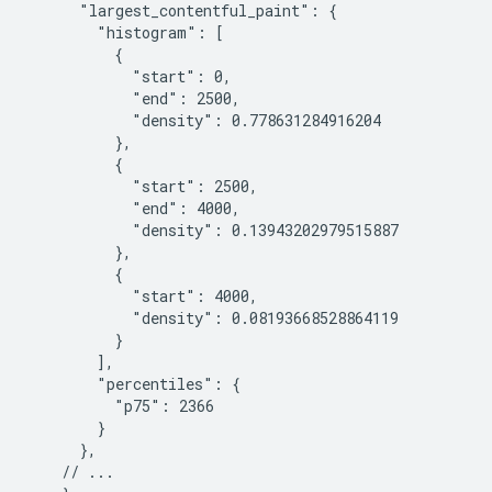
      "largest_contentful_paint": {

        "histogram": [

          {

            "start": 0,

            "end": 2500,

            "density": 0.778631284916204

          },

          {

            "start": 2500,

            "end": 4000,

            "density": 0.13943202979515887

          },

          {

            "start": 4000,

            "density": 0.08193668528864119

          }

        ],

        "percentiles": {

          "p75": 2366

        }

      },

    // ...
