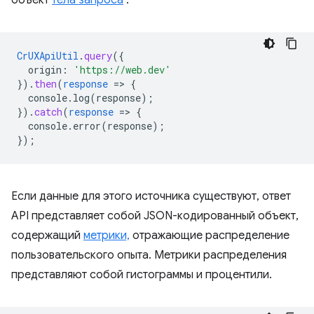
объект
тела запроса
.
CrUXApiUtil
.
query
(
{
origin
:
'https://web.dev'
}
)
.
then
(
response
=
>
{
console.log(response)
;
}
)
.
catch
(
response
=
>
{
console.error(response)
;
}
);
Если данные для этого источника существуют, ответ
API представляет собой JSON-кодированный объект,
содержащий
метрики,
отражающие распределение
пользовательского опыта. Метрики распределения
представляют собой гистограммы и процентили.