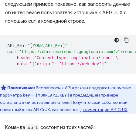
следующем примере показано, как запросить данные
об интерфейсе пользователя источника к API CrUX с
помощью curl в командной строке.
API_KEY
=
"[YOUR_API_KEY]"
curl
"https://chromeuxreport.googleapis.com/v1/recor
--header 'Content-Type: application/json' \
--data '{"origin": "https://web.dev"}'
Примечание:
Все запросы к API должны содержать значение
параметра
—
в предыдущем примере
key
[YOUR_API_KEY]
оставлено в качестве заполнителя. Получите свой собственный
приватный ключ API CrUX, как описано в
документации API CrUX
.
Команда
curl
состоит из трех частей: