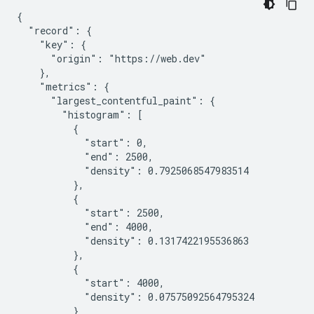
{

  "record": {

    "key": {

      "origin": "https://web.dev"

    },

    "metrics": {

      "largest_contentful_paint": {

        "histogram": [

          {

            "start": 0,

            "end": 2500,

            "density": 0.7925068547983514

          },

          {

            "start": 2500,

            "end": 4000,

            "density": 0.1317422195536863

          },

          {

            "start": 4000,

            "density": 0.07575092564795324

          }
