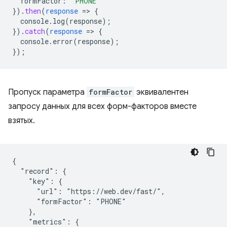
formFactor
:
'PHONE'
}
)
.
then
(
response
=
>
{
console.log(response)
;
}
)
.
catch
(
response
=
>
{
console.error(response)
;
}
);
Пропуск параметра
formFactor
эквивалентен
запросу данных для всех форм-факторов вместе
взятых.
{

  "record": {

    "key": {

      "url": "https://web.dev/fast/",

      "formFactor": "PHONE"

    },

    "metrics": {
