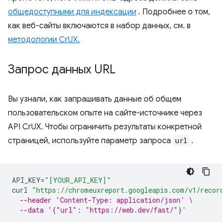
общедоступными для индексации
. Подробнее о том,
как веб-сайты включаются в набор данных, см. в
методологии CrUX.
Запрос данных URL
Вы узнали, как запрашивать данные об общем
пользовательском опыте на сайте-источнике через
API CrUX. Чтобы ограничить результаты конкретной
страницей, используйте параметр запроса
url
.
API_KEY
=
"[YOUR_API_KEY]"
curl
"https://chromeuxreport.googleapis.com/v1/recor
--header 'Content-Type: application/json' \
--data '{"url": "https://web.dev/fast/"}'