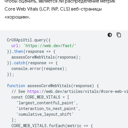
чтобы оценить, является ли распределение метрик
Core Web Vitals (LCP, INP, CLS) веб-страницы
«хорошим».
CrUXApiUtil
.
query
(
{
url
:
'https://web.dev/fast/'
}
).
then
(
response
=
>
{
assessCoreWebVitals
(
response
);
}
).
catch
(
response
=
>
{
console
.
error
(
response
);
}
);
function
assessCoreWebVitals
(
response
)
{
//
See
https
:
//
web
.
dev
/
articles
/
vitals
/
#core
-
web
-
v
const
CORE_WEB_VITALS
=
[
    'largest_contentful_paint',
    'interaction_to_next_paint',
    'cumulative_layout_shift'
]
;
CORE_WEB_VITALS
.
forEach
(
metric
=
>
{