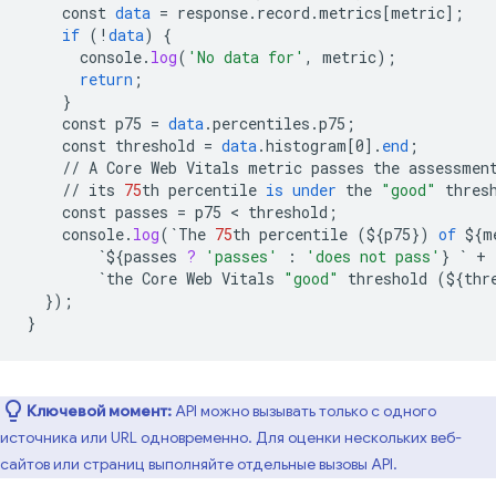
const
data
=
response
.
record
.
metrics
[
metric
]
;
if
(
!
data
)
{
console
.
log
(
'No data for'
,
metric
);
return
;
}
const
p75
=
data
.
percentiles
.
p75
;
const
threshold
=
data
.
histogram
[
0
]
.
end
;
//
A
Core
Web
Vitals
metric
passes
the
assessmen
//
its
75
th
percentile
is
under
the
"good"
thres
const
passes
=
p75
 < 
threshold
;
console
.
log
(
`
The
75
th
percentile
(
${
p75
}
)
of
${
m
`${
passes
?
'passes'
:
'does not pass'
}
`
+
`
the
Core
Web
Vitals
"good"
threshold
(
${
thr
}
);
}
Ключевой момент:
API можно вызывать только с одного
источника или URL одновременно. Для оценки нескольких веб-
сайтов или страниц выполняйте отдельные вызовы API.