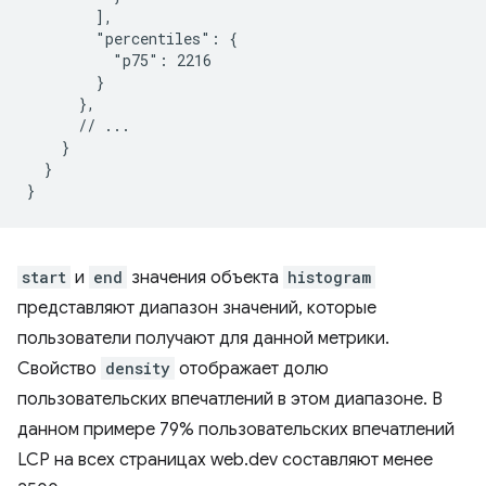
        ],

        "percentiles": {

          "p75": 2216

        }

      },

      // ...

    }

  }

start
и
end
значения объекта
histogram
представляют диапазон значений, которые
пользователи получают для данной метрики.
Свойство
density
отображает долю
пользовательских впечатлений в этом диапазоне. В
данном примере 79% пользовательских впечатлений
LCP на всех страницах web.dev составляют менее