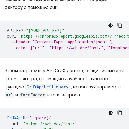
фактору с помощью curl.
API_KEY
=
"[YOUR_API_KEY]"
curl
"https://chromeuxreport.googleapis.com/v1/recor
--header 'Content-Type: application/json' \
--data '{"url": "https://web.dev/fast/", "formFac
Чтобы запросить у API CrUX данные, специфичные для
форм-фактора, с помощью JavaScript, вызовите
функцию
CrUXApiUtil.query
, используя параметры
url
и
formFactor
в теле запроса.
CrUXApiUtil
.
query
(
{
url
:
'https://web.dev/fast/'
,