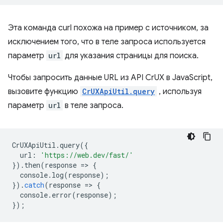
Эта команда curl похожа на пример с источником, за
исключением того, что в теле запроса используется
параметр
url
для указания страницы для поиска.
Чтобы запросить данные URL из API CrUX в JavaScript,
вызовите функцию
CrUXApiUtil.query
, используя
параметр
url
в теле запроса.
CrUXApiUtil
.
query
({
url
:
'https://web.dev/fast/'
}).
then
(
response
=
>
{
console
.
log
(
response
);
}).
catch
(
response
=
>
{
console
.
error
(
response
);
});