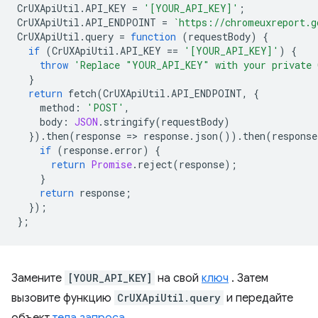
CrUXApiUtil
.
API_KEY
=
'[YOUR_API_KEY]'
;
CrUXApiUtil
.
API_ENDPOINT
=
`https://chromeuxreport.g
CrUXApiUtil
.
query
=
function
(
requestBody
)
{
if
(
CrUXApiUtil
.
API_KEY
==
'[YOUR_API_KEY]'
)
{
throw
'Replace "YOUR_API_KEY" with your private 
}
return
fetch
(
CrUXApiUtil
.
API_ENDPOINT
,
{
method
:
'POST'
,
body
:
JSON
.
stringify
(
requestBody
)
}).
then
(
response
=
>
response
.
json
()).
then
(
response
if
(
response
.
error
)
{
return
Promise
.
reject
(
response
);
}
return
response
;
});
};
Замените
[YOUR_API_KEY]
на свой
ключ
. Затем
вызовите функцию
CrUXApiUtil.query
и передайте