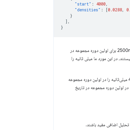
"start"
:
4000
,
"densities"
:
[
0.0288
,
0
}
],
}
این داده ها نشان می دهد که 91.90٪ از بارگذاری های صفحه، مقدار متریک مثال را بین 0ms تا 2500ms برای اولین دوره مجموعه در
هیستوگرام موجود نیستند، در این مورد ما میلی ثانیه را
علاوه بر این، 5.21 درصد از بارگیری‌های صفحه، مقدار متریک نمونه بین 2500 میلی‌ثانیه تا 4000 میلی‌ثانیه را در اولین دوره مجموعه
صد از بارگیری‌های صفحه مقداری بیش از 4000 میلی‌ثانیه را در اولین دوره مجموعه در تاریخ
تحلیل اضافی مفید باشند.