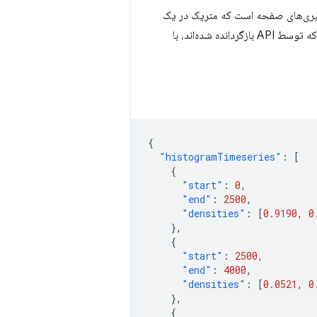
رگیری‌های صفحه است که متریک در یک
نیز ارائه می‌شوند که توسط API بازگردانده شده‌اند، با
{
"histogramTimeseries"
:
[
{
"start"
:
0
,
"end"
:
2500
,
"densities"
:
[
0.9190
,
0
},
{
"start"
:
2500
,
"end"
:
4000
,
"densities"
:
[
0.0521
,
0
},
{