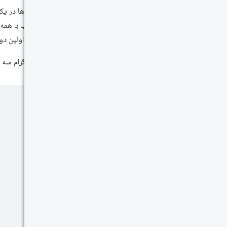
وقتی معیارها در یک
بازه، متناسب با همه،
اولین نقطه اولین دو
یک هیستوگرام سه ب