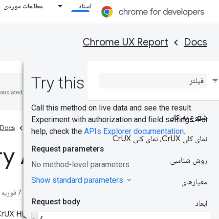
اسناد
مطالعات موردی
Chrome UX Report
Docs
شروع به کار
صفحه اصلی
Docs
نمای کلی Cr
UX، نمای کلی Cr
UX
ry API
روش شناسی
معیارهای
تاریخ انتشار: 7 فوریه 2023، آخرین به روز رسانی: 11 آوریل 2025
ابعاد
CrUX History API دسترسی کم تأخیر به شش ماه داده‌های تجربه کاربر واقعی در صفحه و مبدا را م