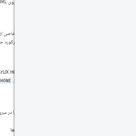
اگر شناسه روی URL با مقدار
ابعاد
ابعاد، گروه خاصی ا
می‌دهد که رکورد حا
فاکتور فرم
CrUX History API فقط به صورت انباشته بر اساس ابعاد فاکتور شکل در دسترس است. این یک کلاس کلی از دستگاه ا
PHONE
،
TABLET
متریک
ما معیارها را در س
هیستوگرام ها