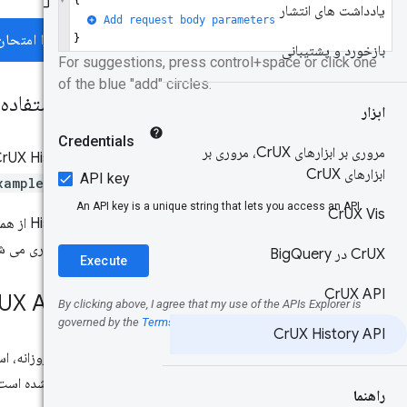
یادداشت های انتشار
آن را امتحان
بازخورد و پشتیبانی
مورد استفاده 
ابزار
مروری بر ابزارهای Cr
UX، مروری بر
ابزارهای Cr
UX
مبدا
xample.com
Cr
UX Vis
History API از همان ساختار
برچسب گذاری می شو
UX در Big
Cr
Query
Cr
UX API
کلید Cr
UX API
Cr
UX History API
مانند API روزانه، استفاده از CrUX History API به کلید Google Cloud API نیاز دارد که برای استفاده از
API
ارائه شده است. از همین کل
راهنما