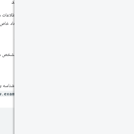
ضبط کنید
یک قطعه اطلاعات مج
خاصی از ابعاد خاص 
شناسه ها
شناسه ها مشخص می کنند که چه رک
مبدا
هنگامی که شناسه یک 
w.example.com