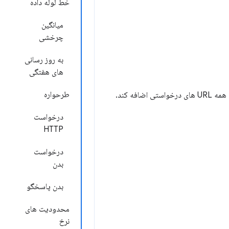
خط لوله داده
میانگین
چرخشی
به روز رسانی
های هفتگی
طرحواره
های درخواستی اضافه کند.
درخواست
HTTP
درخواست
بدن
بدن پاسخگو
محدودیت های
نرخ