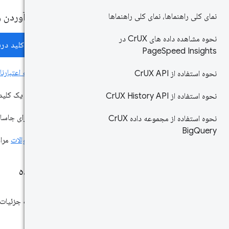
به دست آوردن و ا
نمای کلی راهنماها، نمای کلی راهنماها
نحوه مشاهده داده های Cr
UX در
یک کلید دری
Page
Speed ​​Insights
یا در
صفحه اعتبارنا
نحوه استفاده از Cr
UX API
بعد از اینکه یک کلید API داشتید، برنامه شما می تواند پارامتر ry
نحوه استفاده از Cr
UX History API
کلید API برای جاسازی در URL ها ایمن است. به هیچ کدگذاری نیاز ندارد.
نحوه استفاده از مجموعه داده Cr
UX
Big
Query
به
نمونه سوالات
مراج
مدل داده
این بخش به جزئیات 