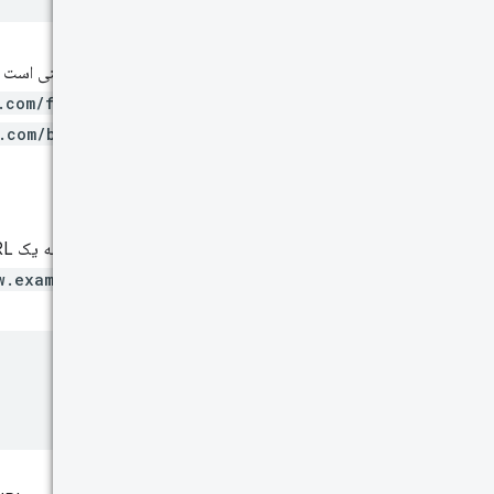
این بدان معنی است که هنگام پرس
.com/foo.html
.com/bar.html
URL ها
وقتی شناسه یک URL است، فقط داده‌های آن URL خاص برگردانده می‌شود. نگاهی دوباره به نقشه سایت مبدا
w.example.com