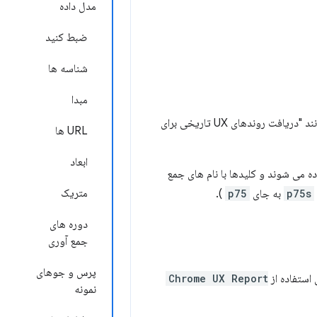
مدل داده
ضبط کنید
شناسه ها
مبدا
CrUX History API امکان پرس و جو از معیارهای تجربه کاربری تاریخی را برای یک URI خاص مانند "دریافت روندهای UX تاریخی برای
URL ها
ابعاد
ده می شوند و کلیدها با نام های جمع
متریک
p75s
به جای
p75
).
دوره های
جمع آوری
پرس و جوهای
Chrome UX Report
نمونه