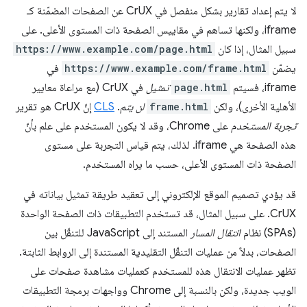
لا يتم إعداد تقارير بشكل منفصل في CrUX عن الصفحات المضمّنة كـ
iframe، ولكنها تساهم في مقاييس الصفحة ذات المستوى الأعلى. على
سبيل المثال، إذا كان
https://www.example.com/page.html
يضمّن
https://www.example.com/frame.html
في
iframe، فسيتم
page.html
تمثيل
في CrUX (مع مراعاة معايير
الأهلية الأخرى)، ولكن
frame.html
لن يتم
.
CLS
إنّ CrUX هو تقرير
تجربة المستخدم
على Chrome، وقد لا يكون المستخدم على علم بأنّ
هذه الصفحة هي iframe. لذلك، يتم قياس التجربة على مستوى
الصفحة ذات المستوى الأعلى، حسب ما يراه المستخدم.
قد يؤدي تصميم الموقع الإلكتروني إلى تعقيد طريقة تمثيل بياناته في
CrUX. على سبيل المثال، قد تستخدم التطبيقات ذات الصفحة الواحدة
(SPAs) نظام
انتقال المسار
المستند إلى JavaScript للتنقّل بين
الصفحات، بدلاً من عمليات التنقّل التقليدية المستندة إلى الروابط الثابتة.
تظهر عمليات الانتقال هذه للمستخدم كعمليات مشاهدة صفحات على
الويب جديدة، ولكن بالنسبة إلى Chrome وواجهات برمجة التطبيقات