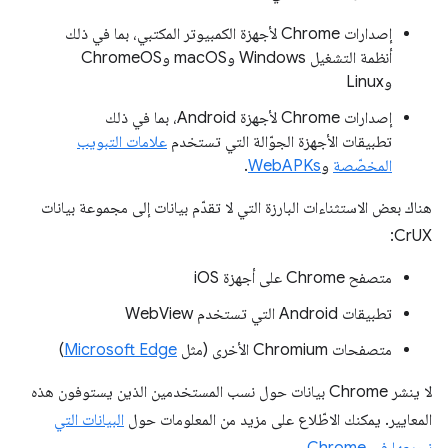
إصدارات Chrome لأجهزة الكمبيوتر المكتبي، بما في ذلك
أنظمة التشغيل Windows وmacOS وChromeOS
وLinux
إصدارات Chrome لأجهزة Android، بما في ذلك
تطبيقات الأجهزة الجوّالة التي تستخدم
علامات التبويب
المخصّصة
و
WebAPKs
.
هناك بعض الاستثناءات البارزة التي لا تقدّم بيانات إلى مجموعة بيانات
CrUX:
متصفح Chrome على أجهزة iOS
تطبيقات Android التي تستخدم WebView
متصفحات Chromium الأخرى (مثل
Microsoft Edge
)
لا ينشر Chrome بيانات حول نسب المستخدمين الذين يستوفون هذه
المعايير. يمكنك الاطّلاع على مزيد من المعلومات حول
البيانات التي