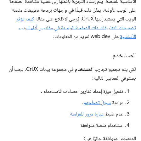
الأساسية للمنصة، يتم إسناد التجربة بأكملها إلى عملية مشاهدة الصفحة
على الويب الأولية. يمثّل ذلك قيدًا في واجهات برمجة تطبيقات منصة
الويب التي يستند إليها CrUX. يُرجى الاطّلاع على مقالة
كيف تؤثر
تصميمات التطبيقات ذات الصفحة الواحدة في مقاييس أداء الويب
الأساسية
على web.dev لمزيد من المعلومات.
المستخدم
لكي يتم تجميع تجارب
المستخدم
في مجموعة بيانات CrUX، يجب أن
يستوفي المعايير التالية:
تفعيل ميزة إعداد تقارير إحصاءات الاستخدام
.
مزامنة
سجلّ تصفّحهم
.
عدم ضبط
عبارة مرور للمزامنة
استخدام منصة متوافقة
المنصات المتوافقة حاليًا هي: