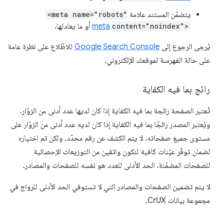
يتضمّن المستند علامة
<meta name="robots"
content="noindex">
meta
أو ما يعادلها.
يُرجى الرجوع إلى
Google Search Console
للاطّلاع على نظرة عامة
على حالة الفهرسة لموقعك الإلكتروني.
رائج بما فيه الكفاية
تُعتبر الصفحة رائجة بما فيه الكفاية إذا كان لديها عدد أدنى من الزوّار.
ويُعتبر المصدر رائجًا بما فيه الكفاية إذا كان لديه عدد أدنى من الزوّار على
مستوى جميع صفحاته. لا يتم الكشف عن رقم محدّد، ولكن تم اختياره
لضمان توفّر عيّنات كافية لنكون واثقين من التوزيعات الإحصائية
للصفحات المضمّنة. الحد الأدنى للعدد هو نفسه للصفحات والمصادر.
لا يتم تضمين الصفحات والمصادر التي لا تستوفي الحد الأدنى للرواج في
مجموعة بيانات CrUX.