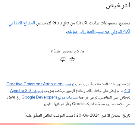
الترخيص
تخضع مجموعات بيانات CrUX من Google لترخيص
المشاع الإبداعي
4.0 الدولي مع نسب العمل إلى مؤلفه
.
هل كان المحتوى مفيدًا؟
إنّ محتوى هذه الصفحة مرخّص بموجب
ترخيص Creative Commons Attribution
4.0‏
ما لم يُنصّ على خلاف ذلك، ونماذج الرموز مرخّصة بموجب
ترخيص Apache 2.0‏
.
للاطّلاع على التفاصيل، يُرجى مراجعة
سياسات موقع Google Developers‏
. إنّ Java
هي علامة تجارية مسجَّلة لشركة Oracle و/أو شركائها التابعين.
تاريخ التعديل الأخير: 2024-06-20 (حسب التوقيت العالمي المتفَّق عليه)