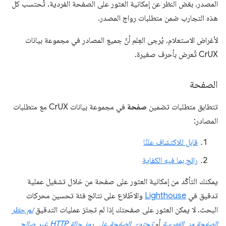
المصدر، بغض النظر عن إمكانية العثور على الصفحة الفردية. تُحتسب كل
هذه التجارب ضمن متطلبات رواج المصدر.
لأغراض الاستعلام، يُرجى العِلم أنّ جميع المصادر في مجموعة بيانات
CrUX تُعرض بأحرف صغيرة.
الصفحة
تتطابق متطلبات تضمين
صفحة
في مجموعة بيانات CrUX مع متطلبات
المصادر:
قابل للاكتشاف علنًا
رائج بما فيه الكفاية
يمكنك التأكّد من إمكانية العثور على صفحة من خلال تشغيل عملية
تدقيق في
Lighthouse
والاطّلاع على نتائج فئة تحسين محركات
البحث. لا يمكن العثور على صفحتك إذا لم تجتَز عمليات التدقيق
تم حظر
الصفحة من الفهرسة
أو
تحتوي الصفحة على رمز حالة HTTP غير صالح