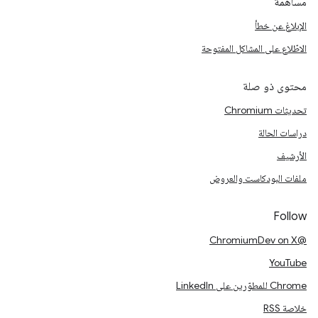
مساهمة
الإبلاغ عن خطأ
الاطّلاع على المشاكل المفتوحة
محتوى ذو صلة
تحديثات Chromium
دراسات الحالة
الأرشيف
ملفات البودكاست والعروض
Follow
@ChromiumDev on X
YouTube
Chrome للمطوّرين على LinkedIn
خلاصة RSS