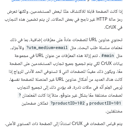
إذا كانت الصفحة قابلة للاكتشاف علنًا لبعض المستخدمين، ولكنها تعرض
رمز حالة HTTP غير ناجح في بعض الحالات، لن يتم تضمين هذه التجارب
في CrUX.
تحتوي عناوين URL للصفحات عادةً على معرّفات إضافية، بما في ذلك
مَعلمات سلسلة طلب البحث، مثل
?utm_medium=email
والأجزاء،
مثل
#main
. تتم إزالة هذه المعرّفات من عنوان URL في مجموعة
بيانات CrUX لكي يتم تجميع جميع تجارب المستخدمين على الصفحة
معًا. ويكون ذلك مفيدًا للصفحات التي لا تستوفي الحد الأدنى للرواج إذا
كانت هناك العديد من أشكال عناوين URL غير المتصلة للصفحة نفسها.
يُرجى العِلم أنّه في حالات نادرة، قد يؤدي ذلك إلى تجميع التجارب
لصفحات مختلفة معًا بشكل غير متوقّع، مثلاً إذا كانت المَعلمتان
?
productID=101
و
?productID=102
تمثّلان صفحتَين
مختلفتَين.
يتم قياس الصفحات في CrUX استنادًا إلى الصفحة ذات المستوى الأعلى.