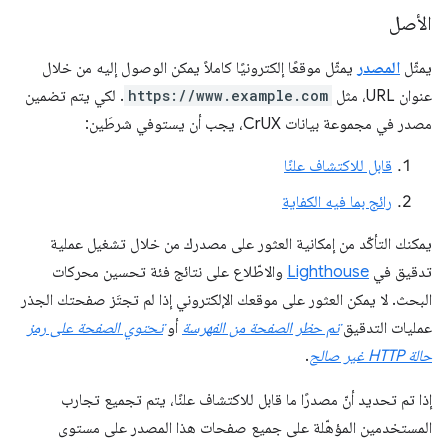
الأصل
يمثّل
المصدر
يمثّل موقعًا إلكترونيًا كاملاً يمكن الوصول إليه من خلال
عنوان URL، مثل
https://www.example.com
. لكي يتم تضمين
مصدر في مجموعة بيانات CrUX، يجب أن يستوفي شرطَين:
قابل للاكتشاف علنًا
رائج بما فيه الكفاية
يمكنك التأكّد من إمكانية العثور على مصدرك من خلال تشغيل عملية
تدقيق في
Lighthouse
والاطّلاع على نتائج فئة تحسين محركات
البحث. لا يمكن العثور على موقعك الإلكتروني إذا لم تجتَز صفحتك الجذر
عمليات التدقيق
تم حظر الصفحة من الفهرسة
أو
تحتوي الصفحة على رمز
حالة HTTP غير صالح
.
إذا تم تحديد أنّ مصدرًا ما قابل للاكتشاف علنًا، يتم تجميع تجارب
المستخدمين المؤهّلة على جميع صفحات هذا المصدر على مستوى