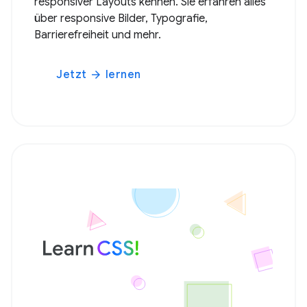
responsiver Layouts kennen. Sie erfahren alles
über responsive Bilder, Typografie,
Barrierefreiheit und mehr.
Jetzt
lernen
arrow_forward