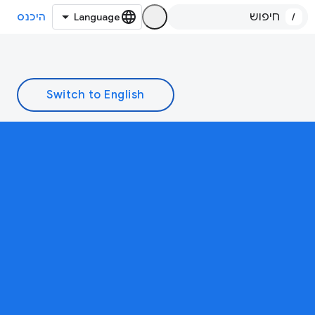
/
היכנס