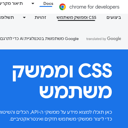
Docs
תיאור מקרים
ביצועים
CSS וממשק משתמש
זהויות
תשלומי
‫Google משתמשת בטכנולוגיית AI כדי לתרגם תוכן לשפה המועדפת עליך. בתרגומים כאלו עשויות להיות שגיאות.
CSS וממשק
משתמש
כאן תוכלו למצוא מידע על ממ
כדי ליצור ממשקי משתמש חזקים ואינטראקטיביים.