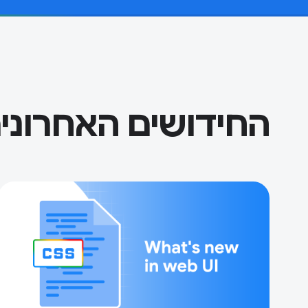
החידושים האחרונים ב-CSS ובממשק