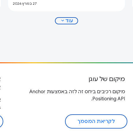
27 במרץ 2026
expand_more
עוד
מיקום של עוגן
א
א
מיקום רכיבים ביחס זה לזה באמצעות Anchor
Positioning API.
א
ב
לקריאת המסמך