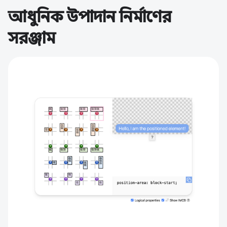
আধুনিক উপাদান নির্মাণের
সরঞ্জাম