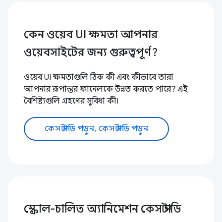
কেন ওয়েব UI ক্ষমতা আপনার
ওয়েবসাইটের জন্য গুরুত্বপূর্ণ?
ওয়েব UI ক্ষমতাগুলি ঠিক কী এবং কীভাবে তারা
আপনার রূপান্তর ফানেলকে উন্নত করতে পারে? এই
বৈশিষ্ট্যগুলি গ্রহণের সুবিধা কী।
কেস স্টাডি পড়ুন, কেস স্টাডি পড়ুন
স্ক্রোল-চালিত অ্যানিমেশন কেস স্টাডি