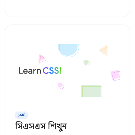
কোর্স
সিএসএস শিখুন