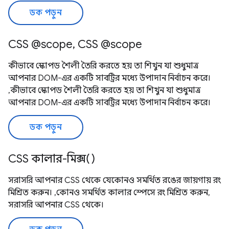
ডক পড়ুন
CSS @scope, CSS @scope
কীভাবে স্কোপড শৈলী তৈরি করতে হয় তা শিখুন যা শুধুমাত্র
আপনার DOM-এর একটি সাবট্রির মধ্যে উপাদান নির্বাচন করে।
,কীভাবে স্কোপড শৈলী তৈরি করতে হয় তা শিখুন যা শুধুমাত্র
আপনার DOM-এর একটি সাবট্রির মধ্যে উপাদান নির্বাচন করে।
ডক পড়ুন
CSS কালার-মিক্স()
সরাসরি আপনার CSS থেকে যেকোনও সমর্থিত রঙের জায়গায় রং
মিশ্রিত করুন। ,কোনও সমর্থিত কালার স্পেসে রং মিশ্রিত করুন,
সরাসরি আপনার CSS থেকে।