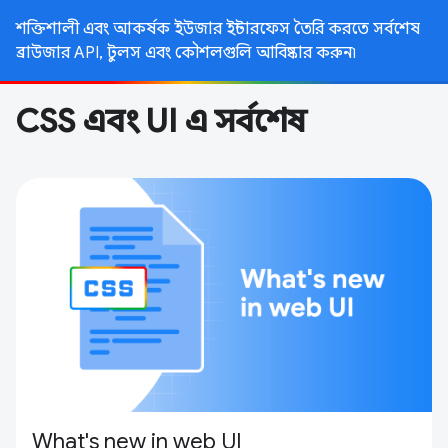
শক্তিশালী এবং আকর্ষক ইউজার ইন্টারফেস তৈরি করতে সর্বশেষ
ব্রাউজার API, টুলস এবং কৌশলগুলি আবিষ্কার করুন৷
CSS এবং UI এ সর্বশেষ
What's new in web UI