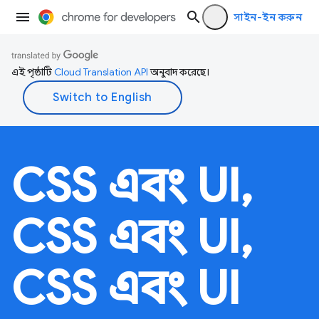
সাইন-ইন করুন
এই পৃষ্ঠাটি
Cloud Translation API
অনুবাদ করেছে।
CSS এবং UI,
CSS এবং UI,
CSS এবং UI