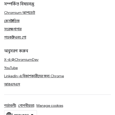
সম্পর্কিত বিষয়বস্তু
Chromium আপডেট
কেস স্টাডিজ
সংরক্ষণাগার
পডকাস্ট এবং শো
অনুসরণ করুন
X-এ @ChromiumDev
YouTube
LinkedIn-এ বিকাশকারীদের জন্য Chrome
আরএসএস
শর্তাবলী
গোপনীয়তা
Manage cookies