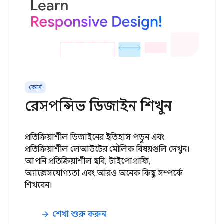
কোর্স
রেসপন্সিভ ডিজাইন শিখুন
প্রতিক্রিয়াশীল ডিজাইনের ইতিহাস পড়ুন এবং
প্রতিক্রিয়াশীল লেআউটের মৌলিক বিষয়গুলি দেখুন।
আপনি প্রতিক্রিয়াশীল ছবি, টাইপোগ্রাফি,
অ্যাক্সেসযোগ্যতা এবং আরও অনেক কিছু সম্পর্কে
শিখবেন।
শেখা শুরু করুন
arrow_forward