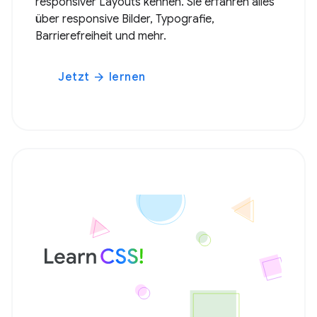
responsiver Layouts kennen. Sie erfahren alles
über responsive Bilder, Typografie,
Barrierefreiheit und mehr.
Jetzt
lernen
arrow_forward