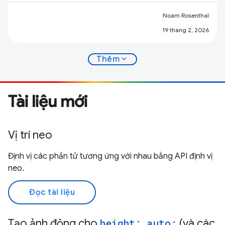
Noam Rosenthal
19 tháng 2, 2026
expand_more
Thêm
Tài liệu mới
Vị trí neo
Định vị các phần tử tương ứng với nhau bằng API định vị
neo.
Đọc tài liệu
Tạo ảnh động cho
height: auto;
(và các