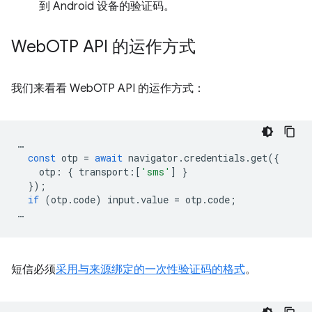
到 Android 设备的验证码。
Web
OTP API 的运作方式
我们来看看 WebOTP API 的运作方式：
…
const
otp
=
await
navigator
.
credentials
.
get
({
otp
:
{
transport
:
[
'sms'
]
}
});
if
(
otp
.
code
)
input
.
value
=
otp
.
code
;
…
短信必须
采用与来源绑定的一次性验证码的格式
。