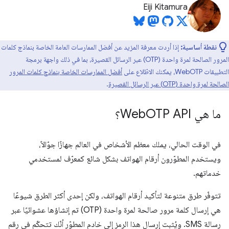
Eiji Kitamura
نقطة أساسية:
إذا أردت معرفة المزيد عن أفضل الممارسات العامة الخاصة بنماذج كلمات
المرور الصالحة لمرة واحدة (OTP) عبر الرسائل القصيرة، بما في ذلك واجهة برمجة
التطبيقات WebOTP، يمكنك الاطّلاع على
أفضل الممارسات الخاصة بنماذج كلمات المرور
الصالحة لمرة واحدة (OTP) عبر الرسائل القصيرة
.
ما هي Web
OTP API؟
في الوقت الحالي، يملك معظم الأشخاص في العالم جهازًا جوّالاً،
ويستخدم المطوّرون أرقام الهواتف بشكل شائع كمعرّف لمستخدمي
خدماتهم.
تتوفّر طرق متنوعة لتأكيد أرقام الهواتف، ولكن إحدى أكثر الطرق شيوعًا
هي إرسال كلمة مرور صالحة لمرة واحدة (OTP) تم إنشاؤها عشوائيًا عبر
رسالة SMS. ويُثبت إرسال هذا الرمز إلى خادم المطوّر أنّك تتحكّم في رقم