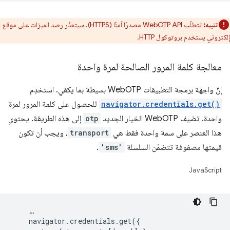
تنبيه:
تتطلّب WebOTP API مصدرًا آمنًا (HTTPS). سيتعذّر رصد الميزات على موقع
إلكتروني يستخدم بروتوكول HTTP.
معالجة كلمة المرور الصالحة لمرة واحدة
إنّ واجهة برمجة التطبيقات WebOTP بسيطة بما يكفي. استخدِم
navigator.credentials.get()
للحصول على كلمة المرور لمرة
واحدة. تضيف WebOTP الخيار الجديد
otp
إلى هذه الطريقة. يحتوي
هذا العنصر على سمة واحدة فقط هي
transport
، ويجب أن تكون
قيمتها مصفوفة تتضمّن السلسلة
'sms'
.
JavaScript
    …

    navigator.credentials.get({
