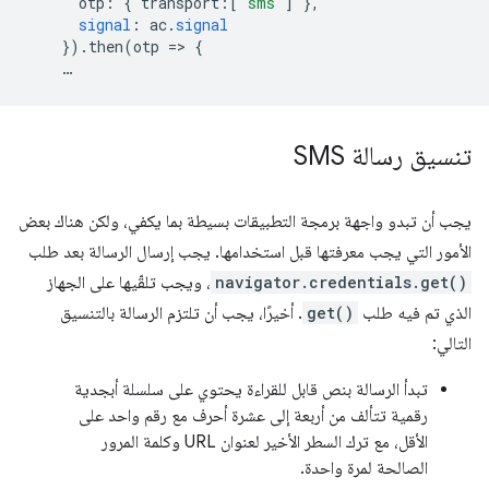
otp
:
{
transport
:[
'sms'
]
},
signal
:
ac
.
signal
})
.
then
(
otp
=
>
{
…
تنسيق رسالة SMS
يجب أن تبدو واجهة برمجة التطبيقات بسيطة بما يكفي، ولكن هناك بعض
الأمور التي يجب معرفتها قبل استخدامها. يجب إرسال الرسالة بعد طلب
navigator.credentials.get()
، ويجب تلقّيها على الجهاز
الذي تم فيه طلب
get()
. أخيرًا، يجب أن تلتزم الرسالة بالتنسيق
التالي:
تبدأ الرسالة بنص قابل للقراءة يحتوي على سلسلة أبجدية
رقمية تتألف من أربعة إلى عشرة أحرف مع رقم واحد على
الأقل، مع ترك السطر الأخير لعنوان URL وكلمة المرور
الصالحة لمرة واحدة.