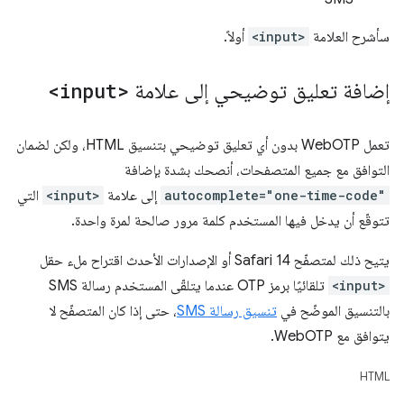
سأشرح العلامة
<input>
أولاً.
إضافة تعليق توضيحي إلى علامة
<input>
تعمل WebOTP بدون أي تعليق توضيحي بتنسيق HTML، ولكن لضمان
التوافق مع جميع المتصفحات، أنصحك بشدة بإضافة
autocomplete="one-time-code"
إلى علامة
<input>
التي
تتوقّع أن يدخل فيها المستخدم كلمة مرور صالحة لمرة واحدة.
يتيح ذلك لمتصفّح Safari 14 أو الإصدارات الأحدث اقتراح ملء حقل
<input>
تلقائيًا برمز OTP عندما يتلقّى المستخدم رسالة SMS
بالتنسيق الموضّح في
تنسيق رسالة SMS
، حتى إذا كان المتصفّح لا
يتوافق مع WebOTP.
HTML