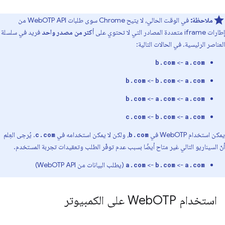
ملاحظة:
في الوقت الحالي، لا يتيح Chrome سوى طلبات WebOTP API من
إطارات iframe متعددة المصادر التي لا تحتوي على
أكثر من مصدر واحد
فريد في سلسلة
العناصر الرئيسية. في الحالات التالية:
->
b.com
a.com
->
->
b.com
b.com
a.com
->
->
b.com
a.com
a.com
->
->
c.com
b.com
a.com
يمكن استخدام WebOTP في
، ولكن لا يمكن استخدامه في
. يُرجى العِلم
c.com
b.com
أنّ السيناريو التالي غير متاح أيضًا بسبب عدم توفّر الطلب وتعقيدات تجربة المستخدم.
->
->
(يطلب البيانات من WebOTP API)
a.com
b.com
a.com
استخدام Web
OTP على الكمبيوتر