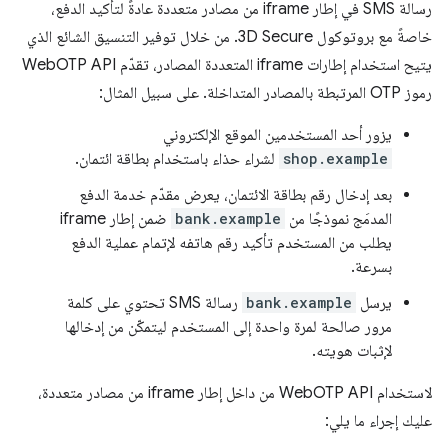
رسالة SMS في إطار iframe من مصادر متعددة عادةً لتأكيد الدفع،
خاصةً مع بروتوكول 3D Secure. من خلال توفير التنسيق الشائع الذي
يتيح استخدام إطارات iframe المتعددة المصادر، تقدّم WebOTP API
رموز OTP المرتبطة بالمصادر المتداخلة. على سبيل المثال:
يزور أحد المستخدمين الموقع الإلكتروني
shop.example
لشراء حذاء باستخدام بطاقة ائتمان.
بعد إدخال رقم بطاقة الائتمان، يعرض مقدّم خدمة الدفع
المدمَج نموذجًا من
bank.example
ضمن إطار iframe
يطلب من المستخدم تأكيد رقم هاتفه لإتمام عملية الدفع
بسرعة.
يرسل
bank.example
رسالة SMS تحتوي على كلمة
مرور صالحة لمرة واحدة إلى المستخدم ليتمكّن من إدخالها
لإثبات هويته.
لاستخدام WebOTP API من داخل إطار iframe من مصادر متعددة،
عليك إجراء ما يلي: