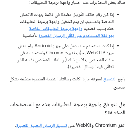
هناك بعض التحذيرات عند اختبار واجهة برمجة التطبيقات:
إذا كان رقم هاتف المُرسِل مضمّنًا في قائمة جهات الاتصال
الخاصة بالمستلِم، لن يتم تشغيل واجهة برمجة التطبيقات
هذه بسبب تصميم
واجهة برمجة التطبيقات الخاصة
بموافقة المستخدم على تلقّي الرسائل القصيرة
الأساسية.
إذا كنت تستخدم ملف عمل على جهاز Android ولم تعمل
ميزة WebOTP، جرِّب تثبيت Chrome واستخدامه في
ملفك الشخصي بدلاً من ذلك (أي الملف الشخصي نفسه الذي
تتلقّى فيه الرسائل القصيرة).
راجِع
التنسيق
لمعرفة ما إذا كانت رسالتك النصية القصيرة منسَّقة بشكل
صحيح.
هل تتوافق واجهة برمجة التطبيقات هذه مع المتصفحات
المختلفة؟
اتفق Chromium وWebKit على
تنسيق الرسائل النصية القصيرة
،