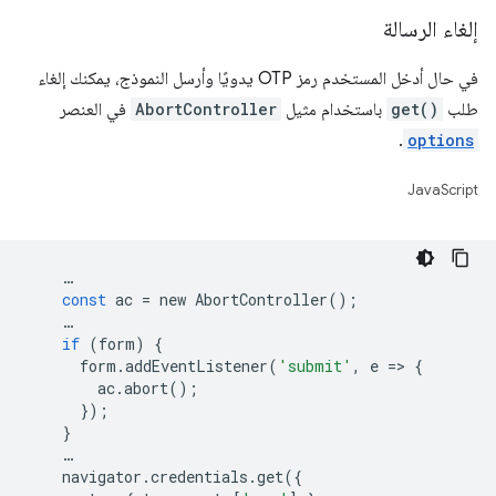
إلغاء الرسالة
في حال أدخل المستخدم رمز OTP يدويًا وأرسل النموذج، يمكنك إلغاء
طلب
get()
باستخدام مثيل
AbortController
في العنصر
.
options
JavaScript
…
const
ac
=
new
AbortController
();
…
if
(
form
)
{
form
.
addEventListener
(
'submit'
,
e
=
>
{
ac
.
abort
();
});
}
…
navigator
.
credentials
.
get
({