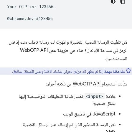
Your OTP is: 123456.

هل تلقّيت الرسالة النصية القصيرة وظهرت لك رسالة تطلب منك إدخال
الرمز في مساحة الإدخال؟ هذه هي طريقة عمل WebOTP API
للمستخدمين.
ملاحظة مهمة:
إذا لم يظهر لك مربّع الحوار، يمكنك الاطّلاع على
الأسئلة الشائعة
.
يتألف استخدام WebOTP API من ثلاثة أجزاء:
علامة
<input>
تمّت إضافة التعليقات التوضيحية إليها
بشكلٍ صحيح
JavaScript في تطبيق الويب
نص الرسالة المنسَّق الذي تم إرساله عبر الرسائل القصيرة
SMS