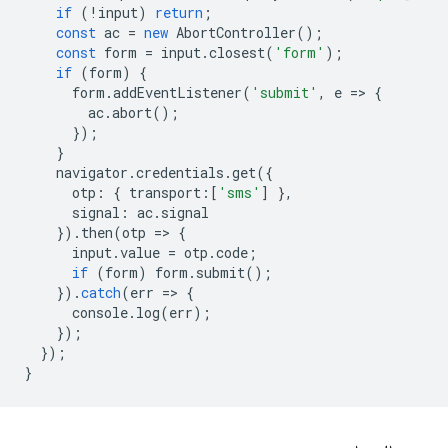
if
(
!
input
)
return
;
const
ac
=
new
AbortController
();
const
form
=
input
.
closest
(
'form'
);
if
(
form
)
{
form
.
addEventListener
(
'submit'
,
e
=
>
{
ac
.
abort
();
});
}
navigator
.
credentials
.
get
({
otp
:
{
transport
:
[
'sms'
]
},
signal
:
ac
.
signal
}).
then
(
otp
=
>
{
input
.
value
=
otp
.
code
;
if
(
form
)
form
.
submit
();
}).
catch
(
err
=
>
{
console
.
log
(
err
);
});
});
}