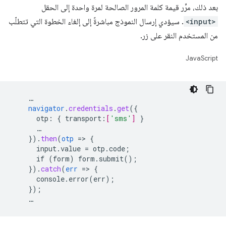
بعد ذلك، مرِّر قيمة كلمة المرور الصالحة لمرة واحدة إلى الحقل
<input>
. سيؤدي إرسال النموذج مباشرةً إلى إلغاء الخطوة التي تتطلّب
من المستخدم النقر على زر.
JavaScript
…
navigator
.
credentials
.
get
(
{
otp
:
{
transport
:
[
'sms'
]
}
…
}
)
.
then
(
otp
=
>
{
input.value
=
otp.code
;
if
(form)
form.submit()
;
}
)
.
catch
(
err
=
>
{
console.error(err)
;
}
);
…