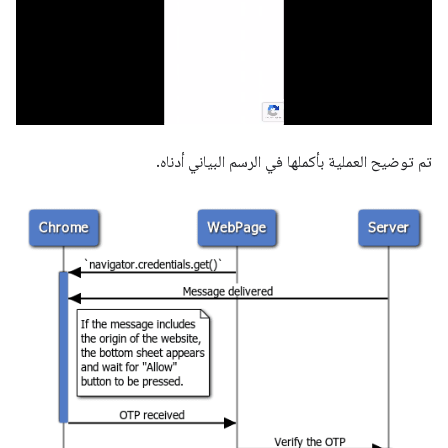
تم توضيح العملية بأكملها في الرسم البياني أدناه.