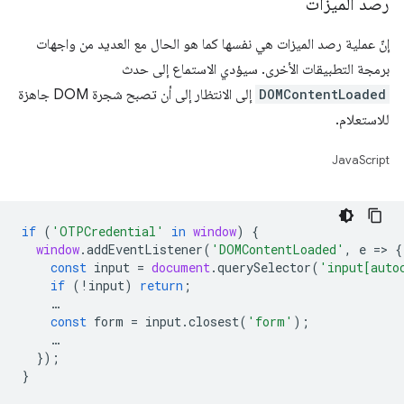
رصد الميزات
إنّ عملية رصد الميزات هي نفسها كما هو الحال مع العديد من واجهات
برمجة التطبيقات الأخرى. سيؤدي الاستماع إلى حدث
DOMContentLoaded
إلى الانتظار إلى أن تصبح شجرة DOM جاهزة
للاستعلام.
JavaScript
if
(
'OTPCredential'
in
window
)
{
window
.
addEventListener
(
'DOMContentLoaded'
,
e
=
>
{
const
input
=
document
.
querySelector
(
'input[auto
if
(
!
input
)
return
;
…
const
form
=
input
.
closest
(
'form'
);
…
});
}