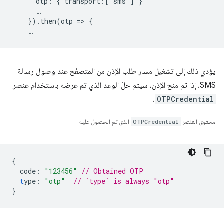
      otp: { transport:['sms'] }

      …

    }).then(otp => {

يؤدي ذلك إلى تشغيل مسار طلب الإذن من المتصفّح عند وصول رسالة
SMS. إذا تم منح الإذن، سيتم حلّ الوعد الذي تم عرضه باستخدام عنصر
.
OTPCredential
محتوى العنصر
OTPCredential
الذي تم الحصول عليه
{
code
:
"123456"
// Obtained OTP
t
ype
:
"otp"
// `type` is always "otp"
}