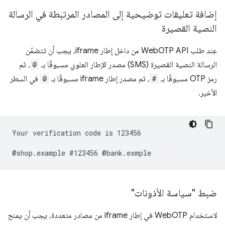
إضافة تعليقات توضيحية إلى المصادر المرتبطة في الرسالة
النصية القصيرة
عند طلب WebOTP API من داخل إطار iframe، يجب أن تتضمّن
الرسالة النصية القصيرة (SMS) مصدر الإطار العلوي مسبوقًا بـ
@
، ثم
رمز OTP مسبوقًا بـ
#
، ثم مصدر إطار iframe مسبوقًا بـ
@
في السطر
الأخير.
Your verification code is 123456

ضبط "سياسة الأذونات"
لاستخدام WebOTP في إطار iframe من مصادر متعددة، يجب أن يمنح