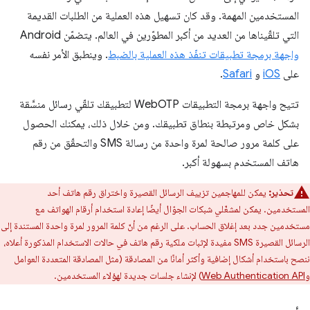
المستخدمين المهمة. وقد كان تسهيل هذه العملية من الطلبات القديمة
التي تلقّيناها من العديد من أكبر المطوّرين في العالم. يتضمّن Android
واجهة برمجة تطبيقات تنفّذ هذه العملية بالضبط
. وينطبق الأمر نفسه
على
iOS
و
Safari
.
تتيح واجهة برمجة التطبيقات WebOTP لتطبيقك تلقّي رسائل منسَّقة
بشكل خاص ومرتبطة بنطاق تطبيقك. ومن خلال ذلك، يمكنك الحصول
على كلمة مرور صالحة لمرة واحدة من رسالة SMS والتحقّق من رقم
هاتف المستخدم بسهولة أكبر.
تحذير:
يمكن للمهاجمين تزييف الرسائل القصيرة واختراق رقم هاتف أحد
المستخدمين. يمكن لمشغّلي شبكات الجوّال أيضًا إعادة استخدام أرقام الهواتف مع
مستخدمين جدد بعد إغلاق الحساب. على الرغم من أنّ كلمة المرور لمرة واحدة المستندة إلى
الرسائل القصيرة SMS مفيدة لإثبات ملكية رقم هاتف في حالات الاستخدام المذكورة أعلاه،
ننصح باستخدام أشكال إضافية وأكثر أمانًا من المصادقة (مثل المصادقة المتعددة العوامل
و
Web Authentication API
) لإنشاء جلسات جديدة لهؤلاء المستخدمين.