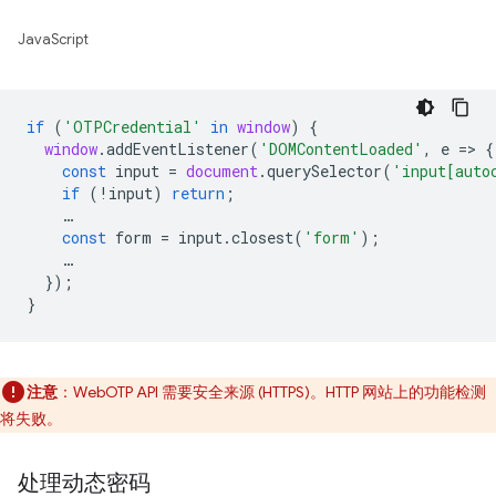
JavaScript
if
(
'OTPCredential'
in
window
)
{
window
.
addEventListener
(
'DOMContentLoaded'
,
e
=
>
{
const
input
=
document
.
querySelector
(
'input[auto
if
(
!
input
)
return
;
…
const
form
=
input
.
closest
(
'form'
);
…
});
}
注意
：WebOTP API 需要安全来源 (HTTPS)。HTTP 网站上的功能检测
将失败。
处理动态密码