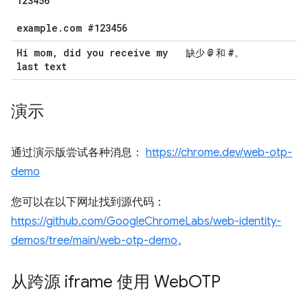
123456
example
.
com #123456
Hi mom
,
did you receive my
@
#
缺少
和
。
last text
演示
通过演示版尝试各种消息：
https://chrome.dev/web-otp-
demo
您可以在以下网址找到源代码：
https://github.com/GoogleChromeLabs/web-identity-
demos/tree/main/web-otp-demo
。
从跨源 iframe 使用 Web
OTP