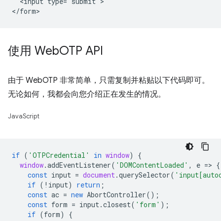
  <input type="submit">

使用 Web
OTP API
由于 WebOTP 非常简单，只需复制并粘贴以下代码即可。
无论如何，我都会向您介绍正在发生的情况。
JavaScript
if
(
'OTPCredential'
in
window
)
{
window
.
addEventListener
(
'DOMContentLoaded'
,
e
=
>
{
const
input
=
document
.
querySelector
(
'input[auto
if
(
!
input
)
return
;
const
ac
=
new
AbortController
();
const
form
=
input
.
closest
(
'form'
);
if
(
form
)
{