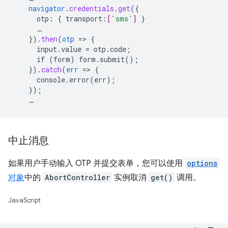
navigator
.
credentials
.
get
(
{
otp
:
{
transport
:
[
'sms'
]
}
…
}
)
.
then
(
otp
=
>
{
input.value
=
otp.code
;
if
(form)
form.submit()
;
}
)
.
catch
(
err
=
>
{
console.error(err)
;
}
);
…
中止消息
如果用户手动输入 OTP 并提交表单，您可以使用
options
对象
中的
AbortController
实例取消
get()
调用。
JavaScript