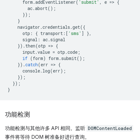
form
.
addEventListener
(
'submit'
,
e
=
>
{
ac
.
abort
();
});
}
navigator
.
credentials
.
get
({
otp
:
{
transport
:
[
'sms'
]
},
signal
:
ac
.
signal
}).
then
(
otp
=
>
{
input
.
value
=
otp
.
code
;
if
(
form
)
form
.
submit
();
}).
catch
(
err
=
>
{
console
.
log
(
err
);
});
});
}
功能检测
功能检测与其他许多 API 相同。监听
DOMContentLoaded
事件将等待 DOM 树准备好进行查询。