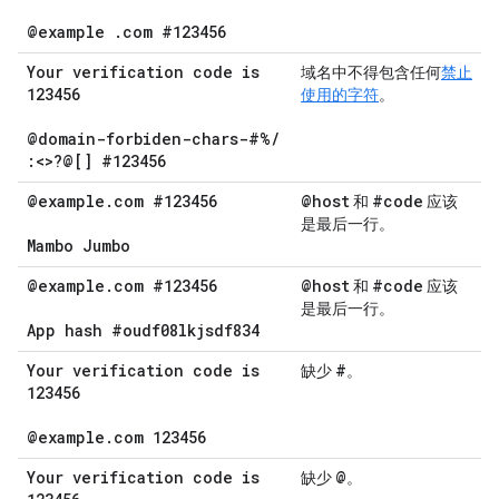
@example
.
com #123456
Your verification code is
域名中不得包含任何
禁止
123456
使用的字符
。
@domain-forbiden-chars-#%
/
:<>?@[] #123456
@example
.
com #123456
@host
#code
和
应该
是最后一行。
Mambo Jumbo
@example
.
com #123456
@host
#code
和
应该
是最后一行。
App hash #oudf08lkjsdf834
Your verification code is
#
缺少
。
123456
@example
.
com 123456
Your verification code is
@
缺少
。