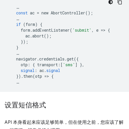
…
const
ac
=
new
AbortController
();
…
if
(
form
)
{
form
.
addEventListener
(
'submit'
,
e
=
>
{
ac
.
abort
();
});
}
…
navigator
.
credentials
.
get
({
otp
:
{
transport
:[
'sms'
]
},
signal
:
ac
.
signal
})
.
then
(
otp
=
>
{
…
设置短信格式
API 本身看起来应该足够简单，但在使用之前，您应该了解