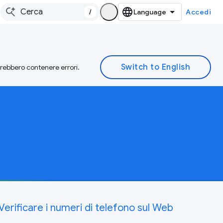
/
Accedi
otrebbero contenere errori.
Verificare i numeri di telefono sul Web