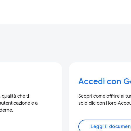
Accedi con G
 qualità che ti
Scopri come offrire ai tuo
autenticazione e a
solo clic con i loro Acc
oderne.
Leggi il documen